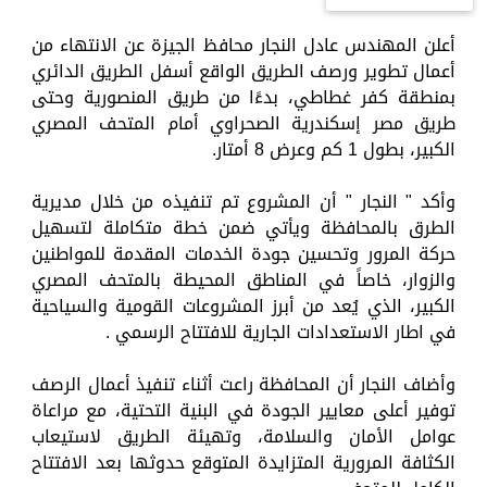
أعلن المهندس عادل النجار محافظ الجيزة عن الانتهاء من
أعمال تطوير ورصف الطريق الواقع أسفل الطريق الدائري
بمنطقة كفر غطاطي، بدءًا من طريق المنصورية وحتى
طريق مصر إسكندرية الصحراوي أمام المتحف المصري
الكبير، بطول 1 كم وعرض 8 أمتار.
وأكد " النجار " أن المشروع تم تنفيذه من خلال مديرية
الطرق بالمحافظة ويأتي ضمن خطة متكاملة لتسهيل
حركة المرور وتحسين جودة الخدمات المقدمة للمواطنين
والزوار، خاصاً في المناطق المحيطة بالمتحف المصري
الكبير، الذي يُعد من أبرز المشروعات القومية والسياحية
في اطار الاستعدادات الجارية للافتتاح الرسمي .
وأضاف النجار أن المحافظة راعت أثناء تنفيذ أعمال الرصف
توفير أعلى معايير الجودة في البنية التحتية، مع مراعاة
عوامل الأمان والسلامة، وتهيئة الطريق لاستيعاب
الكثافة المرورية المتزايدة المتوقع حدوثها بعد الافتتاح