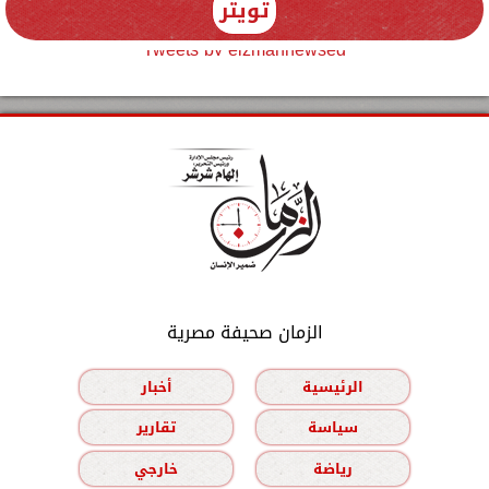
تويتر
Tweets by elzmannewseg
الزمان صحيفة مصرية
الرئيسية
أخبار
سياسة
تقارير
رياضة
خارجي