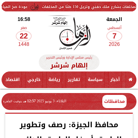
يل 150 طنًا من المخلفات
عودة ضخ المياه تدريجيًا لمناط
الجمعة
16:58
أغسطس
صفر
22
7
1448
2026
رئيس مجلس الإدارة ورئيس التحرير
إلهام شرشر
أخبار
سياسة
تقارير
رياضة
خارجي
اقتصاد
محافظات
الثلاثاء، 3 يونيو 2025
12:57 مـ
بتوقيت القاهرة
محافظ الجيزة: رصف وتطوير