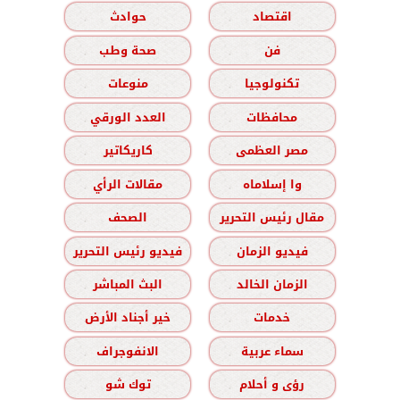
اقتصاد
حوادث
فن
صحة وطب
تكنولوجيا
منوعات
محافظات
العدد الورقي
مصر العظمى
كاريكاتير
وا إسلاماه
مقالات الرأي
مقال رئيس التحرير
الصحف
فيديو الزمان
فيديو رئيس التحرير
الزمان الخالد
البث المباشر
خدمات
خير أجناد الأرض
سماء عربية
الانفوجراف
رؤى و أحلام
توك شو