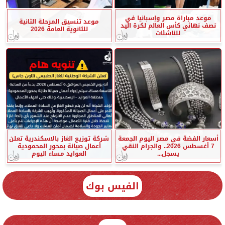
موعد مباراة مصر وإسبانيا في
موعد تنسيق المرحلة الثانية
نصف نهائي كأس العالم لكرة اليد
للثانوية العامة 2026
للناشئات
أسعار الفضة في مصر اليوم الجمعة
شركة توزيع الغاز بالاسكندرية تعلن
7 أغسطس 2026.. والجرام النقي
أعمال صيانة بمحور المحمودية
يسجل...
العوايد مساء اليوم
الفيس بوك