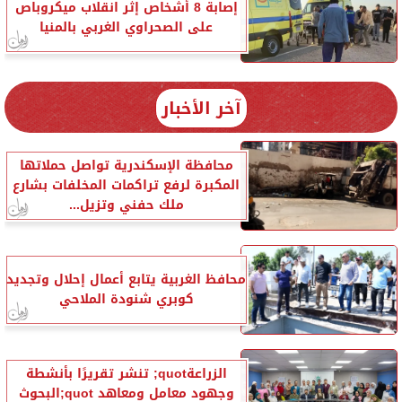
إصابة 8 أشخاص إثر انقلاب ميكروباص
على الصحراوي الغربي بالمنيا
آخر الأخبار
محافظة الإسكندرية تواصل حملاتها
المكبرة لرفع تراكمات المخلفات بشارع
ملك حفني وتزيل...
محافظ الغربية يتابع أعمال إحلال وتجديد
كوبري شنودة الملاحي
الزراعةquot; تنشر تقريرًا بأنشطة
وجهود معامل ومعاهد quot;البحوث