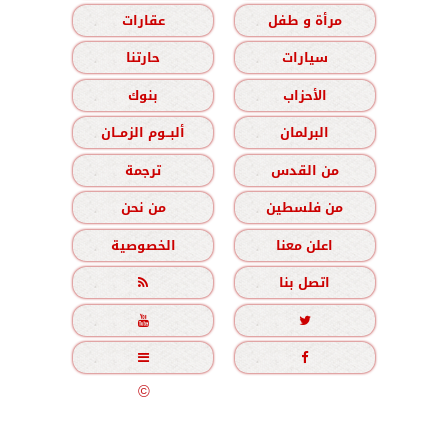
مرأة و طفل
عقارات
سيارات
حارتنا
الأحزاب
بنوك
البرلمان
ألبــوم الزمــان
من القدس
ترجمة
من فلسطين
من نحن
اعلن معنا
الخصوصية
اتصل بنا





جميع الحقوق محفوظة
©