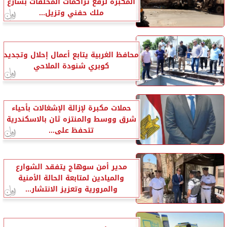
المكبرة لرفع تراكمات المخلفات بشارع
ملك حفني وتزيل...
محافظ الغربية يتابع أعمال إحلال وتجديد
كوبري شنودة الملاحي
حملات مكبرة لإزالة الإشغالات بأحياء
شرق ووسط والمنتزه ثان بالاسكندرية
تتحفظ على...
مدير أمن سوهاج يتفقد الشوارع
والميادين لمتابعة الحالة الأمنية
والمرورية وتعزيز الانتشار...