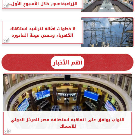
الزراعيةquot; خلال الأسبوع الأول...
6 خطوات فعّالة لترشيد استهلاك
الكهرباء وخفض قيمة الفاتورة
أهم الأخبار
النواب يوافق على اتفاقية استضافة مصر للمركز الدولي
للأسماك