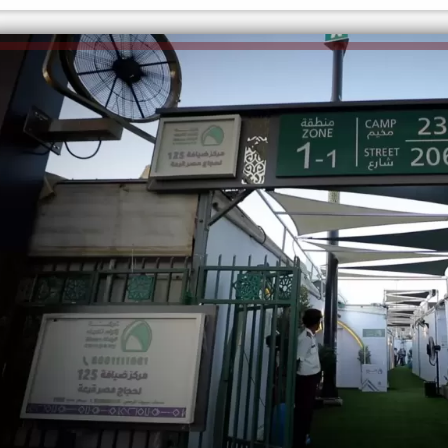
الكاتبة إلهام شرشر تهنئ الرئيس
السيسي بعيد ميلاده وتُشيد بجهوده
إلهام شرشر تكتب: دي مبقتش كورة..
في بناء الدولة
دي سياسة