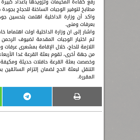
رفع كفاءة المخيمات وتزويدها بأعداد كبيرة 
مطابخ لتوفير الوجبات الساخنة للحجاج بجودة
واكد أن وزارة الداخلية اهتمت بتحسين جو
بعرفات ومنى.
واشار إلى ان وزارة الداخلية اولت اهتماما خا
تم اختيار الوجبات المقدمة لضيوف الرحمن 
اللازمة للحاج، خلال الإقامة بمشعرى عرفات و
من جهة أخرى، تقوم بعثة القرعة غدا الأربعاء
وخصصت بعثة القرعة حافلات حديثة ومكيفة م
التنقل لبعثة الحج لضمان إلتزام السائقي
المقررة.