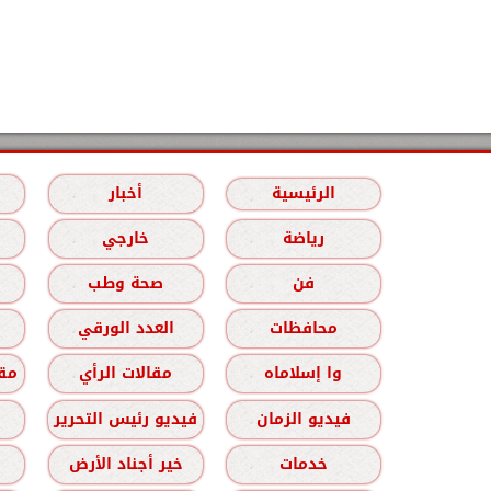
الرئيسية
أخبار
رياضة
خارجي
فن
صحة وطب
محافظات
العدد الورقي
وا إسلاماه
مقالات الرأي
مقا
فيديو الزمان
فيديو رئيس التحرير
خدمات
خير أجناد الأرض