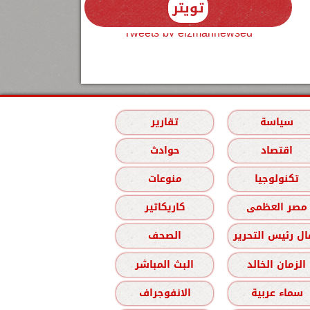
تويتر
Tweets by elzmannewseg
سياسة
تقارير
اقتصاد
حوادث
تكنولوجيا
منوعات
مصر العظمى
كاريكاتير
ل رئيس التحرير
الصحف
الزمان الخالد
البث المباشر
سماء عربية
الانفوجراف