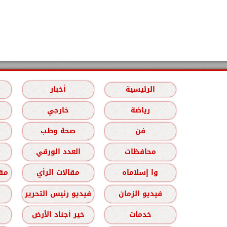
الرئيسية
أخبار
رياضة
خارجي
فن
صحة وطب
محافظات
العدد الورقي
وا إسلاماه
مقالات الرأي
مقا
فيديو الزمان
فيديو رئيس التحرير
خدمات
خير أجناد الأرض