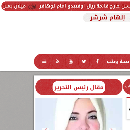
ة ريال أوفييدو أمام لوهافر
ميلان يعلن فسخ عقد إسم
إلهام شرشر
صحة وطب
تكنولوجيا
منوعات
محافظات
مقال رئيس التحرير
اهرة