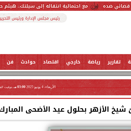
مع احتمالية انتقاله إلى سيلتك.. هيثم حسن خارج قائم
رئيس مجلس الإدارة ورئيس التحرير
ة
تقارير
رياضة
خارجي
اقتصاد
حوادث
فن
الأربعاء، 4 يونيو 2025
03:00 مـ
بتوقيت الق
 شيخ الأزهر بحلول عيد الأضحى المبارك