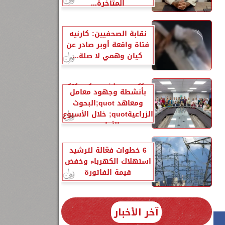
المتأخرة...
نقابة الصحفيين: كارنيه
فتاة واقعة أوبر صادر عن
كيان وهمي لا صلة...
الزراعةquot; تنشر تقريرًا
بأنشطة وجهود معامل
ومعاهد quot;البحوث
الزراعيةquot; خلال الأسبوع
الأول...
6 خطوات فعّالة لترشيد
استهلاك الكهرباء وخفض
قيمة الفاتورة
آخر الأخبار