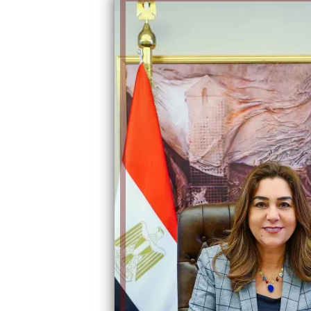
الكاتبة إلهام شرشر تهنئ الرئيس
السيسي بعيد ميلاده وتُشيد بجهوده
إلهام شرشر تكتب: دي مبقتش كورة..
في بناء الدولة
دي سياسة