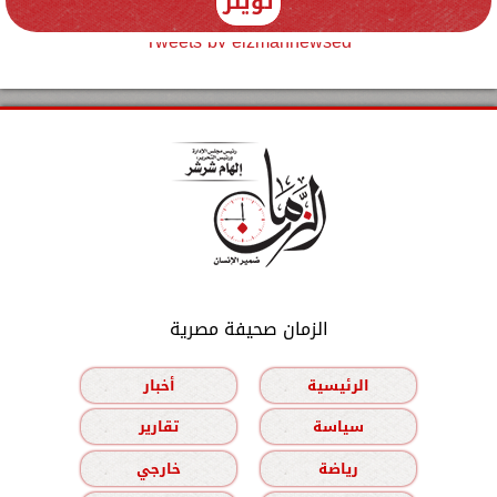
تويتر
Tweets by elzmannewseg
الزمان صحيفة مصرية
الرئيسية
أخبار
سياسة
تقارير
رياضة
خارجي