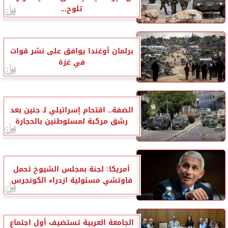
تلوح...
برلمان أوغندا يوافق على نشر قوات
في غزة
الضفة.. اقتحام إسرائيلي لـ جنين بعد
رشق مركبة لمستوطنين بالحجارة
أمريكا: لجنة بمجلس الشيوخ تحمل
فاوتشي مسئولية ازدراء الكونجرس
الجامعة العربية تستضيف أول اجتماع