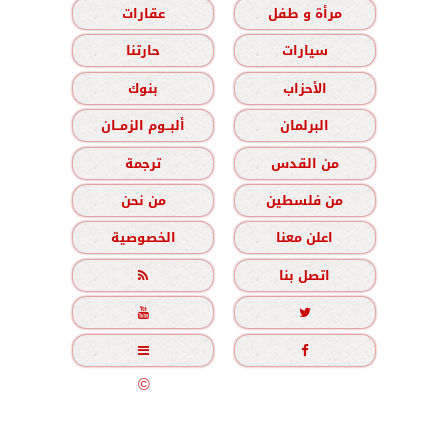
مرأة و طفل
عقارات
سيارات
حارتنا
الأحزاب
بنوك
البرلمان
ألبــوم الزمــان
من القدس
ترجمة
من فلسطين
من نحن
اعلن معنا
الخصوصية
اتصل بنا





جميع الحقوق محفوظة
©
2020 - 2026 - الزمان