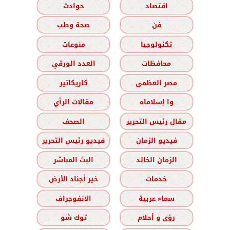
اقتصاد
حوادث
فن
صحة وطب
تكنولوجيا
منوعات
محافظات
العدد الورقي
مصر العظمى
كاريكاتير
وا إسلاماه
مقالات الرأي
مقال رئيس التحرير
الصحف
فيديو الزمان
فيديو رئيس التحرير
الزمان الخالد
البث المباشر
خدمات
خير أجناد الأرض
سماء عربية
الانفوجراف
رؤى و أحلام
توك شو