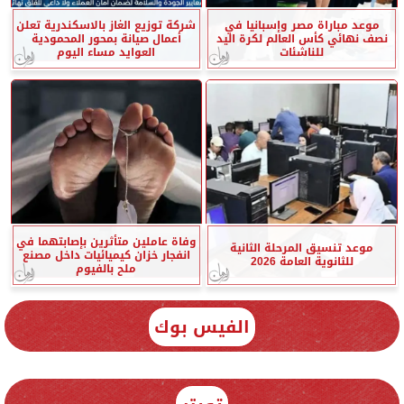
موعد مباراة مصر وإسبانيا في
شركة توزيع الغاز بالاسكندرية تعلن
نصف نهائي كأس العالم لكرة اليد
أعمال صيانة بمحور المحمودية
للناشئات
العوايد مساء اليوم
وفاة عاملين متأثرين بإصابتهما في
موعد تنسيق المرحلة الثانية
انفجار خزان كيميائيات داخل مصنع
للثانوية العامة 2026
ملح بالفيوم
الفيس بوك