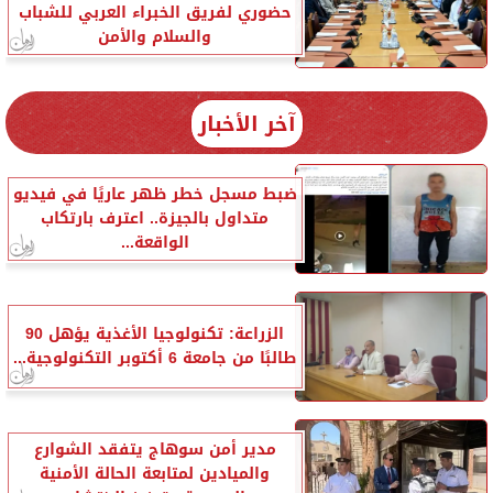
حضوري لفريق الخبراء العربي للشباب
والسلام والأمن
آخر الأخبار
ضبط مسجل خطر ظهر عاريًا في فيديو
متداول بالجيزة.. اعترف بارتكاب
الواقعة...
الزراعة: تكنولوجيا الأغذية يؤهل 90
طالبًا من جامعة 6 أكتوبر التكنولوجية...
مدير أمن سوهاج يتفقد الشوارع
والميادين لمتابعة الحالة الأمنية