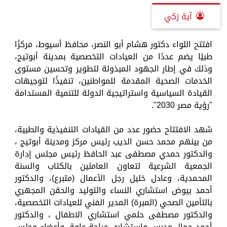
آية زكي
افتتح اللواء دكتور هشام أبو النصر، محافظ أسيوط، مركزًا
طبيًا يضم عددًا من العيادات التخصصية بمدينة أبوتيج،
وذلك في إطار الجهود المبذولة لتطوير وتحسين مستوى
الخدمات الصحية المقدمة للمواطنين، تنفيذًا لتوجيهات
القيادة السياسية واستراتيجية الدولة للتنمية المستدامة
"رؤية مصر 2030".
شهد الافتتاح حضور عدد من القيادات التنفيذية والطبية،
من بينهم محمد حسن الديب رئيس مركز ومدينة أبوتيج ،
والدكتور حمدي مصطفى عبد الحافظ رئيس مجلس إدارة
الجمعية الشرعية لتعاون العاملين بالكتاب والسنة
المحمدية، وعادل خليل رجل الأعمال (متبرع)، والدكتور
أحمد بيوض استشاري النساء والتوليد والحقن المجهري
بالتأمين الصحي (المبرة) المدير الفني للعيادات التخصصية،
والدكتور مصطفى حلمي استشاري الاطفال ، والدكتور
أحمد جمال مدرس واستشاري جراحة عامة، وأعضاء مجلس