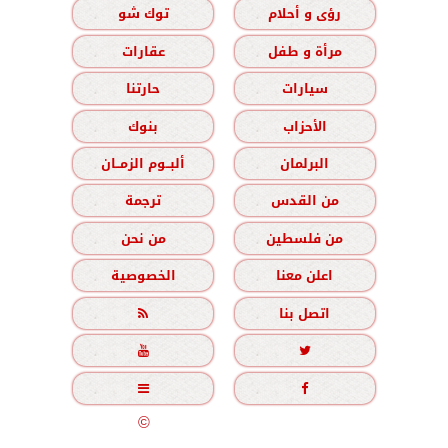
رؤى و أحلام
توك شو
مرأة و طفل
عقارات
سيارات
حارتنا
الأحزاب
بنوك
البرلمان
ألبــوم الزمــان
من القدس
ترجمة
من فلسطين
من نحن
اعلن معنا
الخصوصية
اتصل بنا





جميع الحقوق محفوظة
©