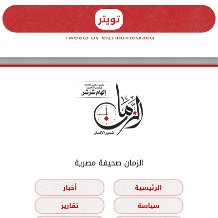
تويتر
Tweets by elzmannewseg
الزمان صحيفة مصرية
الرئيسية
أخبار
سياسة
تقارير