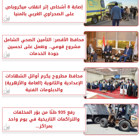
إصابة 8 أشخاص إثر انقلاب ميكروباص
على الصحراوي الغربي بالمنيا
محافظ الأقصر: التأمين الصحي الشامل
مشروع قومي.. ونعمل على تحسين
جودة الخدمات
محافظ مطروح يكرم أوائل الشهادات
الإعدادية والثانوية (العامة والأزهرية)
والدبلومات الفنية
رفع 935 طنًا من بؤر المخلفات
والتراكمات التاريخية في يوم واحد
بمراكز...