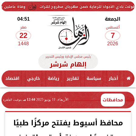
لأجواد للرماية ضمن مهرجان مطروح للتراث
وفاة عاملين متأثرين بإصابته
الجمعة
04:51
أغسطس
صفر
22
7
1448
2026
رئيس مجلس الإدارة ورئيس التحرير
إلهام شرشر
أخبار
سياسة
تقارير
رياضة
خارجي
اقتصاد
محافظات
الأربعاء، 11 يونيو 2025
12:44 مـ
بتوقيت القاهرة
محافظ أسيوط يفتتح مركزًا طبيًا