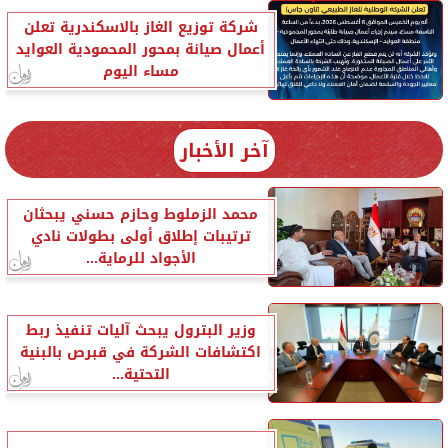
شركة توزيع الغاز بالاسكندرية تعلن
أعمال صيانة بمحور المحمودية العوايد
مساء اليوم
آخر الأخبار
محمد الزملوط وحازم حسني يبحثان
ترتيبات إطلاق أولى بطولات نادي
الأجواد للرماية...
وزير البترول يبحث آليات تنفيذ ربط
اكتشافات الشركة في قبرص بالبنية
التحتية...