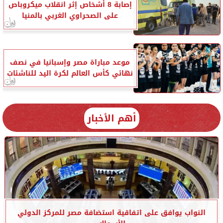
إصابة 8 أشخاص إثر انقلاب ميكروباص
على الصحراوي الغربي بالمنيا
موعد مباراة مصر وإسبانيا في نصف
نهائي كأس العالم لكرة اليد للناشئات
أهم الأخبار
النواب يوافق على اتفاقية استضافة مصر للمركز الدولي