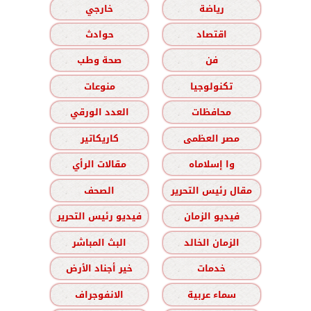
رياضة
خارجي
اقتصاد
حوادث
فن
صحة وطب
تكنولوجيا
منوعات
محافظات
العدد الورقي
مصر العظمى
كاريكاتير
وا إسلاماه
مقالات الرأي
مقال رئيس التحرير
الصحف
فيديو الزمان
فيديو رئيس التحرير
الزمان الخالد
البث المباشر
خدمات
خير أجناد الأرض
سماء عربية
الانفوجراف