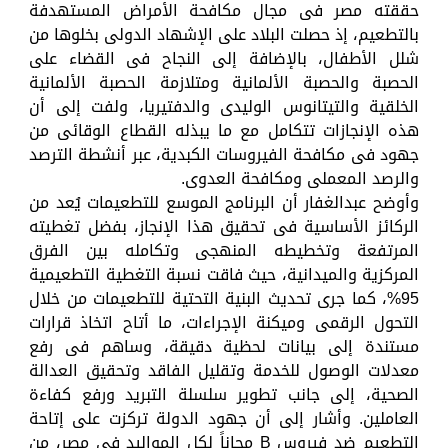
حققته مصر فى مجال مكافحة الأمراض المستهدفة
بالتطعيم، إذ حصلت البلاد على الإشهاد الدولى بخلوها من
شلل الأطفال، بالإضافة إلى النجاح فى القضاء على
الحصبة والحصبة الألمانية ومتلازمة الحصبة الألمانية
الخلقية والتيتانوس الوليدى والدفتيريا، ولفت إلى أن
هذه الإنجازات تتكامل مع ما يبذله القطاع الوقائى من
جهود فى مكافحة الفيروسات الكبدية، عبر أنشطة الترصد
والرصد المعملى ومكافحة العدوى.
وأوضح عبدالغفار أن البرنامج الموسع للتطعيمات يُعد من
الركائز الأساسية فى تحقيق هذا الإنجاز، بفضل تغطيته
المرتفعة وتخطيطه المنهجى وتكامله بين الفرق
المركزية والميدانية، حيث فاقت نسبة التغطية التطعيمية
95%، كما جرى تحديث البنية التحتية للتطعيمات من خلال
التحول الرقمى وميكنة الإجراءات، ما أتاح اتخاذ قرارات
مستندة إلى بيانات لحظية دقيقة، وساهم فى رفع
معدلات الوصول للخدمة وتقليل الفاقد وتحقيق العدالة
الصحية، إلى جانب تطوير سلسلة التبريد ورفع كفاءة
العاملين. وأشار إلى أن جهود الدولة تركزت على إتاحة
التطعيم ضد فيروس B مجاناً لكل المواليد فى مصر، من