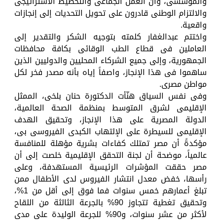
والمؤسسى، وأن العمل الجماعى والتخطيط الاستراتيجى
والالتزام الوطنى قادرون على تحويل التحديات إلى إنجازات
واقعية.
واختتم عبدالغفار كلمته بتوجيه الشكر والتقدير إلى
العاملين فى قطاع الطب الوقائى بكافة محافظات
الجمهورية، وإلى جميع الشركاء المحليين والدوليين الذين
ساهموا فى هذا الإنجاز، واصفاً إياه بأنه مصدر فخر لكل
مواطن مصرى.
وفى نفس السياق هنّأت الدكتورة حنان بلخى، الممثل
الإقليمى لشرق المتوسط بمنظمة الصحة العالمية،
الدولة المصرية على هذا الإنجاز، وتحقيق الهدف
الإقليمى للسيطرة على الإلتهاب الكبدى الفيروسى بى،
مؤكدةً أن مصر تمتلك كفاءات بشرية مؤهلة للمنافسة
عالمياً، موضحة أن لجنة التحقق الإقليمية خلصت إلى أن
مصر حققت المؤشرات الرئيسية المستهدفة، وعلى
رأسها، خفض معدل انتشار الفيروس لدى الأطفال ممن
تبلغ أعمارهم خمس سنوات فما فوق إلى أقل من 1%،
وتحقيق تغطية تتجاوز 90% بالجرعة الثالثة من اللقاح
لأكثر من عشر سنوات، و90% للجرعة الوليدة على مدى