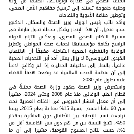
الملف الصحى فى صدارة أولوياتها، انطلاقاً من رؤية
وطنية طموحة تستند إلى ترسيخ مفاهيم الأمن الصحى،
وتوطين صناعة الأدوية واللقاحات.
وأكد نائب رئيس الوزراء وزير الصحة والسكان، الدكتور
عمرو قنديل، أن هذا الإنجاز يشكل محطة تحول فارقة فى
مسيرة النظام الصحى المصرى، ويعكس التزام الدولة
الراسخ بكافة مؤسساتها لحماية صحة المواطن وتعزيز
الوقاية والتغطية الصحية الشاملة، مضيفًأ أن الالتهاب
الكبدى الفيروسىB لا يزال يمثل أحد أبرز التحديات الصحية
عالمياً، بالنظر إلى تداعياته الخطيرة إذا لم يُكافَح، لافتاً
إلى أن منظمة الصحة العالمية قد وضعت هدفاً للقضاء
عليه بحلول عام 2030.
واستعرض وزير الصحة جهود وزارة الصحة ممثلةً فى
قطاع الطب الوقائى منذ عام 2008 وحتى 2024، مشيراً
إلى أن معدل انتشار الفيروس فى الفئات العمرية تحت
سن 60 عاماً انخفض بنسبة 15% مقارنة بعام 2015، بينما
تراجعت نسب الإصابة بين الأطفال دون العاشرة بمقدار
50%، لتبلغ النسبة بين من هم دون سن الخامسة أقل من
1%، حسب نتائج المسوح القومية، مشيرا إلى أن ما