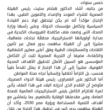
خمس سنوات.
من جانبه، أشاد الدكتور هشام ستيت، رئيس الهيئة
المصرية للشراء الموحد والإمداد والتموين الطبى، بهذا
الإنجاز، مؤكداً أنه لم يكن ليتحقق لولا دعم القيادة
السياسية وتكامل مؤسسات الدولة، وعلى رأسها وزارة
الصحة، التى وضعت ملف مكافحة الفيروسات الكبدية فى
صدارة أولوياتها الاستراتيجية، محققًة نجاحات متعاقبة،
مشيرًا إلى أن الهيئة ساهمت بدور فعال عبر تأمين
اللقاحات والمستلزمات الطبية وفق أعلى معايير الشفافية
والكفاءة، مضيفا أن التجربة المصرية تثبت أن التكامل
المؤسسى هو السبيل الأمثل لتحقيق الأهداف الصحية
القومية، مشيراً إلى أن هذا الإنجاز لا يمثل تقدماً طبياً
فحسب، بل التزاماً أخلاقياً وإنسانياً تجاه صحة المواطن.
أما الدكتور على الغمراوى، رئيس هيئة الدواء المصرية،
فأوضح أن التقدم الذى أحرزته البلاد فى هذا الملف يأتى
ثمرة للالتزام الكامل بتبنى الاستراتيجيات العالمية للصحة
العامة، وفى مقدمتها الوقاية بالتطعيم، بما يتماشى مع
أهداف التنمية المستدامة ورؤية مصر 2030، وأكد أن
الهيئة ساهمت بدور كبير فى تحقيق هذا الإنجاز من خلال