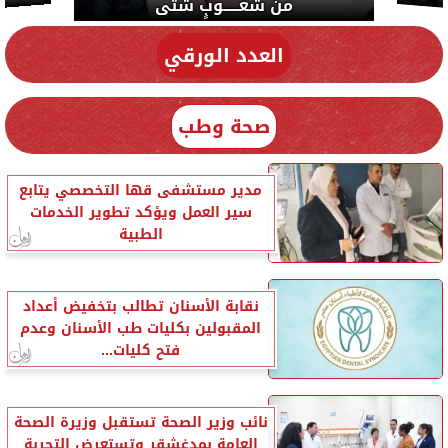
من شعـــــوبٍ شتى
العدد الورقي
صحة وطب
مدير مستشفى قها التخصصي يتابع
سير العمل ويؤكد تطوير الخدمات
الطبية
نقابة الأسنان تطالب بتخفيض أعداد
المقبولين بكليات طب الأسنان وعدم
فتح كليات...
نائب وزير الصحة تستقبل وزيرة الصحة
العامة بمدغشقر وتستعرض التجربة