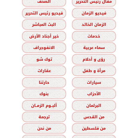
مقال رئيس التحرير
الصحف
فيديو الزمان
فيديو رئيس التحرير
الزمان الخالد
البث المباشر
خدمات
خير أجناد الأرض
سماء عربية
الانفوجراف
رؤى و أحلام
توك شو
مرأة و طفل
عقارات
سيارات
حارتنا
الأحزاب
بنوك
البرلمان
ألبــوم الزمــان
من القدس
ترجمة
من فلسطين
من نحن