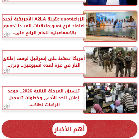
الزراعةquot;:هيئة A2LA الأمريكية تُجدد
اعتماد فرع quot;متبقيات المبيداتquot;
بالإسماعيلية للعام الرابع على...
أمريكا تضغط على إسرائيل لوقف إطلاق
النار في غزة لمدة أسبوعين.. ونزع...
تنسيق المرحلة الثانية 2026.. موعد
إعلان الحد الأدنى وخطوات تسجيل
الرغبات لطلاب...
أهم الأخبار