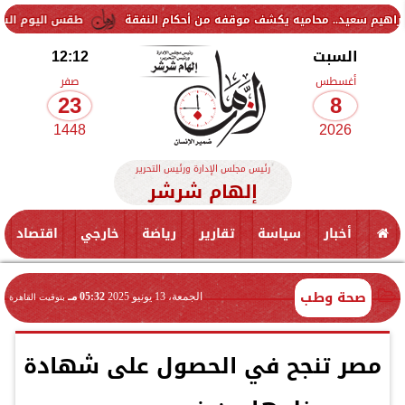
. محاميه يكشف موقفه من أحكام النفقة
طقس اليوم السبت.. الأرصاد ت
السبت
12:12
أغسطس
صفر
23
8
1448
2026
رئيس مجلس الإدارة ورئيس التحرير
إلهام شرشر
أخبار
سياسة
تقارير
رياضة
خارجي
اقتصاد
صحة وطب
الجمعة، 13 يونيو 2025
05:32 مـ
بتوقيت القاهرة
مصر تنجح في الحصول على شهادة