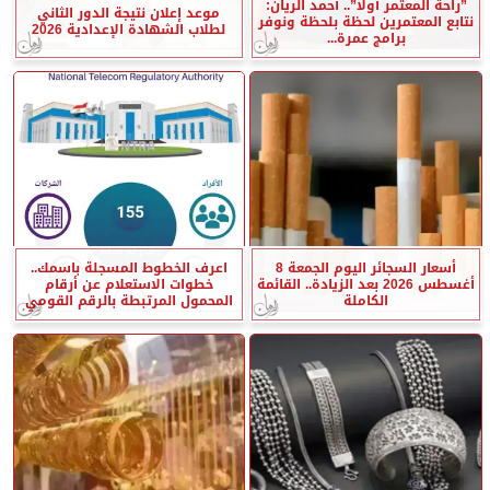
”راحة المعتمر أولًا”.. أحمد الريان:
موعد إعلان نتيجة الدور الثاني
نتابع المعتمرين لحظة بلحظة ونوفر
لطلاب الشهادة الإعدادية 2026
برامج عمرة...
أسعار السجائر اليوم الجمعة 8
اعرف الخطوط المسجلة باسمك..
أغسطس 2026 بعد الزيادة.. القائمة
خطوات الاستعلام عن أرقام
الكاملة
المحمول المرتبطة بالرقم القومي