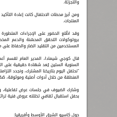
والتجزئة.
ومن أبرز محطات الاحتفال كانت إعادة التأكيد
المنتجات.
وقد اطّلع الحضور على الإجراءات المتطورة
بروتوكولات التحقق المحسّنة والدعم الم
المستخدمين من التقليد الضار والحفاظ على م
قال كوجي شيمادا، المدير العام لقسم أعما
السنوية الستين يُعد شهادة حقيقية على ال
"نحتفل اليوم بتاريخنا المشترك، ونجدد التز
المنطقة من خلال أدوات أصلية وموثوقة، صُمّ
وشارك الضيوف في جلسات عرض تفاعلية، وتب
بحفل استقبال ثقافي تخللته عروض فنية تراثي
حول كاسيو الشرق الأوسط وأفريقيا: