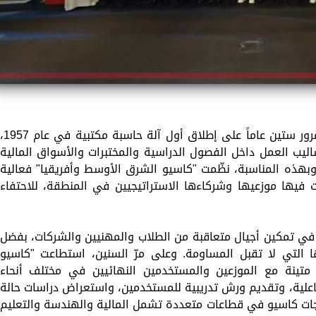
احتفلت شركة "كاسيو كمبيوتر كو ليمتد"، بمرور ستين عاماً على إطلاق أول آلة حاسبة مكتبية في 
ساليب العمل داخل الفصول الدراسية والمختبرات والأسواق المالية
. وبهذه المناسبة، نظّمت "كاسيو الشرق الأوسط وأفريقيا" فعالية
فيها موزعيها وشركاءها الاستراتيجيين في المنطقة، للاحتفاء
الحاسبة في تمكين أجيال متعاقبة من الطلاب والمهنيين والشركات، بفضل
ا التي لا تقبل المساومة. وعلى مرّ السنين، استطاعت "كاسيو
متينة مع الموزعين والمستخدمين النهائيين في مختلف أنحاء
علية، وتقديم ورش تدريبية للمستخدمين، واستعراض دراسات حالة
جات كاسيو في قطاعات متعددة تشمل المالية والهندسة والتعليم