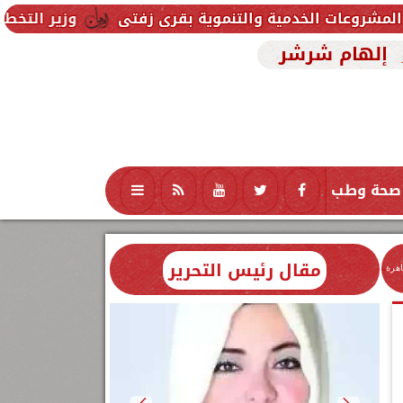
ة والتنموية بقرى زفتى
وزير التخطيط يتابع استعدادا
إلهام شرشر
صحة وطب
تكنولوجيا
منوعات
محافظات
مقال رئيس التحرير
اهرة