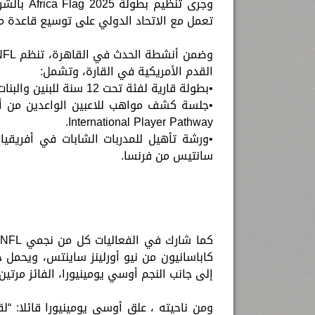
تعمل مع الاتحاد الدولي على توسيع قاعدة مم
القدم الأمريكية في القارة، وتشمل:
•بطولة قارية لفئة تحت 12 سنة للبنين والبنات ضمن منافسات “NFL Flag”.
International Player Pathway.
سانتيس من فرنسا.
كاباسانيون من نيو أورلينز ساينتس، ويحمل 
إلى جانب النجم أوسي يومينيورا، الفائز مرتين بالسو
ومن ناحيته ، علق أوسي يومينيورا قائلا: “ل