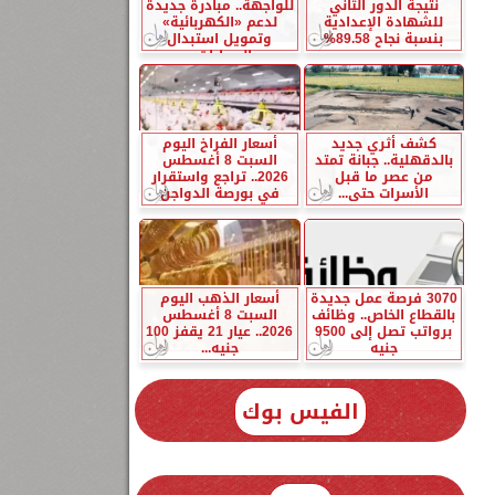
نتيجة الدور الثاني
للواجهة.. مبادرة جديدة
للشهادة الإعدادية
لدعم «الكهربائية»
بنسبة نجاح 89.58%
وتمويل استبدال
السيارات...
كشف أثري جديد
أسعار الفراخ اليوم
بالدقهلية.. جبانة تمتد
السبت 8 أغسطس
من عصر ما قبل
2026.. تراجع واستقرار
الأسرات حتى...
في بورصة الدواجن
3070 فرصة عمل جديدة
أسعار الذهب اليوم
بالقطاع الخاص.. وظائف
السبت 8 أغسطس
برواتب تصل إلى 9500
2026.. عيار 21 يقفز 100
جنيه
جنيه...
الفيس بوك