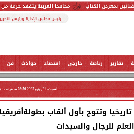
تاب
محافظ الغربية يتفقد حزمة من المشروعات الخدمي
رئيس مجلس الإدارة ورئيس التحرير
ة
تقارير
رياضة
خارجي
اقتصاد
حوادث
فن
السبت، 21 يونيو 2025
08:56 مـ
بتوقيت الق
 تاريخيا وتتوج بأول ألقاب بطولةأفريقيا
لعلم للرجال والسيدات