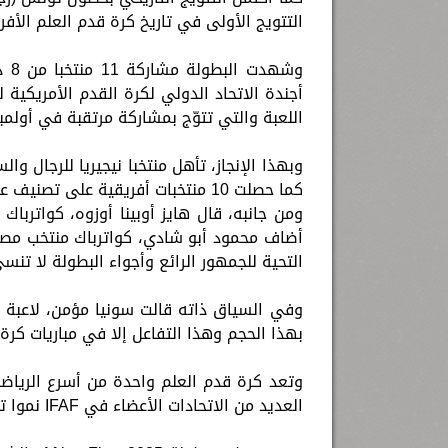
التتويج الأولى في تاريخ كرة قدم العلم الأفر
وشه
اللعبة والتي تتوّج بمشاركة مرتقبة في أولمبياد
كما حصلت 10 منتخبات أفريقية على تصنيف عالمي رسمي لأول مرة.
ومن جانبه، قال هايز أوبينا أوزوه، كواترباك م
أضاف محمود أبو شادي، كواترباك منتخب مصر قا
التحية للجمهور الرائع وأجواء البطولة لا تنسى
وفي السياق ذاته قالت سونيا مؤمن، لاعبة م
بهذا الحجم وهذا التفاعل إلا في مباريات كرة 
وتعد كرة قدم العلم واحدة من أسرع الرياض
العديد من الاتحادات الأعضاء في IFAF نموا تجاوز 100% في نسب المشاركة خلال العام الماضي.