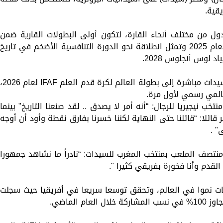
يقية.
دت البطولة مشاركة 11 منتخبا من 8 دول من مختلف أنحاء القارة، لتكون أولى البطولات القارية ضمن
أجندة الاتحاد الدولي لكرة القدم الأمريكية لعام 2025 وتمثل انطلاقة نحو الدورة التنافسية الأضخم في تاريخ
 لوس أنجلوس 2028.
وبهذا الإنجاز، تأهل منتخبا نيجيريا للرجال والسيدات مباشرة إلى بطولة العالم لكرة قدم العلم IFAF 
نتخب نيجيريا للرجال: “أنه أمر لا يصدق .. لقد صنعنا التاريخ" بينما
ئلا: “قاتلنا حتى النهاية لكننا خسرنا بفارق نقطة وأود أن أوجه
" .
نتصف الملعب بمنتخب المغرب للسيدات: “نادراً ما نشاهد جمهورا
القدم وأنا فخورة بفريقي كثيرا ".
ات نموا في العالم، وتحقق توسعا سريعا في أفريقيا حيث سجلت