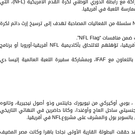
وجرى تنظيم بطولة Africa Flag 2025 بالشراكة مع رابطة الدوري الوطني لكرة القدم الأمريكية (NFL)، الت
ارسة اللعبة في أفريقيا.
وضمن أنشطة الحدث في القاهرة، تنظم NFL سلسلة من الفعاليات المصاحبة تهدف إلى ترسيخ إرث دائم لكرة
•جلسة كشف مواهب للاعبين الواعدين من أفريقيا، تؤهلهم للالتحاق بأكاديمية NFL أفريقيا-أوروبا أو برنامج
•ورشة تأهيل للمدربات الشابات في أفريقيا بالتعاون مع IFAF، وبمشاركة سفيرة اللعبة العالمية إليسا دي
كما شارك في الفعاليات كل من نجمي NFL ، بوبي أوكيركي من نيويورك جاينتس وذو أصول نيجيرية، وتانوه
جنسيتي ساحل العاج وأوغندا، وكانا حاضرين في النهائي التاريخي
بر بول والمشرف على مشروعNFL في أفريقيا.
قد حققت البطولة القارية الأولى نجاحا باهرا وكانت مصر المضيف