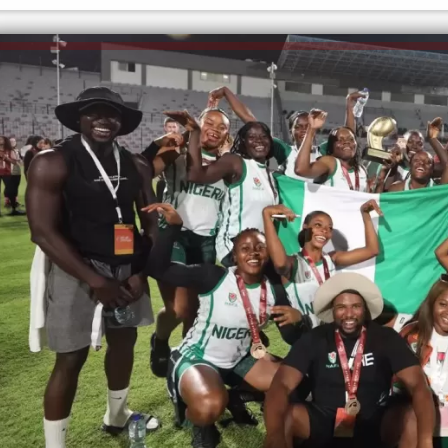
الكاتبة إلهام شرشر تهنئ الرئيس
السيسي بعيد ميلاده وتُشيد بجهوده
إلهام شرشر تكتب: دي مبقتش كورة..
في بناء الدولة
دي سياسة