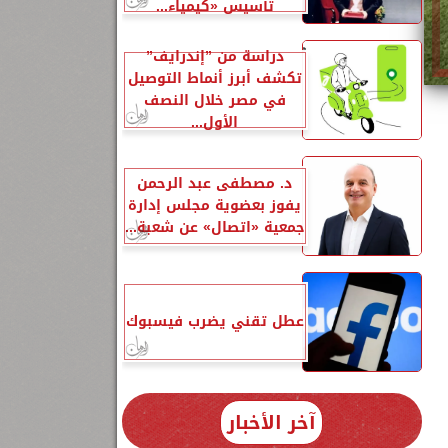
تأسيس «كيمياء...
دراسة من ”إندرايف”
تكشف أبرز أنماط التوصيل
في مصر خلال النصف
الأول...
د. مصطفى عبد الرحمن
يفوز بعضوية مجلس إدارة
جمعية «اتصال» عن شعبة...
نتيجة 13-
عطل تقني يضرب فيسبوك
آخر الأخبار