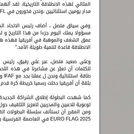
المثالي لهذه الانطلاقة التاريخية. لقد أله
مدار يومين استثنائيين ،ونحن فخورون في NFL بهذه الشراكة مع IFAF لدفع نمو اللعبة نحو أوليمبياد LA28 " .
وفي سياق متصل ، أضاف رئيس الاتحاد الدو
مسؤولا يملك اليوم جزءا من هذا التاريخ و 
الانطلاقة قاعدة لتنمية طويلة الأمد.”
وعلى صعيد متصل، عبر علي رفيق، رئيس الات
للكلمات أن تعبّر عن مشاعرنا في هذه ال
طاق
بثقة أن أفريقيا دخلت رسميا خريطة كرة قدم ا
توعوية للاعبين والمدربين لتعزيز التثقيف ح
ومن المقرر أن تستأنف سلسلة البطولات القار
EURO FLAG 2025 في العاصمة الفرنسية باريس.