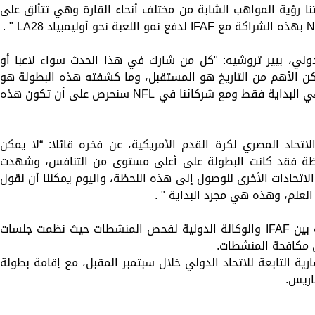
متنا رؤية المواهب الشابة من مختلف أنحاء القارة وهي تتألق على
لي، بيير تروشيه: "كل من شارك في هذا الحدث سواء لاعبا أو
لكن الأهم من التاريخ هو المستقبل، وما كشفته هذه البطولة هو
عمق الشغف والموهبة في أفريقيا فهذه هي البداية فقط ومع شركائنا في NFL سنحرص على أن تكون هذه
حاد المصري لكرة القدم الأمريكية، عن فخره قائلا: “لا يمكن
لحظة فقد كانت البطولة على أعلى مستوى من التنافس، وشهدت
ة استثنائية ونحن ل عملنا بجد مع IFAF والاتحادات الأخرى للوصول إلى هذه اللحظة، واليوم يمكننا أن نقول
لعلم، وهذه هي مجرد البداية " .
كما شهدت البطولة إطلاق الشراكة الجديدة بين IFAF والوكالة الدولية لفحص المنشطات حيث نظمت جلسات
ول مكافحة المنشطات.
ية التابعة للاتحاد الدولي خلال سبتمبر المقبل، مع إقامة بطولة