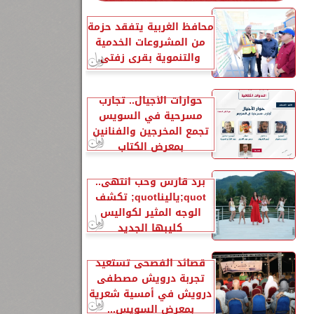
محافظ الغربية يتفقد حزمة
من المشروعات الخدمية
والتنموية بقرى زفتى
حوارات الأجيال.. تجارب
لعام 2026،
مسرحية في السويس
تجمع المخرجين والفنانين
بمعرض الكتاب
برد قارس وحب انتهى..
quot;ياليناquot; تكشف
الوجه المثير لكواليس
كليبها الجديد
قصائد الفصحى تستعيد
تجربة درويش مصطفى
درويش في أمسية شعرية
بمعرض السويس...