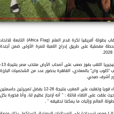
توِج منتخبا نيجيريا للرجال والسيدات بأول ألقاب بطولة أفريقيا لكرة قدم العلم (Africa Flag) التابعة للاتحاد
ة القدم الأمريكية (IFAF) في محطة مفصلية على طريق إدراج اللعبة للمرة الأولى ضمن أجندة
ففي نهائي مثير لفئة الرجال، حسم منتخب نيجيريا اللقب بفوز صعب على أصحاب الأرض منتخب مصر ب
عب “كلوب وان” بالمعادي، القاهرة بحضور عدد من الشخصيات البارزة
تور أشرف صبحي.
أما في منافسات السيدات، فقدمت نيجيريا أداء قويا وتغلبت على المغرب بنتيجة 26-12 بفضل تمريرتين حاسمتين
ث علقت على اللقاء قائلة : " أنه لإنجاز عظيم لنا، وأنا فخورة بكل
ولة العالم وإثبات ما يمكننا تحقيقه " .
ال) ومصر (سيدات) على الميداليات البرونزية، لتستكمل بذلك منصة