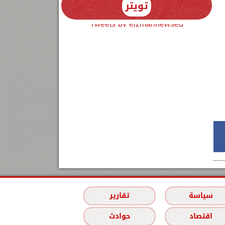
تويتر
Tweets by elzmannewseg
سياسة
تقارير
اقتصاد
حوادث