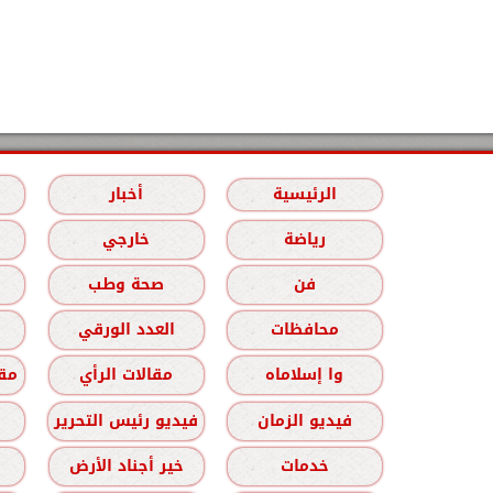
الرئيسية
أخبار
رياضة
خارجي
فن
صحة وطب
محافظات
العدد الورقي
وا إسلاماه
مقالات الرأي
مقا
فيديو الزمان
فيديو رئيس التحرير
خدمات
خير أجناد الأرض