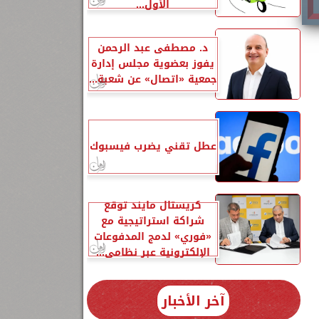
الأول...
د. مصطفى عبد الرحمن
يفوز بعضوية مجلس إدارة
جمعية «اتصال» عن شعبة...
عطل تقني يضرب فيسبوك
كريستال مايند توقع
شراكة استراتيجية مع
«فوري» لدمج المدفوعات
الإلكترونية عبر نظامي...
آخر الأخبار