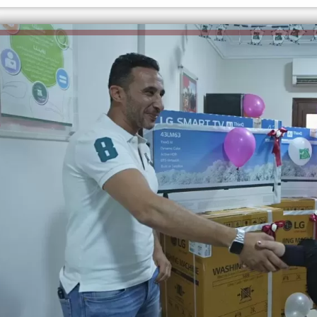
الكاتبة إلهام شرشر تهنئ الرئيس
السيسي بعيد ميلاده وتُشيد بجهوده
إلهام شرشر تكتب: دي مبقتش كورة..
في بناء الدولة
دي سياسة