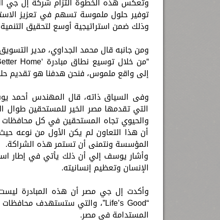
توفير حلول ملموسة تسهم في تعزيز الاستقرا
وذلك ضمن استراتيجية أوسع لتحقيق التنمية 
ومن جانبه قال محمد الجداوي، مدير التسويق
إلى واقع ملموس، فنحن هدفنا هو تقديم حلول
وفى السياق ذاته، قال المهندس أحمد يوسف
التي تقدمها مصر الخير للمستحقين طوال العا
والحيوي تجاه المستحقين في كل محافظات م
أن هذا التعاون لم يكن الأول من نوعه حيث
المؤسسة ونتمنى أن تستمر هذه الشراكة.
وأشار يوسف إلي أن ذلك يأتي في إطار است
الإنسان وتعظيم إنسانيته.
وأكدت إل جي مصر أن هذه المبادرة ليست 
“Life’s Good”، والتي ستستهدف محا
المستدامة في مصر.