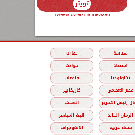
تويتر
Tweets by elzmannewseg
سياسة
تقارير
اقتصاد
حوادث
تكنولوجيا
منوعات
مصر العظمى
كاريكاتير
ل رئيس التحرير
الصحف
الزمان الخالد
البث المباشر
سماء عربية
الانفوجراف