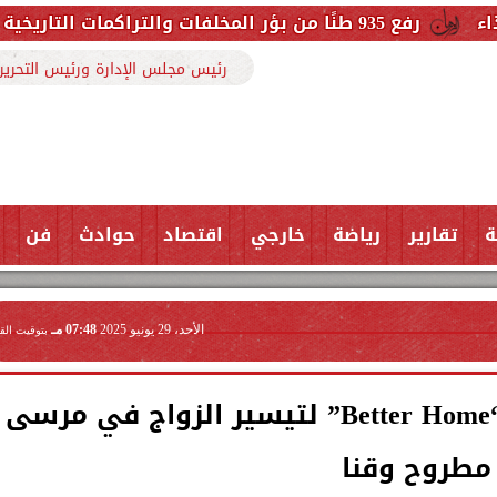
رئيس مجلس الإدارة ورئيس التحرير
ة
تقارير
رياضة
خارجي
اقتصاد
حوادث
فن
الأحد، 29 يونيو 2025
07:48 مـ
بتوقيت الق
إل جي مصر تطلق مبادرة “Better Home” لتيسير الزواج في مرسى
مطروح وقنا