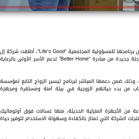
استمرارًا لجهودها في تنمية المجتمعات ضمن برنامجها للمسؤولية المجتمعية “Life’s Good”، أطلقت شركة إل
جي مصر بالتعاون مع مؤسسة مصر الخير مرحلة جديدة من مبادرة “Better Home” لدعم الأسر الأولى بالرعاية
وذلك ضمن دعمها المباشر لبرنامج تيسير الزواج التابع لمؤسسة
اب من بدء حياتهم الزوجية في بيئة آمنة ومستقرة ومجهزة
من الأجهزة المنزلية الحديثة، منها غسالات فوق أوتوماتيك
ن أحدث منتجات الشركة التي تمتاز بالكفاءة وسهولة الاستخدام لتوفير حياة