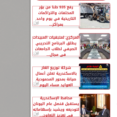
رفع 935 طنًا من بؤر
المخلفات والتراكمات
التاريخية في يوم واحد
بمراكز...
Life’s Goo’
المركزي لمتبقيات المبيدات
يطلق البرنامج التدريبي
الصيفي لطلاب الجامعات
في مجال...
شركة توزيع الغاز
بالاسكندرية تعلن أعمال
صيانة بمحور المحمودية
العوايد مساء اليوم
محافظ الإسكندرية
يستقبل قنصل عام اليونان
لتوديعه ويشيد بإسهاماته
في تعزيز التعاون...