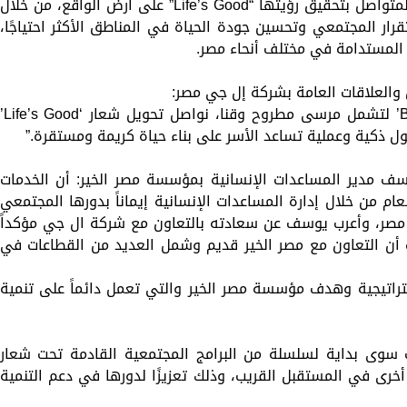
وتعكس هذه الخطوة التزام شركة إل جي المتواصل بتحقيق رؤيتها “Life’s Good” على أرض الواقع، من خلال
ر المجتمعي وتحسين جودة الحياة في المناطق الأكثر احتياجًا،
المستدامة في مختلف أنحاء مصر.
 والعلاقات العامة بشركة إل جي مصر:
“من خلال توسيع نطاق مبادرة ‘Better Home’ لتشمل مرسى مطروح وقنا، نواصل تحويل شعار ‘d
 ذكية وعملية تساعد الأسر على بناء حياة كريمة ومستقرة.”
 مدير المساعدات الإنسانية بمؤسسة مصر الخير: أن الخدمات
م من خلال إدارة المساعدات الإنسانية إيماناً بدورها المجتمعي
صر، وأعرب يوسف عن سعادته بالتعاون مع شركة ال جي مؤكداً
 أن التعاون مع مصر الخير قديم وشمل العديد من القطاعات في
راتيجية وهدف مؤسسة مصر الخير والتي تعمل دائماً على تنمية
سوى بداية لسلسلة من البرامج المجتمعية القادمة تحت شعار
فظات أخرى في المستقبل القريب، وذلك تعزيزًا لدورها في دعم التنمية