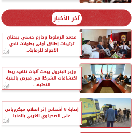
آخر الأخبار
محمد الزملوط وحازم حسني يبحثان
ترتيبات إطلاق أولى بطولات نادي
الأجواد للرماية...
وزير البترول يبحث آليات تنفيذ ربط
اكتشافات الشركة في قبرص بالبنية
التحتية...
إصابة 8 أشخاص إثر انقلاب ميكروباص
على الصحراوي الغربي بالمنيا