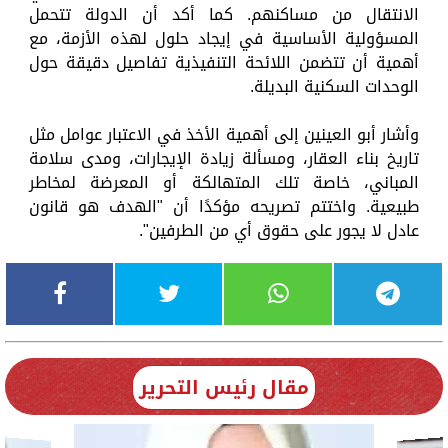
الانتقال من مساكنهم. كما أكد أن الدولة تتحمل
المسؤولية الأساسية في إيجاد حلول لهذه الأزمة، مع
أهمية أن تتضمن اللائحة التنفيذية تفاصيل دقيقة حول
الوحدات السكنية البديلة.
وأشار أبو العينين إلى أهمية الأخذ في الاعتبار عوامل مثل
تاريخ بناء العقار، ومسألة زيادة الإيجارات، ومدى سلامة
المباني، خاصة تلك المتهالكة أو المعرضة لمخاطر
طبيعية. واختتم تصريحه مؤكدًا أن "الهدف هو قانون
عادل لا يجور على حقوق أي من الطرفين".
مقال رئيس التحرير