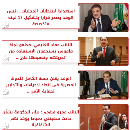
استعدادا لانتخابات المحليات.. رئيس
الوفد يصدر قرارا بتشكيل 17 لجنة
متخصصة
النائب عماد الغنيمي: معلمو لجنة
فاقوس يستحقون الاستفادة من
تجربتهم وتعميمها على...
الوفد يعلن دعمه الكامل للدولة
المصرية فى اتخاذ لإجراءات والتدابير
لحماية الأمن...
النائب عمرو فهمي: بيان الحكومة بشأن
حادث سفينتي دمياط يؤكد نهج
الشفافية