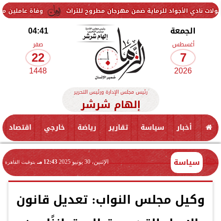
أجواد للرماية ضمن مهرجان مطروح للتراث
وفاة عاملين متأثرين بإصابتهم
الجمعة
04:41
أغسطس
صفر
22
7
1448
2026
رئيس مجلس الإدارة ورئيس التحرير
إلهام شرشر
أخبار
سياسة
تقارير
رياضة
خارجي
اقتصاد
سياسة
الإثنين، 30 يونيو 2025
12:43 مـ
بتوقيت القاهرة
وكيل مجلس النواب: تعديل قانون