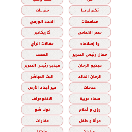
تكنولوجيا
منوعات
محافظات
العدد الورقي
مصر العظمى
كاريكاتير
وا إسلاماه
مقالات الرأي
مقال رئيس التحرير
الصحف
فيديو الزمان
فيديو رئيس التحرير
الزمان الخالد
البث المباشر
خدمات
خير أجناد الأرض
سماء عربية
الانفوجراف
رؤى و أحلام
توك شو
مرأة و طفل
عقارات
سيارات
حارتنا