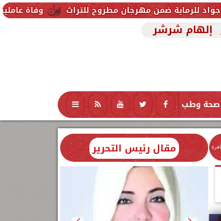
ن مهرجان مطروح للتراث
وفاة عاملين متأثرين بإصابتهم
إلهام شرشر
صحة وطب
تكنولوجيا
منوعات
محافظات
مقال رئيس التحرير
اهرة