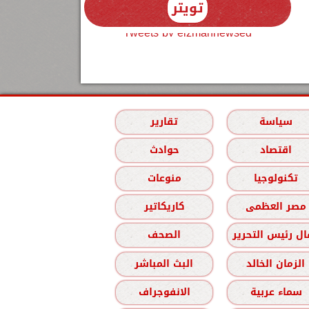
تويتر
Tweets by elzmannewseg
سياسة
تقارير
اقتصاد
حوادث
تكنولوجيا
منوعات
مصر العظمى
كاريكاتير
ل رئيس التحرير
الصحف
الزمان الخالد
البث المباشر
سماء عربية
الانفوجراف