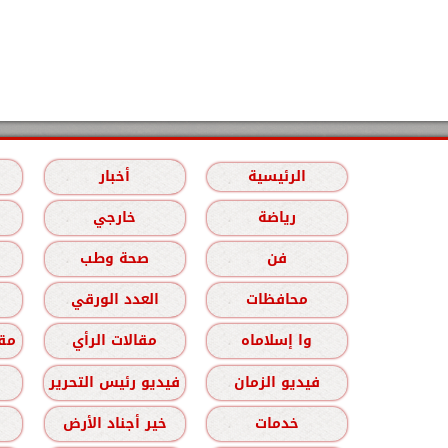
الرئيسية
أخبار
رياضة
خارجي
فن
صحة وطب
محافظات
العدد الورقي
وا إسلاماه
مقالات الرأي
مقا
فيديو الزمان
فيديو رئيس التحرير
خدمات
خير أجناد الأرض