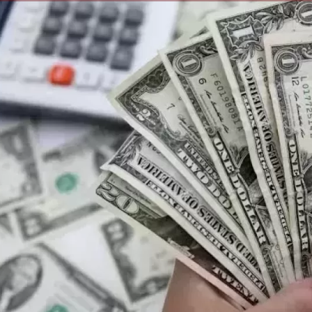
الكاتبة إلهام شرشر تهنئ الرئيس
السيسي بعيد ميلاده وتُشيد بجهوده
إلهام شرشر تكتب: دي مبقتش كورة..
في بناء الدولة
دي سياسة