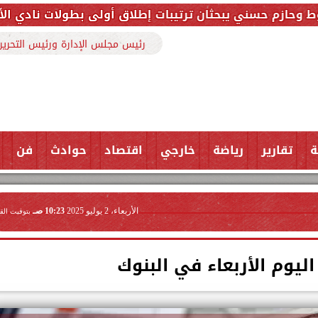
ثان ترتيبات إطلاق أولى بطولات نادي الأجواد للرماية ضم
رئيس مجلس الإدارة ورئيس التحرير
ة
تقارير
رياضة
خارجي
اقتصاد
حوادث
فن
الأربعاء، 2 يوليو 2025
10:23 صـ
بتوقيت الق
اليوم الأربعاء في البنوك