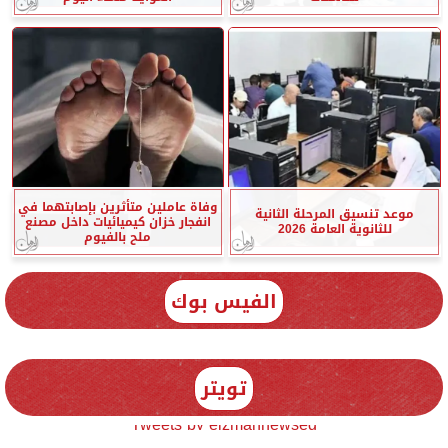
وفاة عاملين متأثرين بإصابتهما في
موعد تنسيق المرحلة الثانية
انفجار خزان كيميائيات داخل مصنع
للثانوية العامة 2026
ملح بالفيوم
الفيس بوك
تويتر
Tweets by elzmannewseg