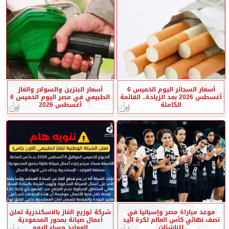
أسعار السجائر اليوم الخميس 6
أسعار البنزين والسولار والغاز
أغسطس 2026 بعد الزيادة.. القائمة
الطبيعي في مصر اليوم الخميس 6
الكاملة
أغسطس 2026
موعد مباراة مصر وإسبانيا في
شركة توزيع الغاز بالاسكندرية تعلن
نصف نهائي كأس العالم لكرة اليد
أعمال صيانة بمحور المحمودية
للناشئات
العوايد مساء اليوم