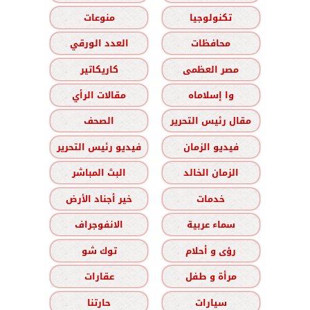
تكنولوجيا
منوعات
محافظات
العدد الورقي
مصر العظمى
كاريكاتير
وا إسلاماه
مقالات الرأي
مقال رئيس التحرير
الصحف
فيديو الزمان
فيديو رئيس التحرير
الزمان الخالد
البث المباشر
خدمات
خير أجناد الأرض
سماء عربية
الانفوجراف
رؤى و أحلام
توك شو
مرأة و طفل
عقارات
سيارات
حارتنا