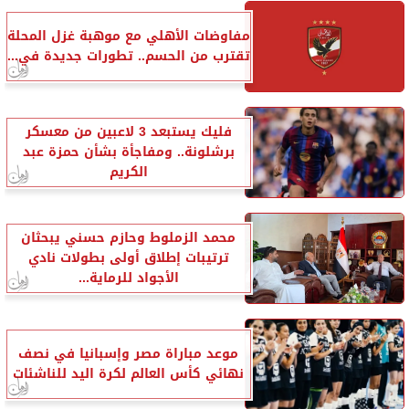
مفاوضات الأهلي مع موهبة غزل المحلة
تقترب من الحسم.. تطورات جديدة في...
فليك يستبعد 3 لاعبين من معسكر
برشلونة.. ومفاجأة بشأن حمزة عبد
الكريم
محمد الزملوط وحازم حسني يبحثان
ترتيبات إطلاق أولى بطولات نادي
الأجواد للرماية...
موعد مباراة مصر وإسبانيا في نصف
نهائي كأس العالم لكرة اليد للناشئات