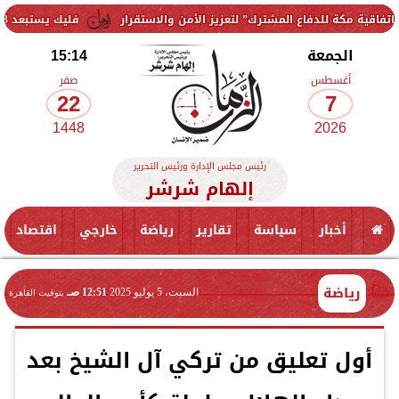
للدفاع المشترك” لتعزيز الأمن والاستقرار
فليك يستبعد 3 لاعبين من معسكر برشلونة.. ومفاجأة بشأن حمزة عبد الكريم
الجمعة
15:14
أغسطس
صفر
22
7
1448
2026
رئيس مجلس الإدارة ورئيس التحرير
إلهام شرشر
أخبار
سياسة
تقارير
رياضة
خارجي
اقتصاد
رياضة
السبت، 5 يوليو 2025
12:51 صـ
بتوقيت القاهرة
أول تعليق من تركي آل الشيخ بعد