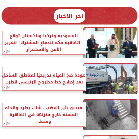
آخر الأخبار
السعودية وتركيا وباكستان توقع
”اتفاقية مكة للدفاع المشترك” لتعزيز
الأمن والاستقرار
عودة ضخ المياه تدريجيًا لمناطق الساحل
بعد إصلاح خط مطروح الرئيسي قطر...
فيديو يثير الغضب.. شاب يطرد والدته
المسنة خارج منزلها في القاهرة
وسط...