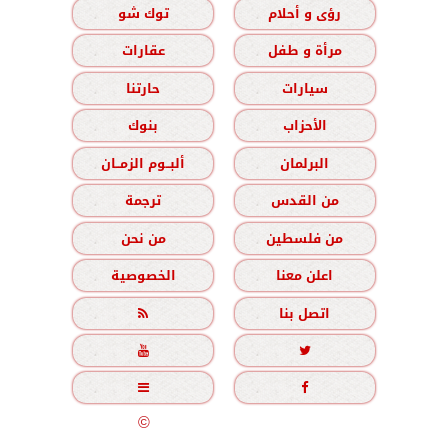
رؤى و أحلام
توك شو
مرأة و طفل
عقارات
سيارات
حارتنا
الأحزاب
بنوك
البرلمان
ألبــوم الزمــان
من القدس
ترجمة
من فلسطين
من نحن
اعلن معنا
الخصوصية
اتصل بنا





جميع الحقوق محفوظة
©