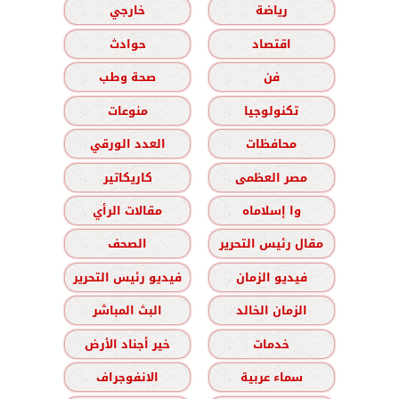
رياضة
خارجي
اقتصاد
حوادث
فن
صحة وطب
تكنولوجيا
منوعات
محافظات
العدد الورقي
مصر العظمى
كاريكاتير
وا إسلاماه
مقالات الرأي
مقال رئيس التحرير
الصحف
فيديو الزمان
فيديو رئيس التحرير
الزمان الخالد
البث المباشر
خدمات
خير أجناد الأرض
سماء عربية
الانفوجراف