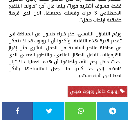
فقط، فسوف أشتريه فورا"، بينما قال آخر: "حاولت التلقيح
الاصطناعى 3 مرات وفشلت جميعها، الآن لدى فرصة
حقيقية لإنجاب طفل".
ورغم التفاؤل الشعبى، حذر خبراء طبيون من المبالغة فى
تقدير قدرة هذه التقنية، وأكدوا أن الروبوت قد لا يتمكن
من محاكاة عناصر أساسية من الحمل البشرى مثل إفراز
الهرمونات، تفاعل الجهاز المناعى، والتطور العصبى الذى
يحدث داخل رحم الأم، وأضافوا أن هذه العمليات لا تزال
غامضة إلى حد كبير، ما يجعل استنساخها بشكل
اصطناعى شبه مستحيل.
روبوت حامل روبوت صيني