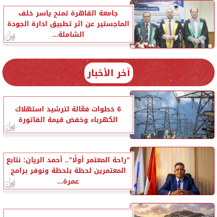
جامعة القاهرة تمنح ياسر خلف
الماجستير عن اثر تطبيق ادارة الجودة
الشاملة...
آخر الأخبار
6 خطوات فعّالة لترشيد استهلاك
الكهرباء وخفض قيمة الفاتورة
”راحة المعتمر أولًا”.. أحمد الريان: نتابع
المعتمرين لحظة بلحظة ونوفر برامج
عمرة...