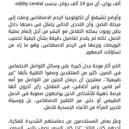
ألف يوان، أى نحو 14 ألف دولار، بحسب oddity central.
وأوضح تشيفنغ أن تكنولوجيا الرحم الاصطناعى وصلت إلى
مرحلة النضج، وأن التحدى الحالى يتمثل فى دمجها داخل
بطن روبوت يمكنه التفاعل مع البشر من أجل إتمام عملية
الحمل، لكنه لم يقدم تفاصيل دقيقة بشأن كيفية تخصيب
البويضات وزرعها فى الرحم الاصطناعى، وهو ما زاد من
تساؤلات الجمهور.
الخبر أثار موجة جدل كبيرة على وسائل التواصل الاجتماعى
فى الصين، كثير من المنتقدين وصفوا التقنية بأنها "غير
طبيعية"، معتبرين أن حرمان الجنين من التواصل مع أمه
أمر قاسٍ وغير أخلاقى، فى المقابل، رأى آخرون أنها
فرصة ذهبية للأشخاص الذين يواجهون صعوبة فى الحمل
الطبيعى أو حتى عبر التلقيح الاصطناعى، بل ووسيلة
لتحرير المرأة من الأعباء الجسدية للحمل.
وعبّر بعض المستخدمين عن حماستهم الشديدة للفكرة،
أحدهم كتب قائلا: "إذا كان السعر نصف راتبى السنوى