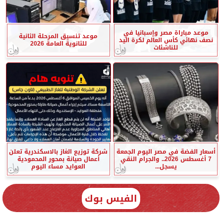
موعد مباراة مصر وإسبانيا في
موعد تنسيق المرحلة الثانية
نصف نهائي كأس العالم لكرة اليد
للثانوية العامة 2026
للناشئات
أسعار الفضة في مصر اليوم الجمعة
شركة توزيع الغاز بالاسكندرية تعلن
7 أغسطس 2026.. والجرام النقي
أعمال صيانة بمحور المحمودية
يسجل...
العوايد مساء اليوم
الفيس بوك