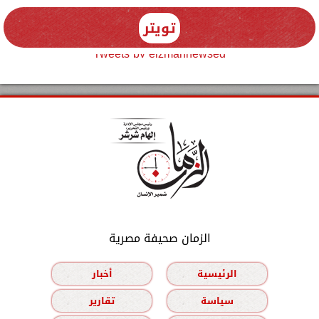
تويتر
Tweets by elzmannewseg
الزمان صحيفة مصرية
الرئيسية
أخبار
سياسة
تقارير