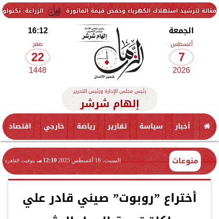
الزراعة: تكنولوجيا الأغذية يؤهل 90 طالبًا من جامعة 6 أكتوبر التكنولوجية لسوق العمل 
الجمعة
16:12
أغسطس
صفر
22
7
1448
2026
رئيس مجلس الإدارة ورئيس التحرير
إلهام شرشر
أخبار
سياسة
تقارير
رياضة
خارجي
اقتصاد
منوعات
السبت، 16 أغسطس 2025
12:10 مـ
بتوقيت القاهرة
أختراع ”روبوت” صيني قادر علي