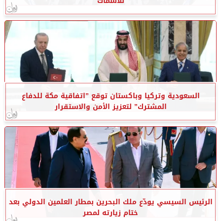
للأسماك
السعودية وتركيا وباكستان توقع ”اتفاقية مكة للدفاع
المشترك” لتعزيز الأمن والاستقرار
الرئيس السيسي يودّع ملك البحرين بمطار العلمين الدولي بعد
ختام زيارته لمصر