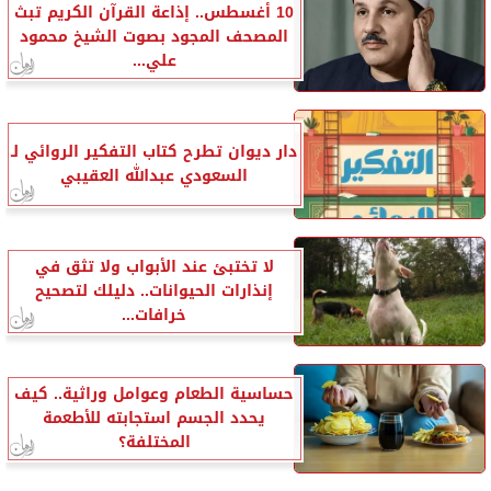
10 أغسطس.. إذاعة القرآن الكريم تبث
المصحف المجود بصوت الشيخ محمود
علي...
دار ديوان تطرح كتاب التفكير الروائي لـ
السعودي عبدالله العقيبي
لا تختبئ عند الأبواب ولا تثق في
إنذارات الحيوانات.. دليلك لتصحيح
خرافات...
حساسية الطعام وعوامل وراثية.. كيف
يحدد الجسم استجابته للأطعمة
المختلفة؟