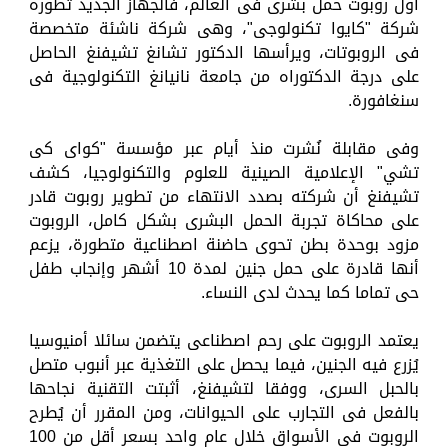
أول روبوت حمل بشرى فى العالم، فالجهاز الجديد تطوره
شركة "كايوا تكنولوجى"، وهى شركة ناشئة متخصصة
فى الروبوتات، ويرأسها الدكتور تشانغ تشيفنغ الحاصل
على درجة الدكتوراه من جامعة نانيانغ التكنولوجية فى
سنغافورة.
وفى مقابلة نُشرت منذ أيام عبر مؤسسة "كواى كى
تشي" الإعلامية الصينية للعلوم والتكنولوجيا، كشف
تشيفنغ أن شركته بصدد الانتهاء من تطوير روبوت قادر
على محاكاة تجربة الحمل البشرى بشكل كامل، الروبوت
مزود بوحدة بطن تحوى حاضنة اصطناعية متطورة، يزعم
أنها قادرة على حمل جنين لمدة 10 أشهر وإنجاب طفل
حى تماما كما يحدث لدى النساء.
يعتمد الروبوت على رحم اصطناعى يتضمن سائلا أمنيوسيا
يُزرع فيه الجنين، فيما يحصل على التغذية عبر أنبوب متصل
بالحبل السرى، ووفقا لتشيفنغ، أثبتت التقنية نجاحها
بالفعل فى التجارب على الحيوانات، ومن المقرر أن يُطرح
الروبوت فى الأسواق خلال عام واحد بسعر أقل من 100