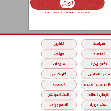
تويتر
Tweets by elzmannewseg
سياسة
تقارير
اقتصاد
حوادث
تكنولوجيا
منوعات
مصر العظمى
كاريكاتير
ل رئيس التحرير
الصحف
الزمان الخالد
البث المباشر
سماء عربية
الانفوجراف