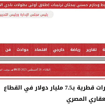
يبحثان ترتيبات إطلاق أولى بطولات نادي الأجواد للرماية 
رئيس مجلس الإدارة ورئيس التحرير
ة
تقارير
رياضة
خارجي
اقتصاد
حوادث
فن
الثلاثاء، 26 أغسطس 2025
09:55 مـ
بتوقيت الق
التقدم يرحب بضخ استثمارات قطرية بـ7.5 مليار دولار في القطاع
عقاري المصري