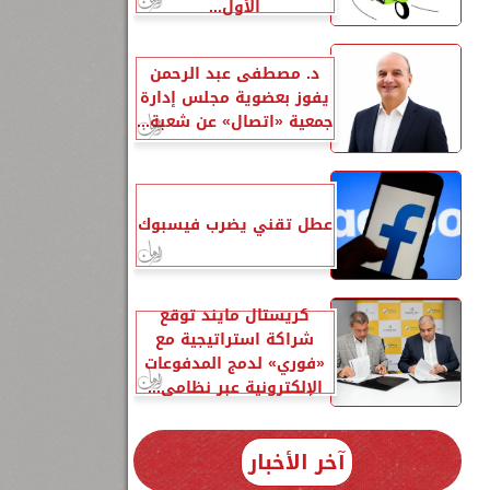
الأول...
د. مصطفى عبد الرحمن
يفوز بعضوية مجلس إدارة
جمعية «اتصال» عن شعبة...
عطل تقني يضرب فيسبوك
7.
كريستال مايند توقع
شراكة استراتيجية مع
«فوري» لدمج المدفوعات
الإلكترونية عبر نظامي...
آخر الأخبار