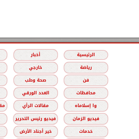
الرئيسية
أخبار
رياضة
خارجي
فن
صحة وطب
محافظات
العدد الورقي
وا إسلاماه
مقالات الرأي
مقا
فيديو الزمان
فيديو رئيس التحرير
خدمات
خير أجناد الأرض