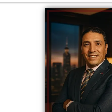
الكاتبة إلهام شرشر تهنئ الرئيس
السيسي بعيد ميلاده وتُشيد بجهوده
إلهام شرشر تكتب: دي مبقتش كورة..
في بناء الدولة
دي سياسة