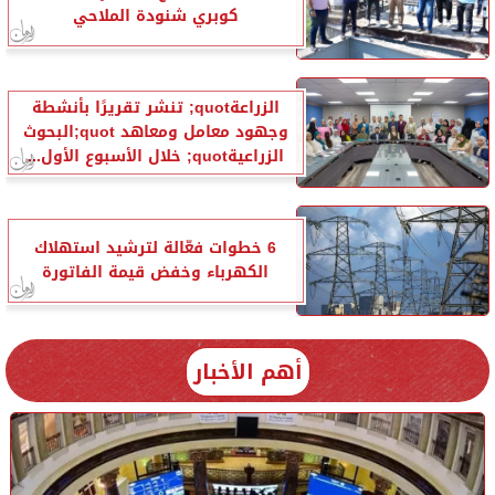
كوبري شنودة الملاحي
الزراعةquot; تنشر تقريرًا بأنشطة
وجهود معامل ومعاهد quot;البحوث
الزراعيةquot; خلال الأسبوع الأول...
6 خطوات فعّالة لترشيد استهلاك
الكهرباء وخفض قيمة الفاتورة
أهم الأخبار