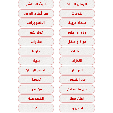
الزمان الخالد
البث المباشر
خدمات
خير أجناد الأرض
سماء عربية
الانفوجراف
رؤى و أحلام
توك شو
مرأة و طفل
عقارات
سيارات
حارتنا
الأحزاب
بنوك
البرلمان
ألبــوم الزمــان
من القدس
ترجمة
من فلسطين
من نحن
اعلن معنا
الخصوصية
اتصل بنا
