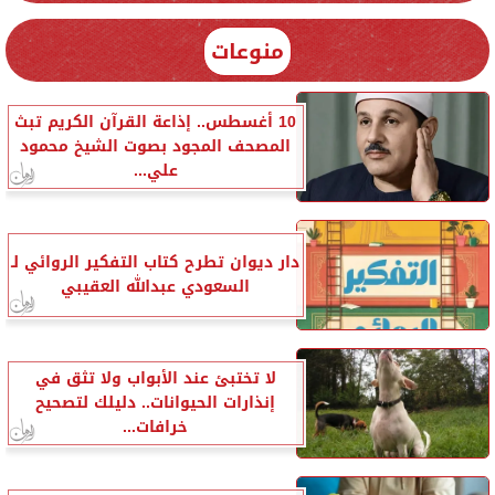
منوعات
10 أغسطس.. إذاعة القرآن الكريم تبث
المصحف المجود بصوت الشيخ محمود
علي...
دار ديوان تطرح كتاب التفكير الروائي لـ
السعودي عبدالله العقيبي
لا تختبئ عند الأبواب ولا تثق في
إنذارات الحيوانات.. دليلك لتصحيح
خرافات...