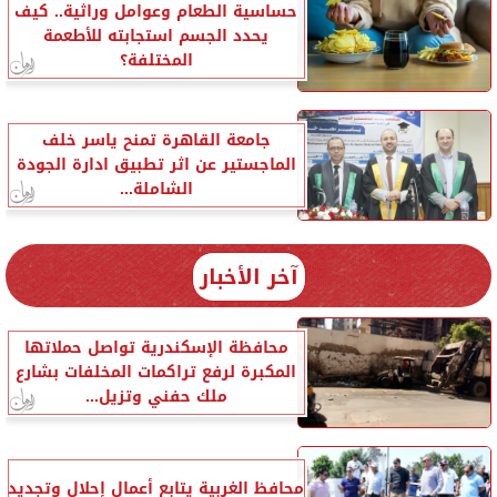
حساسية الطعام وعوامل وراثية.. كيف
يحدد الجسم استجابته للأطعمة
المختلفة؟
جامعة القاهرة تمنح ياسر خلف
الماجستير عن اثر تطبيق ادارة الجودة
الشاملة...
آخر الأخبار
محافظة الإسكندرية تواصل حملاتها
المكبرة لرفع تراكمات المخلفات بشارع
ملك حفني وتزيل...
محافظ الغربية يتابع أعمال إحلال وتجديد