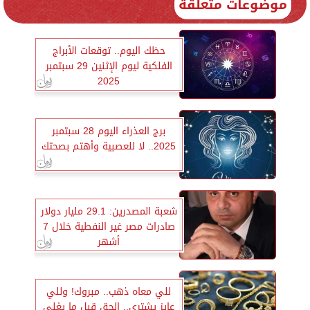
موضوعات متعلقة
حظك اليوم.. توقعات الأبراج
الفلكية ليوم الإثنين 29 سبتمبر
2025
برج العذراء اليوم 28 سبتمبر
2025.. لا للعصبية وأهتم بصحتك
شعبة المصدرين: 29.1 مليار دولار
صادرات مصر غير النفطية خلال 7
أشهر
للي معاه ذهب.. مبروك! وللي
عايز يشتري.. الحق قبل ما يغلى