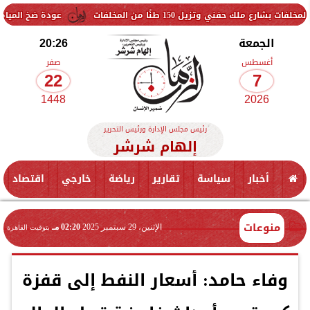
150 طنًا من المخلفات
عودة ضخ المياه تدريجيًا لمناطق ا
الجمعة
20:26
أغسطس
صفر
22
7
1448
2026
رئيس مجلس الإدارة ورئيس التحرير
إلهام شرشر
أخبار
سياسة
تقارير
رياضة
خارجي
اقتصاد
منوعات
الإثنين، 29 سبتمبر 2025
02:20 مـ
بتوقيت القاهرة
وفاء حامد: أسعار النفط إلى قفزة