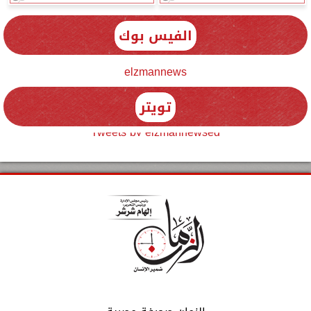
الفيس بوك
elzmannews
تويتر
Tweets by elzmannewseg