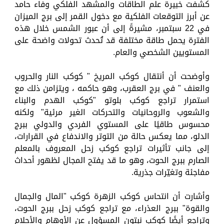
كشفت خبيرة علم الطاقات والمشهد الفلكي وفاء حامد
عن أبرز التوقعات الفلكية مع دخول القمر إلى برج الميزان
في 22 سبتمبر، مشيرةً إلى أن عبور الشمس خلال هذه
الفترة يحمل طاقة مختلفة قد تُحدث تحولات واضحة على
المستويين الشخصي والعام.
وأوضحت أن أنتقال كوكب المريخ " كوكب النار والحروب
والعنف " في برج العقرب، وهو حاكمه ، ويتزامن ذلك مع
استمرار تراجع كوكب بلوتو "كوكب الهدم والبناء
والشعوب والروحانيات والتحركات الغير مرئية" ولكنه
محسوس طاقيًا على المستوي الفردي والدولي ببرج
الدلو، مما يعكس حالة من التوتر والاندفاع في القرارات،
إلى جانب تأثيرات تراجع كوكب زحل المعروف بالمعلم
الصارم ببرج الحوت، وهو ما قد يفتح المجال لظهور أحداث
مفاجئة وتغيّرات جذرية.
وأشارت أن انتحاس كوكب الزهرة كوكب "المال والجمال
والقوة" ببرج العذراء، مع تراجع كوكب زحل ببرج الحوت،
وتراجع أيضًا كوكب نبتون المسؤول عن الأوهام والأحلام