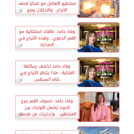
نستطيع التعامل مع ضحايا قصف
الأبراج.. والاحتلال يمنع
المساعدات الطبية منذ أسبوعين
وفاء حامد: طاقات استثنائية مع
القمر الدموي.. وهذه الأبراج في
الصدارة
وفاء حامد تكشف رسالتها
الفلكية.. ماذا ينتظر الأبراج في
ختام أغسطس
وفاء حامد: خسوف القمر ببرج
الحوت يُشعل التوترات بين
المشاهير... وتحذيرات من هجمات
إلكترونية مرتقبة