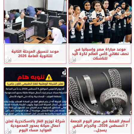
موعد مباراة مصر وإسبانيا في
موعد تنسيق المرحلة الثانية
نصف نهائي كأس العالم لكرة اليد
للثانوية العامة 2026
للناشئات
أسعار الفضة في مصر اليوم الجمعة
شركة توزيع الغاز بالاسكندرية تعلن
7 أغسطس 2026.. والجرام النقي
أعمال صيانة بمحور المحمودية
يسجل...
العوايد مساء اليوم