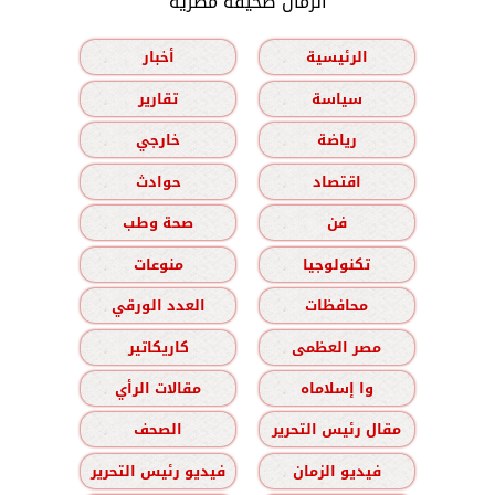
الزمان صحيفة مصرية
الرئيسية
أخبار
سياسة
تقارير
رياضة
خارجي
اقتصاد
حوادث
فن
صحة وطب
تكنولوجيا
منوعات
محافظات
العدد الورقي
مصر العظمى
كاريكاتير
وا إسلاماه
مقالات الرأي
مقال رئيس التحرير
الصحف
فيديو الزمان
فيديو رئيس التحرير