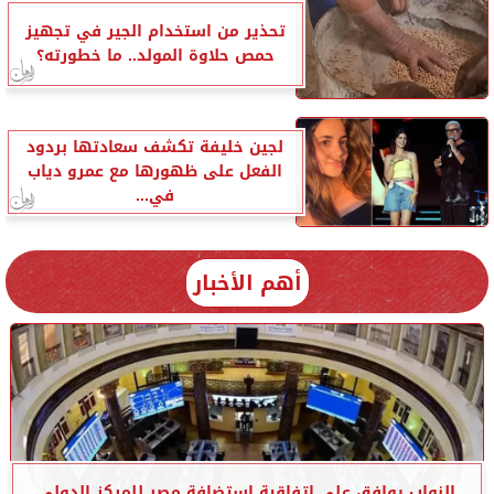
تحذير من استخدام الجير في تجهيز
حمص حلاوة المولد.. ما خطورته؟
لجين خليفة تكشف سعادتها بردود
الفعل على ظهورها مع عمرو دياب
في...
أهم الأخبار
النواب يوافق على اتفاقية استضافة مصر للمركز الدولي