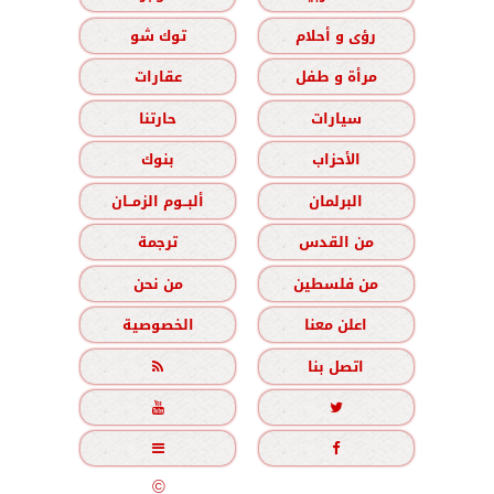
رؤى و أحلام
توك شو
مرأة و طفل
عقارات
سيارات
حارتنا
الأحزاب
بنوك
البرلمان
ألبــوم الزمــان
من القدس
ترجمة
من فلسطين
من نحن
اعلن معنا
الخصوصية
اتصل بنا





جميع الحقوق محفوظة
©