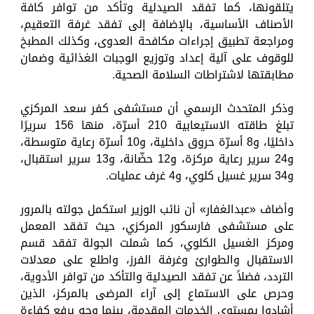
يتلقونها، كما تفقد الصيدلية وتأكد من توافر كافة
الأصناف الأساسية، بالإضافة إلى تفقد غرفة التعقيم،
ومراجعة تطبيق إجراءات مكافحة العدوى، وكذلك المطبخ
للوقوف على آلية إعداد وتوزيع الوجبات الغذائية وضمان
مطابقتها لاشتراطات السلامة الصحية.
وذكر المتحدث الرسمي أن مستشفى كفر سعد المركزي
تبلغ طاقته الاستيعابية 210 أسرّة، منها 156 سريرًا
داخليًا، و8 أسرّة حروق داخلية، و10 أسرّة رعاية متوسطة،
و24 سرير رعاية مركزة، و12 حضّانة، و13 سرير استقبال،
و34 سرير غسيل كلوي، و4 غرف عمليات.
وأضاف «عبدالغفار» أن نائب الوزير استكمل جولته بالمرور
على مستشفى فارسكور المركزي، حيث تفقد المعمل
ومركز الغسيل الكلوي، كما شملت الجولة تفقد قسم
الاستقبال والطوارئ وغرفة الفرز، واطلع على معدلات
التردد، فضلاً عن تفقد الصيدلية والتأكد من توافر الأدوية،
وحرص على الاستماع إلى آراء المرضى بالمركز، الذين
أشادوا بمستوى الخدمات المقدمة، بينما وجه برفع كفاءة