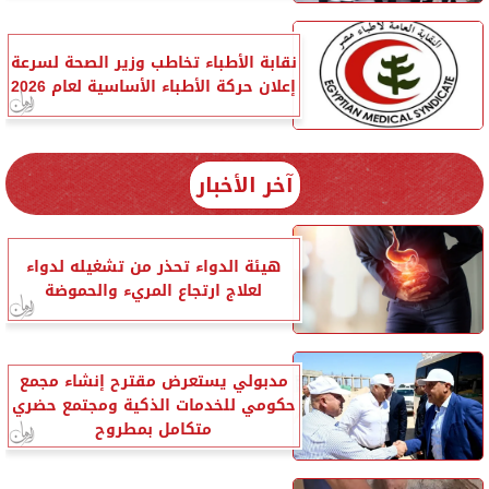
نقابة الأطباء تخاطب وزير الصحة لسرعة
إعلان حركة الأطباء الأساسية لعام 2026
آخر الأخبار
هيئة الدواء تحذر من تشغيله لدواء
لعلاج ارتجاع المريء والحموضة
مدبولي يستعرض مقترح إنشاء مجمع
حكومي للخدمات الذكية ومجتمع حضري
متكامل بمطروح