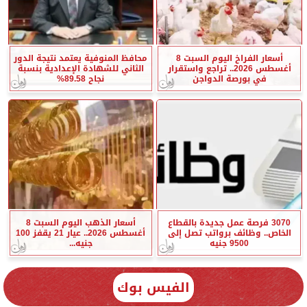
أسعار الفراخ اليوم السبت 8
محافظ المنوفية يعتمد نتيجة الدور
أغسطس 2026.. تراجع واستقرار
الثاني للشهادة الإعدادية بنسبة
في بورصة الدواجن
نجاح 89.58%
3070 فرصة عمل جديدة بالقطاع
أسعار الذهب اليوم السبت 8
الخاص.. وظائف برواتب تصل إلى
أغسطس 2026.. عيار 21 يقفز 100
9500 جنيه
جنيه...
الفيس بوك