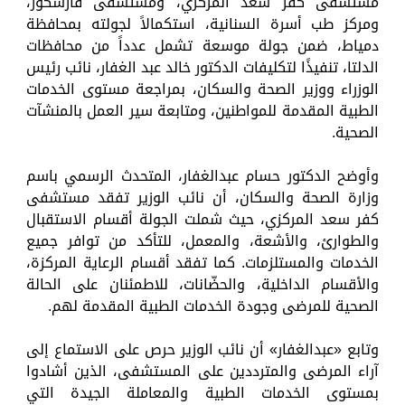
مستشفى كفر سعد المركزي، ومستشفى فارسكور،
ومركز طب أسرة السنانية، استكمالاً لجولته بمحافظة
دمياط، ضمن جولة موسعة تشمل عدداً من محافظات
الدلتا، تنفيذًا لتكليفات الدكتور خالد عبد الغفار، نائب رئيس
الوزراء ووزير الصحة والسكان، بمراجعة مستوى الخدمات
الطبية المقدمة للمواطنين، ومتابعة سير العمل بالمنشآت
الصحية.
وأوضح الدكتور حسام عبدالغفار، المتحدث الرسمي باسم
وزارة الصحة والسكان، أن نائب الوزير تفقد مستشفى
كفر سعد المركزي، حيث شملت الجولة أقسام الاستقبال
والطوارئ، والأشعة، والمعمل، للتأكد من توافر جميع
الخدمات والمستلزمات. كما تفقد أقسام الرعاية المركزة،
والأقسام الداخلية، والحضّانات، للاطمئنان على الحالة
الصحية للمرضى وجودة الخدمات الطبية المقدمة لهم.
وتابع «عبدالغفار» أن نائب الوزير حرص على الاستماع إلى
آراء المرضى والمترددين على المستشفى، الذين أشادوا
بمستوى الخدمات الطبية والمعاملة الجيدة التي