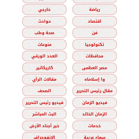
رياضة
خارجي
اقتصاد
حوادث
فن
صحة وطب
تكنولوجيا
منوعات
محافظات
العدد الورقي
مصر العظمى
كاريكاتير
وا إسلاماه
مقالات الرأي
مقال رئيس التحرير
الصحف
فيديو الزمان
فيديو رئيس التحرير
الزمان الخالد
البث المباشر
خدمات
خير أجناد الأرض
سماء عربية
الانفوجراف