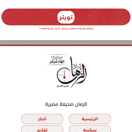
تويتر
Tweets by elzmannewseg
الزمان صحيفة مصرية
الرئيسية
أخبار
سياسة
تقارير