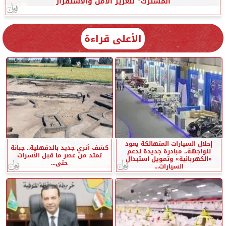
المشترك” لتعزيز الأمن والاستقرار
الأعلى قراءة
إحلال السيارات المتهالكة يعود
كشف أثري جديد بالدقهلية.. جبانة
للواجهة.. مبادرة جديدة لدعم
تمتد من عصر ما قبل الأسرات
«الكهربائية» وتمويل استبدال
حتى...
السيارات...