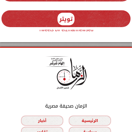
تويتر
Tweets by elzmannewseg
الزمان صحيفة مصرية
الرئيسية
أخبار
سياسة
تقارير