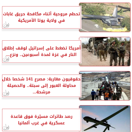
تحطم مروحية أثناء مكافحة حريق غابات
في ولاية يوتا الأمريكية
أمريكا تضغط على إسرائيل لوقف إطلاق
النار في غزة لمدة أسبوعين.. ونزع...
حقوقيون مغاربة: مصرع 141 شخصا خلال
محاولة العبور إلى سبتة.. والحصيلة
مرشحة...
رصد طائرات مسيّرة فوق قاعدة
عسكرية في غرب ألمانيا