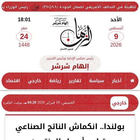
حالف الأفريقي لضمان الجودة (PAQAA)
رئيس الوزراء يتفقد سير الع
الأحد
18:01
أغسطس
صفر
24
9
1448
2026
رئيس مجلس الإدارة ورئيس التحرير
إلهام شرشر
أخبار
سياسة
تقارير
رياضة
خارجي
اقتصاد
خارجي
الخميس، 19 فبراير 2026
04:20 مـ
بتوقيت القاهرة
بولندا.. انكماش الناتج الصناعي