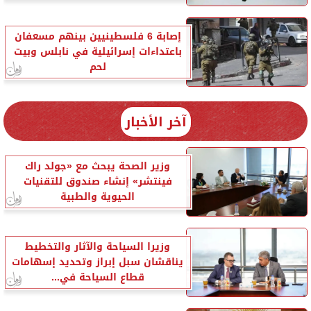
إصابة 6 فلسطينيين بينهم مسعفان
باعتداءات إسرائيلية في نابلس وبيت
لحم
آخر الأخبار
وزير الصحة يبحث مع «جولد راك
فينتشر» إنشاء صندوق للتقنيات
الحيوية والطبية
وزيرا السياحة والآثار والتخطيط
يناقشان سبل إبراز وتحديد إسهامات
قطاع السياحة في...