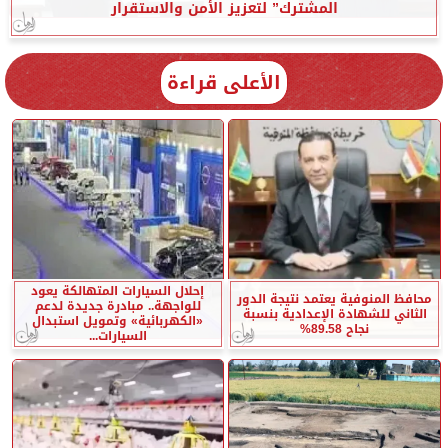
المشترك” لتعزيز الأمن والاستقرار
الأعلى قراءة
إحلال السيارات المتهالكة يعود
محافظ المنوفية يعتمد نتيجة الدور
للواجهة.. مبادرة جديدة لدعم
الثاني للشهادة الإعدادية بنسبة
«الكهربائية» وتمويل استبدال
نجاح 89.58%
السيارات...