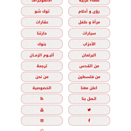
سماء عربية
الانفوجراف
رؤى و أحلام
توك شو
مرأة و طفل
عقارات
سيارات
حارتنا
الأحزاب
بنوك
البرلمان
ألبــوم الزمــان
من القدس
ترجمة
من فلسطين
من نحن
اعلن معنا
الخصوصية
اتصل بنا





جميع الحقوق محفوظة
©