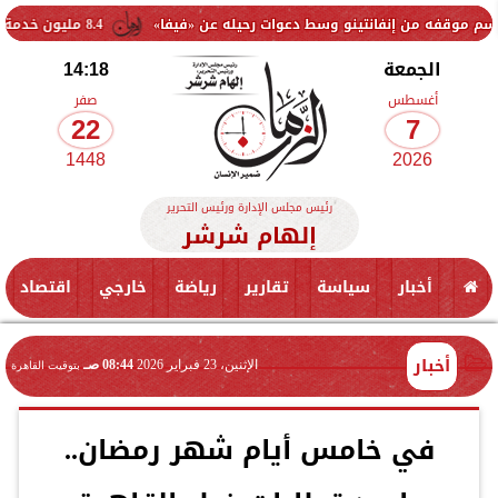
نفانتينو وسط دعوات رحيله عن «فيفا»
8.4 مليون خدمة طبية مجانية خلال عام.. الصحة تكشف حصاد القوافل العلاجية بالمحافظات
الجمعة
14:18
أغسطس
صفر
22
7
1448
2026
رئيس مجلس الإدارة ورئيس التحرير
إلهام شرشر
أخبار
سياسة
تقارير
رياضة
خارجي
اقتصاد
أخبار
الإثنين، 23 فبراير 2026
08:44 صـ
بتوقيت القاهرة
في خامس أيام شهر رمضان..