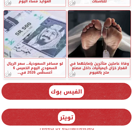
للناشئات
العوايد مساء اليوم
وفاة عاملين متأثرين بإصابتهما في
لو مسافر السعودية... سعر الريال
انفجار خزان كيميائيات داخل مصنع
السعودي اليوم الخميس 6
ملح بالفيوم
أغسطس 2026 في...
الفيس بوك
تويتر
Tweets by elzmannewseg