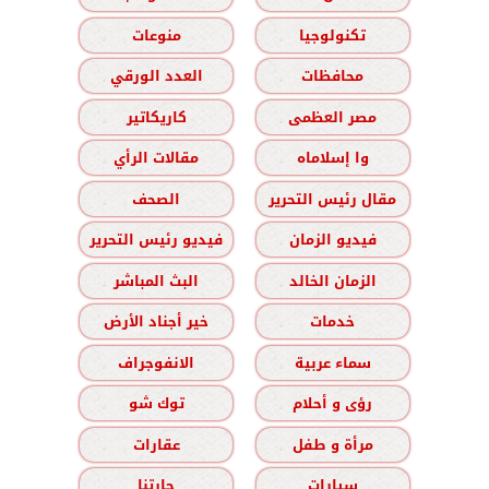
تكنولوجيا
منوعات
محافظات
العدد الورقي
مصر العظمى
كاريكاتير
وا إسلاماه
مقالات الرأي
مقال رئيس التحرير
الصحف
فيديو الزمان
فيديو رئيس التحرير
الزمان الخالد
البث المباشر
خدمات
خير أجناد الأرض
سماء عربية
الانفوجراف
رؤى و أحلام
توك شو
مرأة و طفل
عقارات
سيارات
حارتنا