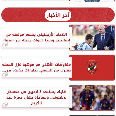
آخر الأخبار
الاتحاد الأرجنتيني يحسم موقفه من
إنفانتينو وسط دعوات رحيله عن «فيفا»
مفاوضات الأهلي مع موهبة غزل المحلة
تقترب من الحسم.. تطورات جديدة في...
فليك يستبعد 3 لاعبين من معسكر
برشلونة.. ومفاجأة بشأن حمزة عبد
الكريم