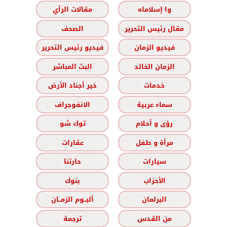
وا إسلاماه
مقالات الرأي
مقال رئيس التحرير
الصحف
فيديو الزمان
فيديو رئيس التحرير
الزمان الخالد
البث المباشر
خدمات
خير أجناد الأرض
سماء عربية
الانفوجراف
رؤى و أحلام
توك شو
مرأة و طفل
عقارات
سيارات
حارتنا
الأحزاب
بنوك
البرلمان
ألبــوم الزمــان
من القدس
ترجمة