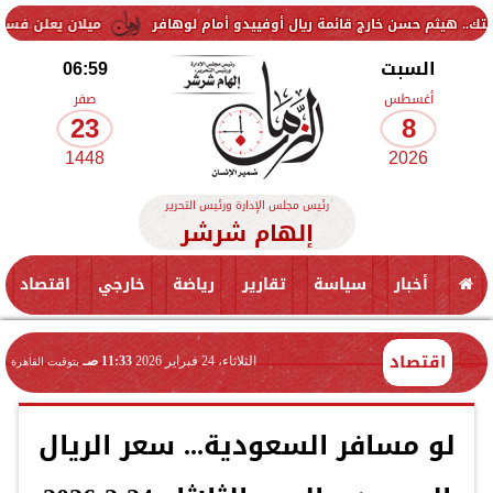
 خارج قائمة ريال أوفييدو أمام لوهافر
ميلان يعلن فسخ عقد إسماعيل بن
السبت
06:59
أغسطس
صفر
23
8
1448
2026
رئيس مجلس الإدارة ورئيس التحرير
إلهام شرشر
أخبار
سياسة
تقارير
رياضة
خارجي
اقتصاد
اقتصاد
الثلاثاء، 24 فبراير 2026
11:33 صـ
بتوقيت القاهرة
لو مسافر السعودية... سعر الريال