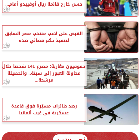
حسن خارج قائمة ريال أوفييدو أمام...
القبض على لاعب منتخب مصر السابق
لتنفيذ حكم قضائي ضده
حقوقيون مغاربة: مصرع 141 شخصا خلال
محاولة العبور إلى سبتة.. والحصيلة
مرشحة...
رصد طائرات مسيّرة فوق قاعدة
عسكرية في غرب ألمانيا