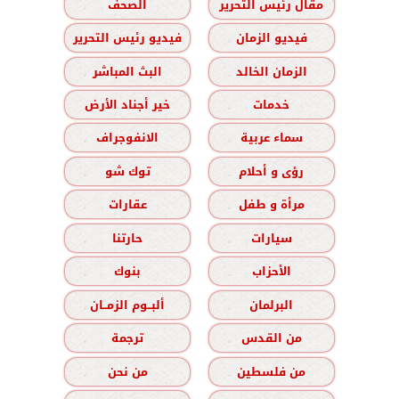
مقال رئيس التحرير
الصحف
فيديو الزمان
فيديو رئيس التحرير
الزمان الخالد
البث المباشر
خدمات
خير أجناد الأرض
سماء عربية
الانفوجراف
رؤى و أحلام
توك شو
مرأة و طفل
عقارات
سيارات
حارتنا
الأحزاب
بنوك
البرلمان
ألبــوم الزمــان
من القدس
ترجمة
من فلسطين
من نحن