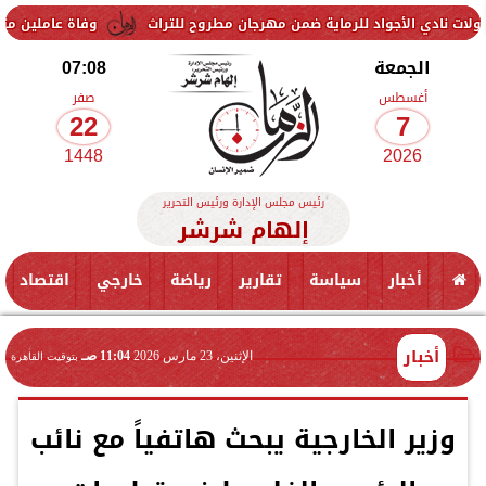
جواد للرماية ضمن مهرجان مطروح للتراث
وفاة عاملين متأثرين بإصابتهم
الجمعة
07:08
أغسطس
صفر
22
7
1448
2026
رئيس مجلس الإدارة ورئيس التحرير
إلهام شرشر
أخبار
سياسة
تقارير
رياضة
خارجي
اقتصاد
أخبار
الإثنين، 23 مارس 2026
11:04 صـ
بتوقيت القاهرة
وزير الخارجية يبحث هاتفياً مع نائب