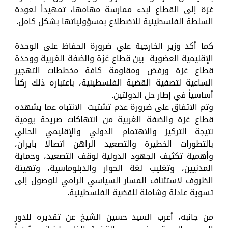
غزة إلى القطاع لبدء ممارسة مهامها، تمهيداً لعودة
السلطة الفلسطينية للاضطلاع بمسؤولياتها بشكل كامل.
كما أكد وزير الخارجية علي ضرورة الحفاظ على الوحدة
الإقليمية العضوية بين قطاع غزة والضفة الغربية ووحدة
قطاع غزة ورفض ومقاومة كافة مخططات التهجير
الساعية لتصفية القضية الفلسطينية، باعتباره ذلك ركناً
أساسياً في إطار حل الدولتين.
وتم الاتفاق على ضرورة عدم تشتيت الانتباه عما يشهده
قطاع غزة والضفة الغربية من انتهاكات صريحة يومية
نتيجة التركيز والاهتمام الدولي والإقليمي الحالي
بالتطورات الخطيرة والتصعيد الراهن اتصالا بايران،
وأهمية تكثيف الجهود الدولية لوقف التصعيد، وحماية
المدنيين، وتغليب لغة الحوار والدبلوماسية، وتهيئة
الظروف لاستئناف المسار السياسي الرامي للوصول إلى
تسوية عادلة وشاملة للقضية الفلسطينية.
من جانبه، أعرب السيد حسين الشيخ عن تقديره للدور