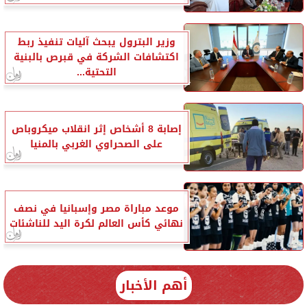
وزير البترول يبحث آليات تنفيذ ربط
اكتشافات الشركة في قبرص بالبنية
التحتية...
إصابة 8 أشخاص إثر انقلاب ميكروباص
على الصحراوي الغربي بالمنيا
موعد مباراة مصر وإسبانيا في نصف
نهائي كأس العالم لكرة اليد للناشئات
أهم الأخبار