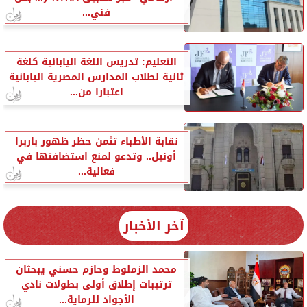
فني...
التعليم: تدريس اللغة اليابانية كلغة
ثانية لطلاب المدارس المصرية اليابانية
اعتبارا من...
نقابة الأطباء تثمن حظر ظهور باربرا
أونيل.. وتدعو لمنع استضافتها في
فعالية...
آخر الأخبار
محمد الزملوط وحازم حسني يبحثان
ترتيبات إطلاق أولى بطولات نادي
الأجواد للرماية...