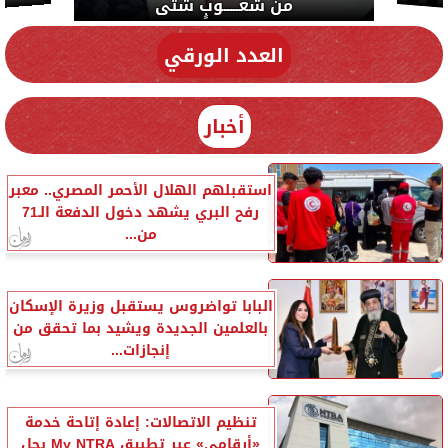
من شعـــــوبٍ شتى
العدد الورقي
أخبار
استقبلهم الهلال الأحمر المصري.. معبر
رفح البري يشهد دخول الدفعة الـ71
من...
البابا تواضروس يستقبل وزيرة الإسكان
بالعلمين الجديدة ويشيد بما تحقق من
إنجازات...
تنظيم الاتصالات: إعادة إتاحة خدمة
«أرقامي» عبر تطبيق My NTRA بحل