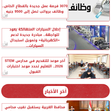
3070 فرصة عمل جديدة بالقطاع الخاص..
وظائف برواتب تصل إلى 9500 جنيه
إحلال السيارات المتهالكة يعود
للواجهة.. مبادرة جديدة لدعم
«الكهربائية» وتمويل استبدال
السيارات...
آخر موعد للتقديم في مدارس STEM
2026.. التعليم تحدد موعد اختبارات
القبول
آخر الأخبار
محافظ الغربية يستقبل نقيب محامي