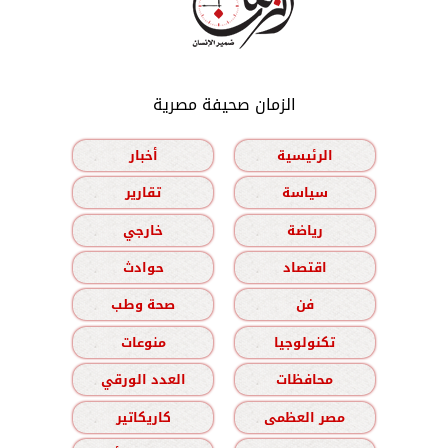
الزمان صحيفة مصرية
الرئيسية
أخبار
سياسة
تقارير
رياضة
خارجي
اقتصاد
حوادث
فن
صحة وطب
تكنولوجيا
منوعات
محافظات
العدد الورقي
مصر العظمى
كاريكاتير