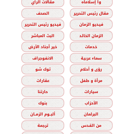
وا إسلاماه
مقالات الرأي
مقال رئيس التحرير
الصحف
فيديو الزمان
فيديو رئيس التحرير
الزمان الخالد
البث المباشر
خدمات
خير أجناد الأرض
سماء عربية
الانفوجراف
رؤى و أحلام
توك شو
مرأة و طفل
عقارات
سيارات
حارتنا
الأحزاب
بنوك
البرلمان
ألبــوم الزمــان
من القدس
ترجمة