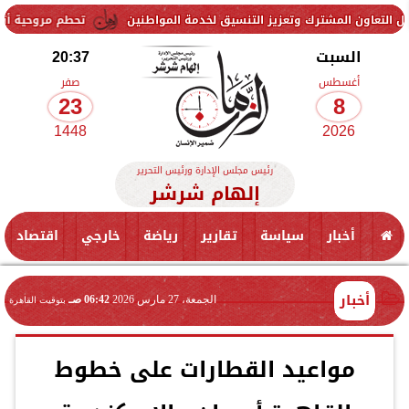
وتعزيز التنسيق لخدمة المواطنين
تحطم مروحية أثناء مكافحة حريق غاب
السبت
20:37
أغسطس
صفر
23
8
1448
2026
رئيس مجلس الإدارة ورئيس التحرير
إلهام شرشر
أخبار
سياسة
تقارير
رياضة
خارجي
اقتصاد
أخبار
الجمعة، 27 مارس 2026
06:42 صـ
بتوقيت القاهرة
مواعيد القطارات على خطوط