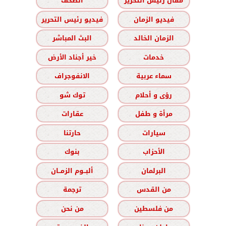
مقال رئيس التحرير
الصحف
فيديو الزمان
فيديو رئيس التحرير
الزمان الخالد
البث المباشر
خدمات
خير أجناد الأرض
سماء عربية
الانفوجراف
رؤى و أحلام
توك شو
مرأة و طفل
عقارات
سيارات
حارتنا
الأحزاب
بنوك
البرلمان
ألبــوم الزمــان
من القدس
ترجمة
من فلسطين
من نحن