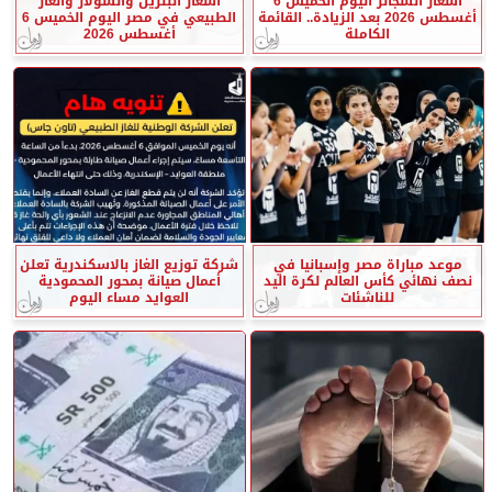
أسعار السجائر اليوم الخميس 6
أسعار البنزين والسولار والغاز
أغسطس 2026 بعد الزيادة.. القائمة
الطبيعي في مصر اليوم الخميس 6
الكاملة
أغسطس 2026
موعد مباراة مصر وإسبانيا في
شركة توزيع الغاز بالاسكندرية تعلن
نصف نهائي كأس العالم لكرة اليد
أعمال صيانة بمحور المحمودية
للناشئات
العوايد مساء اليوم