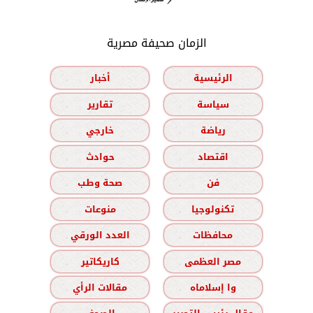
الزمان صحيفة مصرية
الرئيسية
أخبار
سياسة
تقارير
رياضة
خارجي
اقتصاد
حوادث
فن
صحة وطب
تكنولوجيا
منوعات
محافظات
العدد الورقي
مصر العظمى
كاريكاتير
وا إسلاماه
مقالات الرأي