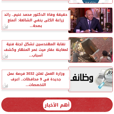
حقيقة وفاة الدكتور محمد غنيم.. رائد
زراعة الكلى ينفي الشائعة: أتمتع
بصحة...
نقابة المهندسين تشكل لجنة فنية
لمعاينة عقار ميت غمر المنهار وكشف
أسباب...
وزارة العمل تعلن 3032 فرصة عمل
جديدة في 9 محافظات.. اعرف
التخصصات...
أهم الأخبار