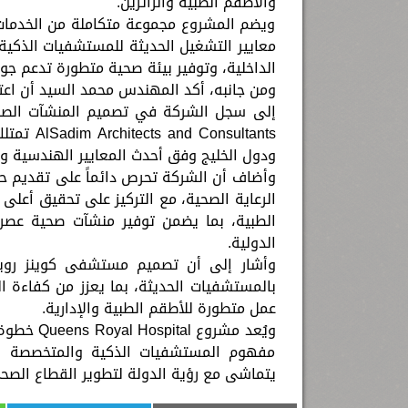
والأطقم الطبية والزائرين.
ويضم المشروع مجموعة متكاملة من الخدمات
معايير التشغيل الحديثة للمستشفيات الذكية
الداخلية، وتوفير بيئة صحية متطورة تدعم جود
إلى سجل الشركة في تصميم المنشآت الصحي
sultants
ودول الخليج وفق أحدث المعايير الهندسية وا
وأضاف أن الشركة تحرص دائماً على تقديم حل
الرعاية الصحية، مع التركيز على تحقيق أعل
الطبية، بما يضمن توفير منشآت صحية عصر
الدولية.
وأشار إلى أن تصميم مستشفى كوينز رويال
بالمستشفيات الحديثة، بما يعزز من كفاءة 
عمل متطورة للأطقم الطبية والإدارية.
ويُعد مشر
مفهوم المستشفيات الذكية والمتخصصة الت
يتماشى مع رؤية الدولة لتطوير القطاع الصح