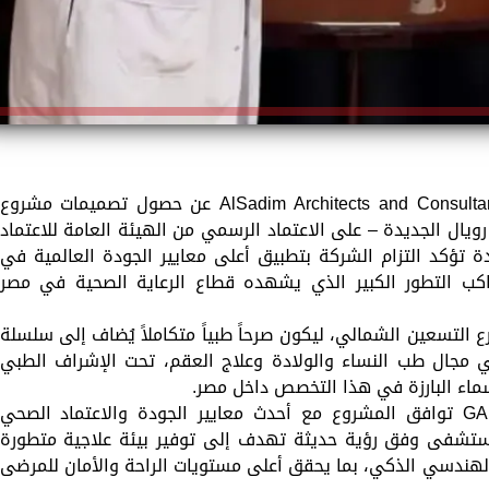
أعلنت السديم معماريون واستشاريون – AlSadim Architects and Consultants عن حصول تصميمات مشروع
 مستشفى كوينز رويال الجديدة – على الاعتماد الرسمي من الهيئة العامة للاعتماد
G)، في خطوة جديدة تؤكد التزام الشركة بتطبيق أعلى معايير الجودة العالمية في
كب التطور الكبير الذي يشهده قطاع الرعاية الصحية في مصر
التسعين الشمالي، ليكون صرحاً طبياً متكاملاً يُضاف إلى سلسلة
 مجال طب النساء والولادة وعلاج العقم، تحت الإشراف الطبي
سماء البارزة في هذا التخصص داخل مصر.
ويعكس اعتماد التصميمات من هيئة GAHAR توافق المشروع مع أحدث معايير الجودة والاعتماد الصحي
لمستشفى وفق رؤية حديثة تهدف إلى توفير بيئة علاجية متطورة
 الهندسي الذكي، بما يحقق أعلى مستويات الراحة والأمان للمرضى