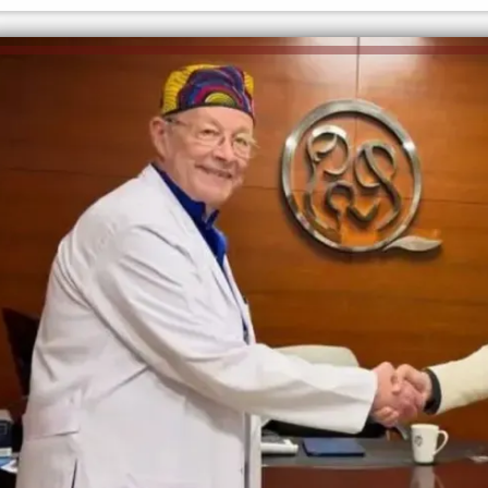
الكاتبة إلهام شرشر تهنئ الرئيس
السيسي بعيد ميلاده وتُشيد بجهوده
إلهام شرشر تكتب: دي مبقتش كورة..
في بناء الدولة
دي سياسة