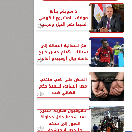
د.سويلم يتابع
موقف..المشروع القومي
لضبط نهر النيل وفرعيه
مع احتمالية انتقاله إلى
سيلتك.. هيثم حسن خارج
قائمة ريال أوفييدو أمام...
القبض على لاعب منتخب
مصر السابق لتنفيذ حكم
قضائي ضده
حقوقيون مغاربة: مصرع
141 شخصا خلال محاولة
العبور إلى سبتة..
والحصيلة مرشحة...