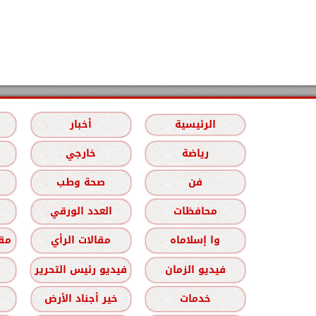
الرئيسية
أخبار
رياضة
خارجي
فن
صحة وطب
محافظات
العدد الورقي
وا إسلاماه
مقالات الرأي
مقا
فيديو الزمان
فيديو رئيس التحرير
خدمات
خير أجناد الأرض