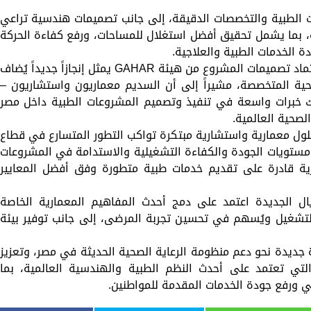
 الطبية والتخصصات الدقيقة، إلى جانب تصميمات هندسية تراعي
، بما يشمل تحقيق أفضل استغلال للمساحات، ورفع كفاءة الحركة
ة الخدمات الطبية والعلاجية.
ومن جانبه، أكد المهندس محمد السيد أن اعتماد تصميمات المشروع من هيئة GAHAR يمثل إنجازاً جديداً يُضاف
ة المتخصصة، مشيراً إلى أن السديم معماريون واستشاريون –
AlSadim Architects and Con تمتلك خبرات واسعة في تنفيذ وتصميم المشروعات الطبية داخل مصر
لصحية العالمية.
ول معمارية واستشارية مبتكرة تواكب التطور المتسارع في قطاع
ى مستويات الجودة والكفاءة التشغيلية والاستدامة في المشروعات
ية قادرة على تقديم خدمات طبية متطورة وفق أفضل المعايير
 الجديدة اعتمد على دمج أحدث المفاهيم المعمارية الخاصة
التشغيل ويُسهم في تحسين تجربة المرضى، إلى جانب توفير بيئة
وع Queens Royal Hospital خطوة جديدة نحو دعم منظومة الرعاية الصحية الحديثة في مصر، وتعزيز
ي تعتمد على أحدث النظم الطبية والهندسية العالمية، بما
ي ورفع جودة الخدمات المقدمة للمواطنين.