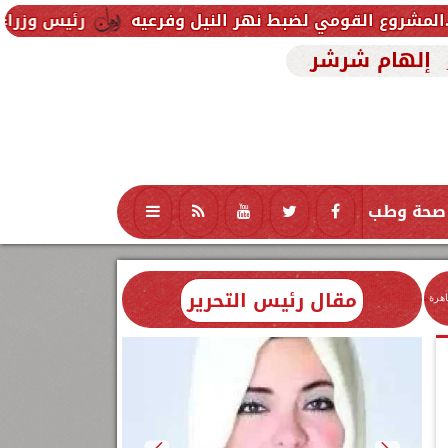
 لضبط نهر النيل وفرعيه
رئيس وزراء العراق يتلقى دع
إلهام شرشر
صحة وطب
تكنولوجيا
منوعات
محافظات
مقال رئيس التحرير
اهرة