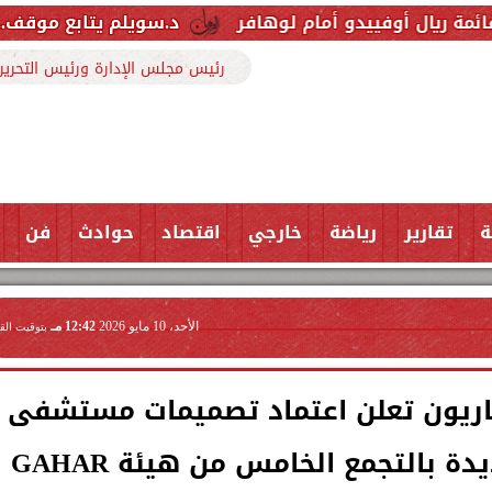
و أمام لوهافر
د.سويلم يتابع موقف..المشروع القومي
رئيس مجلس الإدارة ورئيس التحرير
ة
تقارير
رياضة
خارجي
اقتصاد
حوادث
فن
الأحد، 10 مايو 2026
12:42 مـ
بتوقيت الق
ريون تعلن اعتماد تصميمات مستشفى