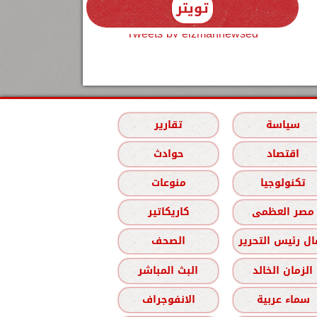
تويتر
Tweets by elzmannewseg
سياسة
تقارير
اقتصاد
حوادث
تكنولوجيا
منوعات
مصر العظمى
كاريكاتير
ل رئيس التحرير
الصحف
الزمان الخالد
البث المباشر
سماء عربية
الانفوجراف