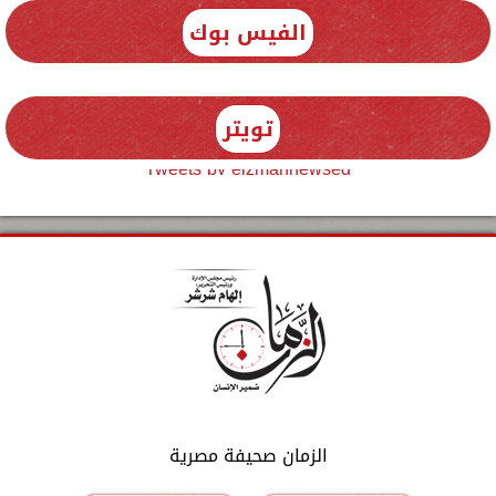
الفيس بوك
تويتر
Tweets by elzmannewseg
الزمان صحيفة مصرية