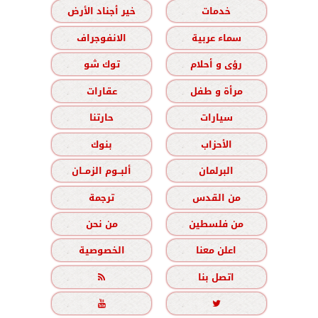
خدمات
خير أجناد الأرض
سماء عربية
الانفوجراف
رؤى و أحلام
توك شو
مرأة و طفل
عقارات
سيارات
حارتنا
الأحزاب
بنوك
البرلمان
ألبــوم الزمــان
من القدس
ترجمة
من فلسطين
من نحن
اعلن معنا
الخصوصية
اتصل بنا


