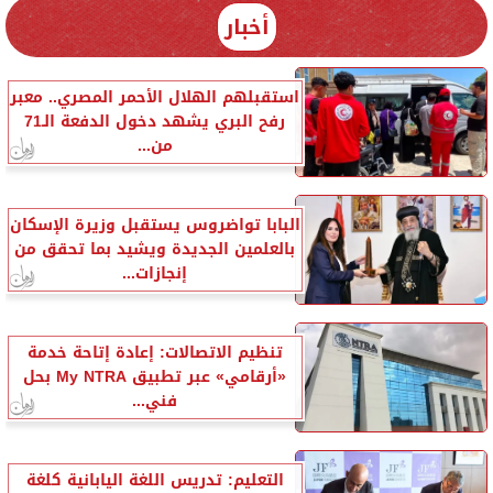
أخبار
استقبلهم الهلال الأحمر المصري.. معبر
رفح البري يشهد دخول الدفعة الـ71
من...
البابا تواضروس يستقبل وزيرة الإسكان
بالعلمين الجديدة ويشيد بما تحقق من
إنجازات...
تنظيم الاتصالات: إعادة إتاحة خدمة
«أرقامي» عبر تطبيق My NTRA بحل
فني...
التعليم: تدريس اللغة اليابانية كلغة