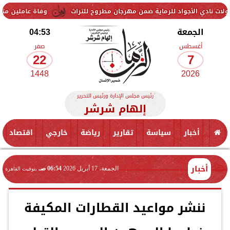
 للرماية ضمن مهرجان مطروح للتراث
وفاة عاملين متأثرين بإصابتهما في 
الجمعة
04:53
أغسطس
صفر
22
7
1448
2026
رئيس مجلس الإدارة ورئيس التحرير
إلهام شرشر
أخبار
سياسة
تقارير
رياضة
خارجي
اقتصاد
أخبار
الجمعة، 17 أبريل 2026
06:54 صـ
بتوقيت القاهرة
ننشر مواعيد القطارات المكيفة