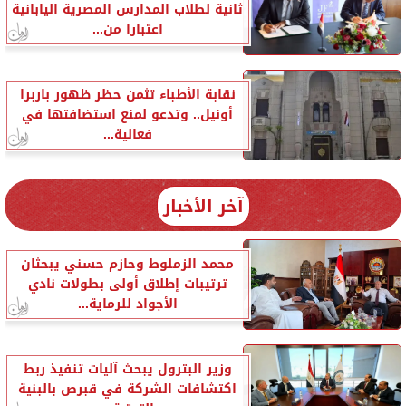
ثانية لطلاب المدارس المصرية اليابانية
اعتبارا من...
نقابة الأطباء تثمن حظر ظهور باربرا
أونيل.. وتدعو لمنع استضافتها في
فعالية...
آخر الأخبار
محمد الزملوط وحازم حسني يبحثان
ترتيبات إطلاق أولى بطولات نادي
الأجواد للرماية...
وزير البترول يبحث آليات تنفيذ ربط
اكتشافات الشركة في قبرص بالبنية