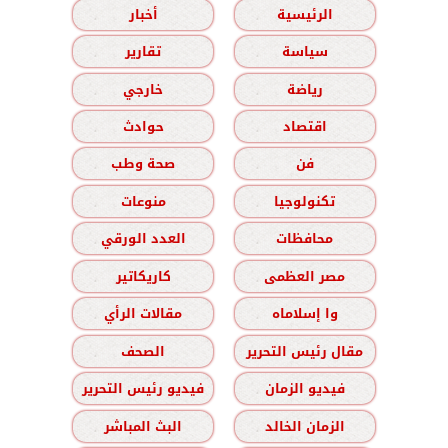
الرئيسية
أخبار
سياسة
تقارير
رياضة
خارجي
اقتصاد
حوادث
فن
صحة وطب
تكنولوجيا
منوعات
محافظات
العدد الورقي
مصر العظمى
كاريكاتير
وا إسلاماه
مقالات الرأي
مقال رئيس التحرير
الصحف
فيديو الزمان
فيديو رئيس التحرير
الزمان الخالد
البث المباشر