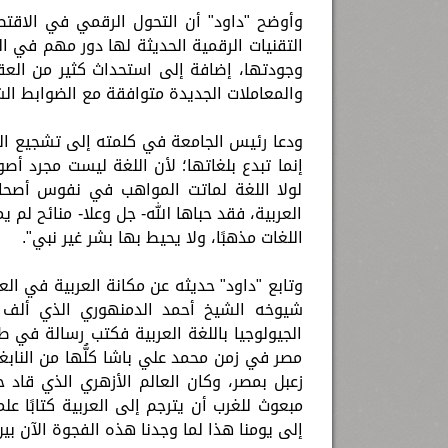
وأوضح "داود" أن التحول الرقمي في الاقتصا
التقنيات الرقمية الحديثة لها دور مهم في ا
وجودتها، إضافة إلى استحداث كثير من العقو
والمعاملات الجديدة متوافقة مع الضوابط الش
ودعا رئيس الجامعة في كلمته إلى تشجيع النشر 
إنما تبدع بلغاتها؛ لأن اللغة ليست مجرد أصو
لولا اللغة لماتت المواهب في نفوس أصحابها
العربية، فقد حباها الله- جل وعلا- منائح لم
اللغات مذهبًا، ولا يحيط بها بشر غير نبي".
وتابع "داود" حديثه عن مكانة العربية في الع
شيوخه الشيخ أحمد الدمنهوري الذي ألف 
الجيولوجيا باللغة العربية فكتب رسالة في 
مصر في زمن محمد علي باشا كلُّها من الناب
زعبل بمصر، وكان العالم الأزهري الذي قاد ح
مبعوث للغرب أن يترجم إلى العربية كتابًا ع
إلى يومنا هذا لما وجدنا هذه الفجوة الآن بي