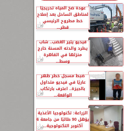
عودة ضخ المياه تدريجيًا
لمناطق الساحل بعد إصلاح
خط مطروح الرئيسي
قطر...
فيديو يثير الغضب.. شاب
يطرد والدته المسنة خارج
منزلها في القاهرة
وسط...
ضبط مسجل خطر ظهر
عاريًا في فيديو متداول
بالجيزة.. اعترف بارتكاب
الواقعة...
الزراعة: تكنولوجيا الأغذية
يؤهل 90 طالبًا من جامعة 6
أكتوبر التكنولوجية...