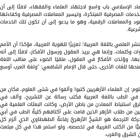
د الإسلامي باب واسع لاجتهاد العلماء والفقهاء، لافتًا إلى أن
لخدمات المصرفية المبتكرة، وتيسير المعاملات المصرفية وكفاءتها
د والمعاملات الرقمية، وهو ما يدعو إلى أن تكون تلك الخدمات
رعية.
العلمي باللغة العربية؛ تعزيزًا للهوية العربية، مؤكدًا أن الأمم
ات وكلمات، وإنما هي بريد العقول ورسول الأفكار، لافتًا إلى أنه
، ووُئدَتِ الأفكارُ في العقول، ملقيًا الضوء على مناقب اللغة
 يمنحها للغات الأخرى، حتى قال الإمام الشافعي: "ولغة العرب أوسع
لوم: إن العلماء الأزهريين كتبوا وألفوا في شتى العلوم، فكان من
في الطب باللغة العربية فكتب رسالة عن التشريح، وألف في
طرق استنباط المعادن من باطن الأرض، وكانت البعثات العلمية في
غين من طلاب الأزهر الذين قامت على أكتافهم كليةُ الطب في أبي
ركة الترجمة هو الشيخُ الأزهريُّ رفاعةُ الطهطاوي الذي ألزم كل
لميًّا من الكتب الغربية في تخصصه، ولو استمر هذا في كل مبتعث
ن الشرق والغرب.