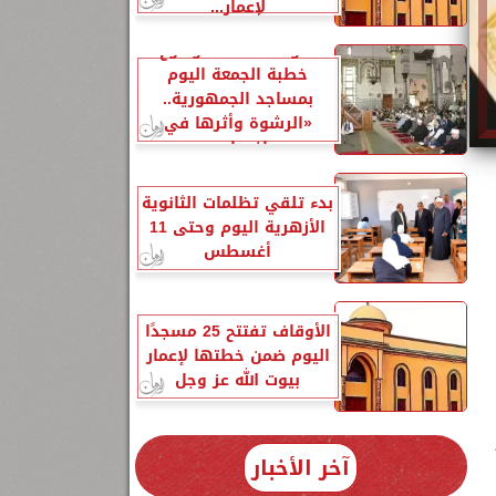
لإعمار...
الأوقاف تحدد موضوع
خطبة الجمعة اليوم
بمساجد الجمهورية..
«الرشوة وأثرها في
إفساد...
بدء تلقي تظلمات الثانوية
الأزهرية اليوم وحتى 11
أغسطس
الأوقاف تفتتح 25 مسجدًا
اليوم ضمن خطتها لإعمار
بيوت الله عز وجل
آخر الأخبار