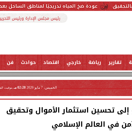
عودة ضخ المياه تدريجيًا لمناطق الساحل بعد إصلاح خط مطروح 
رئيس مجلس الإدارة ورئيس التحرير
ة
تقارير
رياضة
خارجي
اقتصاد
حوادث
فن
الخميس، 7 مايو 2026
02:28 مـ
بتوقيت الق
 إلى تحسين استثمار الأموال وتحقيق
آمن في العالم الإسلامي