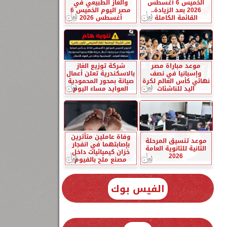
الخميس 6 أغسطس
والغاز الطبيعي في
2026 بعد الزيادة..
مصر اليوم الخميس 6
القائمة الكاملة
أغسطس 2026
موعد مباراة مصر
شركة توزيع الغاز
وإسبانيا في نصف
بالاسكندرية تعلن أعمال
نهائي كأس العالم لكرة
صيانة بمحور المحمودية
اليد للناشئات
العوايد مساء اليوم
وفاة عاملين متأثرين
موعد تنسيق المرحلة
بإصابتهما في انفجار
الثانية للثانوية العامة
خزان كيميائيات داخل
2026
مصنع ملح بالفيوم
الفيس بوك