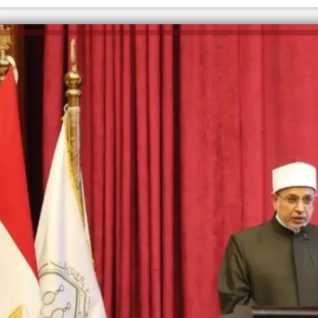
الكاتبة إلهام شرشر تهنئ الرئيس
السيسي بعيد ميلاده وتُشيد بجهوده
إلهام شرشر تكتب: دي مبقتش كورة..
في بناء الدولة
دي سياسة