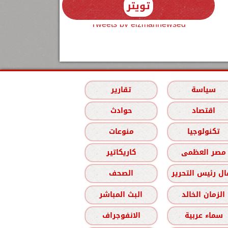
تويتر
Tweets by elzmannewseg
سياسة
تقارير
اقتصاد
حوادث
تكنولوجيا
منوعات
مصر العظمى
كاريكاتير
ل رئيس التحرير
الصحف
الزمان الخالد
البث المباشر
سماء عربية
الانفوجراف