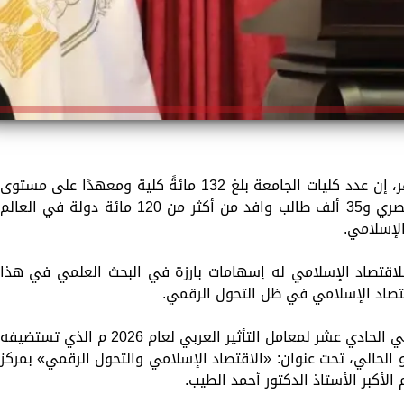
قال الدكتور سلامة داوود رئيس جامعة الأزهر، إن عدد كليات الجامعة بلغ 132 مائةً كلية ومعهدًا على مستوى
مصر، ويدرس فيها نحوُ نصف مليون طالب مصري و35 ألف طالب وافد من أكثر من 120 مائة دولة في العالم
الإسلامي.
 للاقتصاد الإسلامي له إسهامات بارزة في البحث العلمي في هذا
تصاد الإسلامي في ظل التحول الرقمي.
جاء ذلك خلال كلمته في افتتاح المؤتمر الدولي الحادي عشر لمعامل التأثير العربي لعام 2026 م الذي تستضيفه
ر في الفترة من 7 إلى 9 من مايو الحالي، تحت عنوان: «الاقتصاد الإسلامي والتحول الرقمي» بمركز
 الأكبر الأستاذ الدكتور أحمد الطيب.