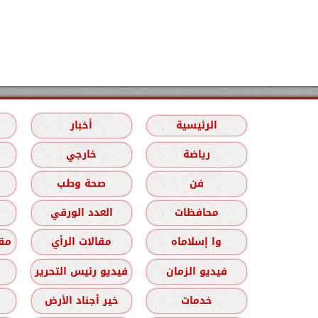
الرئيسية
أخبار
رياضة
خارجي
فن
صحة وطب
محافظات
العدد الورقي
وا إسلاماه
مقالات الرأي
مقا
فيديو الزمان
فيديو رئيس التحرير
خدمات
خير أجناد الأرض