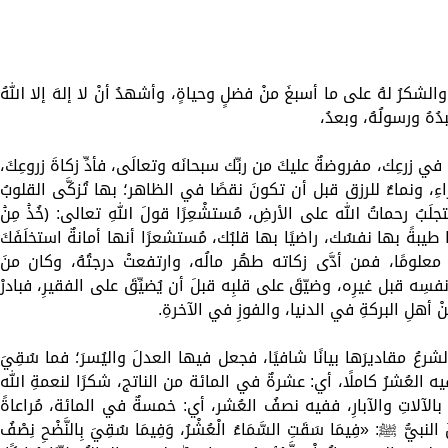
الشكرُ لهُ على ما أسبغَ منْ فضلٍ وحياةٍ، وأشهدُ أنْ لا إلهَ إلا اللهُ
ُهُ ورسولُهُ، وبعدُ،
ٌ في زرعِك، مفروضةٌ عليكَ من ربِّك سبحانَه وتعالَى، فأدِّ زكاةَ زروعِكَ،
اءِ، ونماءٌ للرزق قبل أن تكونَ نقصًا في الظاهر؛ بها تُزكَّى القلوبُ
لَبُ رحماتُ الله على الأرضِ، مُستشْعِرًا قولَ اللهِ تعالى: ﴿خُذۡ مِنۡ
َا﴾، أدِّها طيبةً بها نفسُك، راضيًا بها قلبُك، مُستشعرًا أنها أمانةٌ استخلَفَكَ
معلومًا، فمن أدَّى زكاته طهُر مالُه، وارتفعتْ درجتُهُ، وكان منَ
سِه قبل غيرِه، وضيّقَ على قلبِه قبلَ أن يُضيِّقَ على الفقيرِ، فبادرْ
نْ أهلِ البركةِ في الدنيا، والفوزِ في الآخرةِ.
َن الشرعُ مقاديرَها بيانًا شافيًا، فجعل فيها العدلَ واليُسرَ؛ فما سُقِيَ
ففيه العُشرُ كاملًا، أي: عشرةٌ في المائة من الناتج، شكرًا لنعمةِ الله
الآلاتِ والآبارِ، ففيه نصفُ العُشر، أي: خمسةٌ في المائة، مُراعاةً
يُّ ﷺ: «فِيمَا سَقَتِ السَّمَاءُ الْعُشْرُ، وَفِيمَا سُقِيَ بِالنَّضْحِ نِصْفُ