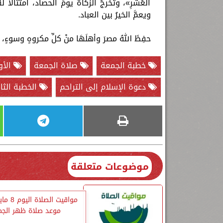
الْعُشْرِ»، وتُخرجُ الزكاةُ يومَ الحصاد، امتثالًا لقوله
ويعمَّ الخيرُ بين العباد.
حفِظَ اللهُ مصرَ وأهلَهَا منْ كلِّ مكروهٍ وسوءٍ، 
خطبة الجمعة
صلاة الجمعة
الأو
دعوة الإسلام إلى التراحم
الخطبة الثان
موضوعات متعلقة
موعد صلاة ظهر الجم