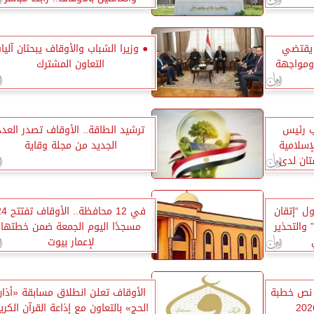
 يقتضي
● وزيرا الشباب والأوقاف يبحثان آليا
 ومواجهة
التعاون المشترك
ب رئيس
ترشيد الطاقة.. الأوقاف تصدر العدد
لإسلامية
الجديد من مجلة وقاية
تان لدى
ل “إتقان
في 12 محافظة.. الأو
والتحذير
مسجدًا اليوم الجمعة ضمن خطتها
لإعمار بيوت
ر نص خطبة
الأوقاف تعلن انطلاق مسابقة «أذان
الحج» بالتعاون مع إذاعة القرآن الكري