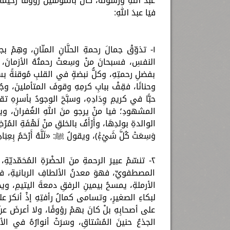
عبدُ اللهِ ورسولُهُ، كانَ بالمؤمنينَ رؤوفًا رحيمًا، 
فيَا عبدَ اللهِ:
١- تذوّقْ جمالَ رحمةِ الحنَّانِ المنّانِ، وهِم
النفسِ، فسبحانَ منْ وسِعتْ رحمتُهُ الأزمانَ، و
بفضلِ رحمتِهِ، وكلُّ نبضةٍ في القلبِ مُوقنةً بسابغِ
وحنانًا، فقِفْ ببابِ كرمِهِ وقوفَ المتأملينَ، وجُل
حبًّا في كريمِ وِدَادِهِ، وسبَّحَ الوجودُ بأسرِهِ تقد
المشهودِ؛ فيا منْ يرجو منَ اللهِ الغُفرانَ، ويا م
الوالدةِ بولدِهَا، وأَرْأَفُ بالخلقِ منْ لَهْفَةِ المُرْ
وَسِعَتۡ كُلَّ شَيۡءٖۚ﴾، ويقولُ ﷺ: «لَلَّهُ أَرْحَمُ بِعِبَادِ
٢- تنسّمْ عبيرَ الرحمةِ منَ الحضْرَةِ المُحَمّديّةِ
المصطفويِّ، فهوَ معدنُ الألطافِ الربانيةِ، فقدْ 
الأرملةِ، يمسحُ بيمينِ الرفقِ دمعةَ اليتيمِ، ويج
لبكاءِ الصغيرِ، وتسامى كمالُ رأفتِهِ إذْ أنكرَ عل
على أصحابِهِ بلْ كانَ بهمْ رؤوفًا، ولا أعرضَ عنْ
الجذعُ حنينَ المُشتاقِ، وسَرَتْ أنوارُهُ في الأ