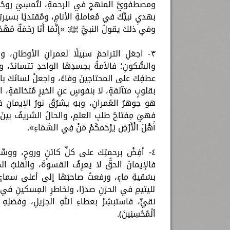
ومصطفويَّ المنهجِ في الرحمةِ، لتُمسِيَ روحُكَ
بهديِ نبيِّكَ في مُعاملةِ الأنامِ، ومُقتديًا بسير
وفي ذلكَ يقولُ النبيُّ ﷺ: «إِنَّمَا أَنَا رَحْمَةٌ مُهْدَ
٣- اجعَلِ التراحمَ سبيلًا لعمرانِ الأوطانِ، 
والسُّكونِ؛ فالأمةُ بجسدِهَا الواحدِ تتساندُ، وب
عطفِكَ على المحتاجينَ وفاءً، واجعلْ لسانَكَ بالقول
بقلوبٍ متآلفةٍ، لا بنفوسٍ عنِ الخيرِ مُتخالفةٍ، ارحمْ
هو جوهرُ العُمرانِ، وبهِ يشرُقُ نورُ الإيمانِ 
فهيَ مِفتاحُ طلبِ العلمِ، والحالُ الشريفُ بينَ التلم
أَهْلَ الْأَرْضِ يَرْحَمكُمْ مَنْ فِي السَّمَاءِ».
٤- أفِضْ برحمتِك على كلِّ كائنٍ وروحٍ، ووسِّعْ 
فالإيمانُ الحقُّ لا يعرِفُ القسوةَ، والقلبُ الم
بسُقيةِ ماءٍ، ورفعتْ صاحبَهَا إلى أعلى سماءٍ؛ 
لليتيمِ في الحزنِ صدرًا، ولخاطرِ المِسكينِ في الك
نقيٍّ، فاستبشِرْ بعطاءِ اللهِ الجزيلِ، وفضلِهِ الو
ٱلۡمُحۡسِنِينَ﴾.