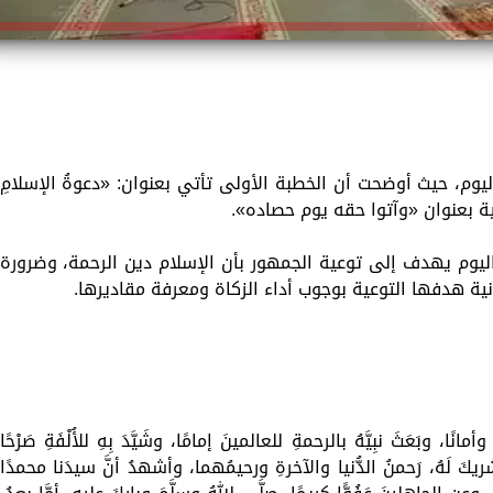
وم، حيث أوضحت أن الخطبة الأولى تأتي بعنوان: «دعوةُ الإسلامِ
ية بعنوان «وآتوا حقه يوم حصاده».
وم يهدف إلى توعية الجمهور بأن الإسلام دين الرحمة، وضرورة
لثانية هدفها التوعية بوجوب أداء الزكاة ومعرفة مقاديرها.
نًا، وبَعَثَ نبِيَّهُ بالرحمةِ للعالمينَ إمامًا، وشَيَّدَ بِهِ للأُلْفَةِ صَرْحًا
يكَ لَهُ، رَحمنُ الدُّنيا والآخرةِ ورحيمُهما، وأشهدُ أنَّ سيدَنا محمدًا