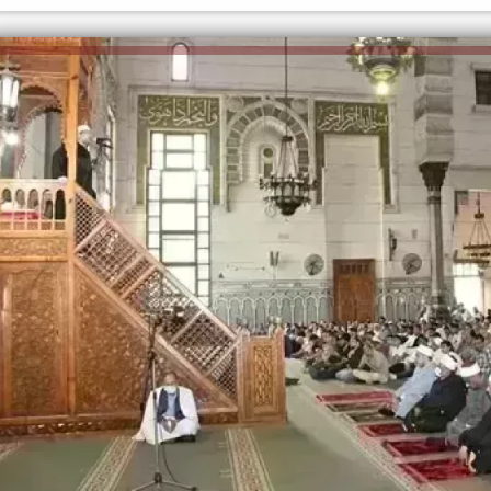
الكاتبة إلهام شرشر تهنئ الرئيس
رسالتى لآخر الزمان «محطة الضبعة
السيسي بعيد ميلاده وتُشيد بجهوده
النووية»... من الحلم إلى التنفيذ
في بناء الدولة