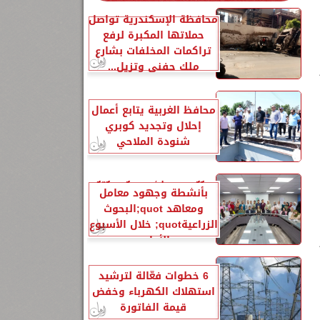
محافظة الإسكندرية تواصل
حملاتها المكبرة لرفع
تراكمات المخلفات بشارع
ملك حفني وتزيل...
محافظ الغربية يتابع أعمال
إحلال وتجديد كوبري
شنودة الملاحي
الزراعةquot; تنشر تقريرًا
بأنشطة وجهود معامل
ومعاهد quot;البحوث
الزراعيةquot; خلال الأسبوع
الأول...
6 خطوات فعّالة لترشيد
استهلاك الكهرباء وخفض
قيمة الفاتورة