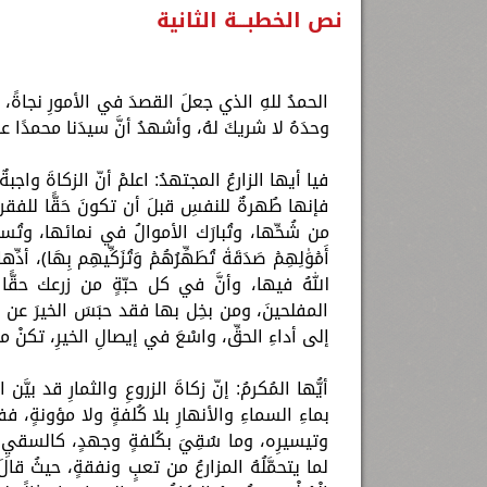
نص الخطبـــة الثانية
الحمدُ للهِ الذي جعلَ القصدَ في الأمورِ نجاةً، و
وحدَهُ لا شريكَ لهُ، وأشهدُ أنَّ سيدَنا محمدًا عبد
فيا أيها الزارعُ المجتهدُ: اعلمْ أنّ الزكاةَ واجبة
فإنها طُهرةٌ للنفسِ قبلَ أن تكونَ حَقًّا للفقر
من شُحِّها، وتُبارَك الأموالُ في نمائها، وتُستج
أَمۡوَٰلِهِمۡ صَدَقَةٗ تُطَهِّرُهُمۡ وَتُزَكِّيهِم بِه
اللهُ فيها، وأنَّ في كل حبّةٍ من زرعك حقًّا 
المفلحينَ، ومن بخِل بها فقد حبَسَ الخيرَ عن نف
إلى أداءِ الحقِّ، واسْعَ في إيصالِ الخيرِ، تكنْ م
أيُّها المُكرمُ: إنّ زكاةَ الزروعِ والثمارِ قد بيّ
بماءِ السماءِ والأنهارِ بلا كُلفةٍ ولا مؤونةٍ، 
وتيسيرِه، وما سُقِيَ بكُلفةٍ وجهدٍ، كالسقيِ ب
لما يتحمَّلُهُ المزارعُ من تعبٍ ونفقةٍ، حيثُ قالَ النب