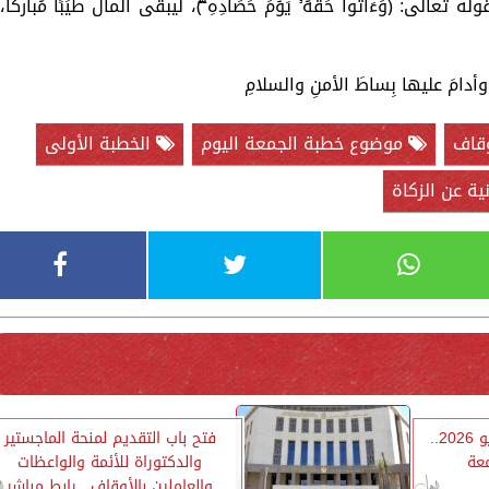
 تعالى: ﴿وَءَاتُواْ حَقَّهُۥ يَوۡمَ حَصَادِهِۦۖ﴾، ليبقى المالُ طيِّبًا مُباركًا،
وأدامَ عليها بِساطَ الأمنِ والسلامِ
قاف
موضوع خطبة الجمعة اليوم
الخطبة الأولى
ية عن الزكاة
مواقيت الصلاة اليوم 8 مايو 2026..
فتح باب التقديم لمنحة الماجستير
عة
والدكتوراة للأئمة والواعظات
والعاملين بالأوقاف.. رابط مباشر