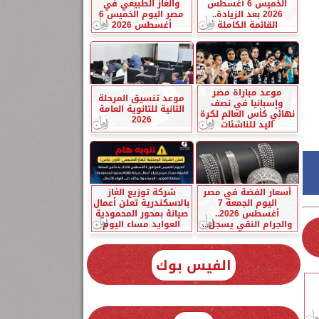
الخميس 6 أغسطس
والغاز الطبيعي في
2026 بعد الزيادة..
مصر اليوم الخميس 6
القائمة الكاملة
أغسطس 2026
موعد مباراة مصر
موعد تنسيق المرحلة
وإسبانيا في نصف
الثانية للثانوية العامة
نهائي كأس العالم لكرة
2026
اليد للناشئات
أسعار الفضة في مصر
شركة توزيع الغاز
اليوم الجمعة 7
بالاسكندرية تعلن أعمال
أغسطس 2026..
صيانة بمحور المحمودية
والجرام النقي يسجل...
العوايد مساء اليوم
الفيس بوك