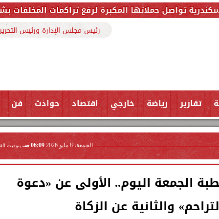
كبرة لرفع تراكمات المخلفات بشارع ملك حفني وتزيل 150 طنًا من المخلفا
رئيس مجلس الإدارة ورئيس التحرير
ة
تقارير
رياضة
خارجي
اقتصاد
حوادث
فن
الجمعة، 8 مايو 2026
06:09 صـ
بتوقيت الق
ة الجمعة اليوم.. الأولى عن «دعوة
تراحم» والثانية عن الزكاة