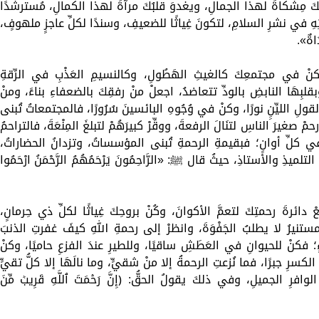
 مِشكاةً لهذا الجمالِ، ويغدوَ قلبُكَ مرآةً لهذا الكمالِ، مُسترشدًا
تِهِ في نشرِ السلامِ، لتكونَ غِياثًا للضعيفِ، وسندًا لكلِّ عاجزٍ ملهوفٍ،
اةٌ».
وكنْ في مجتمعِكَ كالغيثِ الهَطُولِ، وكالنسيمِ العَذْبِ في الرِّقةِ
قلبِهَا النابضِ بالودِّ تتعاضدُ، اجعلْ منْ رفقِكَ بالضعفاءِ بناءً، ومنْ
ِ الليِّنِِ نورًا، وكنْ في وُجُوهِ البائسينَ سُرُورًا، فالمجتمعاتُ تُبنى
 صغيرَ الناسِ لتنَالَ الرفعةَ، ووقِّرْ كبيرَهُمْ لتبلغَ المِنْعَةَ، فالتراحمُ
في كلِّ أوانٍ؛ فبقيمةِ الرحمةِ تُبنى المؤسساتُ، وتزدانُ الحضاراتُ،
يذِ والأستاذِ، حيثُ قال ﷺ: «الرَّاحِمُونَ يَرْحَمُهُمُ الرَّحْمَنُ ارْحَمُوا
دائرةَ رحمتِكَ لتعمَّ الأكوانَ، وكُنْ بروحِكَ غِياثًا لكلِّ ذي حِرمانٍ،
ستنيرُ لا يطلبُ الجَفْوَةَ، وانظرْ إلى رحمةِ اللهِ كيفَ غفرتِ الذنبَ
فكنْ للحيوانِ في العَطَشِ ساقيًا، وللطيرِ عندَ الفزعِ حاميًا، وكنْ
سرِ جبرًا، فما نُزعتِ الرحمةُ إلا منْ شقيٍّ، وما نالَهَا إلا كلُّ تقيٍّ
افرِ الجميلِ، وفي ذلكَ يقولُ الحقُّ: ﴿إِنَّ رَحۡمَتَ ٱللَّهِ قَرِيبٞ مِّنَ