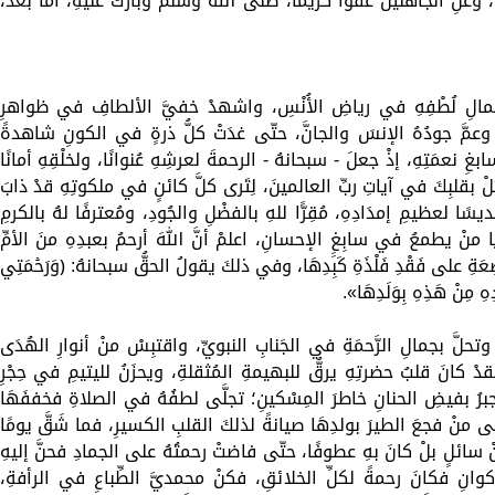
وعنِ الجاهلينَ عَفُوًّا كريمًا، صلَّى اللهُ وسلَّمَ وباركَ عليهِ، أمَّا بعدُ،
ْ بجمالِ لُطْفِهِ في رياضِ الأُنْسِ، واشهدْ خفيَّ الألطافِ في ظواهرِ
عمَّ جودُهُ الإنسَ والجانَّ، حتّى غدَتْ كلُّ ذرةٍ في الكونِ شاهدةً
 نعمَتِهِ، إذْ جعلَ - سبحانهُ - الرحمةَ لعرشِهِ عُنوانًا، ولخلْقِهِ أمانًا
ْ بقلبِكَ في آياتِ ربِّ العالمينَ، لِتَرى كلَّ كائنٍ في ملكوتِهِ قدْ ذابَ
يسًا لعظيمِ إمدَادِهِ، مُقِرًّا للهِ بالفضْلِ والجُودِ، ومُعترفًا لهُ بالكرمِ
نْ يطمعُ في سابِغِِ الإحسانِ، اعلمْ أنَّ اللهَ أرحمُ بعبدِهِ منَ الأمِّ
ضِعَةِ على فَقْدِ فَلْذَةِ كَبِدِهَا، وفي ذلكَ يقولُ الحقُّ سبحانهُ: ﴿وَرَحۡمَتِي
هِ مِنْ هَذِهِ بِوَلَدِهَا».
، وتحلَّ بجمالِ الرَّحمَةِ في الجَنابِ النبويِّ، واقتبِسْ منْ أنوارِ الهُدَى
كانَ قلبُ حضرتِهِ يرقُّ للبهيمةِ المُثقلةِ، ويحزَنُ لليتيمِ في حِجْرِ
برُ بفيضِ الحنانِ خاطرَ المِسْكينِ؛ تجلَّى لطفُهُ في الصلاةِ فخففَهَا
ى منْ فجعَ الطيرَ بولدِهَا صيانةً لذلكَ القلبِ الكسيرِ، فما شَقَّ يومًا
 سائلٍ بلْ كانَ بهِ عطوفًا، حتّى فاضتْ رحمتُهُ على الجمادِ فحنَّ إليهِ
كوانِ فكانَ رحمةً لكلِّ الخلائقِ، فكنْ محمديَّ الطِّباعِ في الرأفةِ،