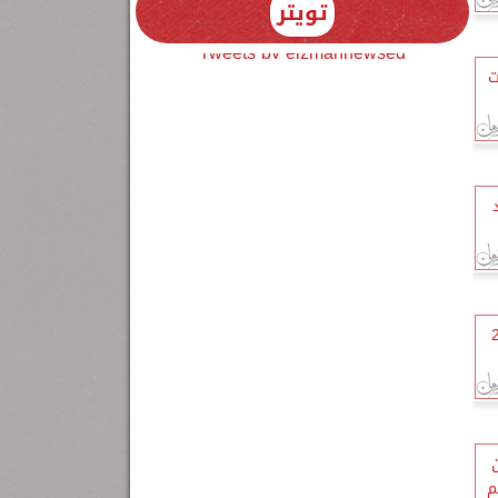
تويتر
Tweets by elzmannewseg
ت
قاف تفتتح 24
م