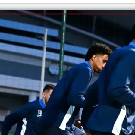
الكاتبة إلهام شرشر تهنئ الرئيس
السيسي بعيد ميلاده وتُشيد بجهوده
إلهام شرشر تكتب: دي مبقتش كورة..
في بناء الدولة
دي سياسة