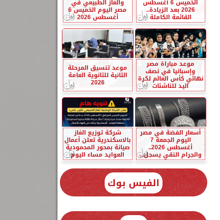
الخميس 6 أغسطس
والغاز الطبيعي في
2026 بعد الزيادة..
مصر اليوم الخميس 6
القائمة الكاملة
أغسطس 2026
موعد مباراة مصر
موعد تنسيق المرحلة
وإسبانيا في نصف
الثانية للثانوية العامة
نهائي كأس العالم لكرة
2026
اليد للناشئات
أسعار الفضة في مصر
شركة توزيع الغاز
اليوم الجمعة 7
بالاسكندرية تعلن أعمال
أغسطس 2026..
صيانة بمحور المحمودية
والجرام النقي يسجل...
العوايد مساء اليوم
الفيس بوك