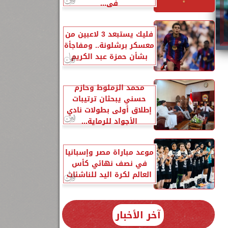
في...
فليك يستبعد 3 لاعبين من
معسكر برشلونة.. ومفاجأة
بشأن حمزة عبد الكريم
،
محمد الزملوط وحازم
حسني يبحثان ترتيبات
إطلاق أولى بطولات نادي
الأجواد للرماية...
موعد مباراة مصر وإسبانيا
في نصف نهائي كأس
العالم لكرة اليد للناشئات
آخر الأخبار