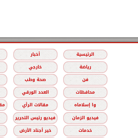
الرئيسية
أخبار
رياضة
خارجي
فن
صحة وطب
محافظات
العدد الورقي
وا إسلاماه
مقالات الرأي
مقا
فيديو الزمان
فيديو رئيس التحرير
خدمات
خير أجناد الأرض