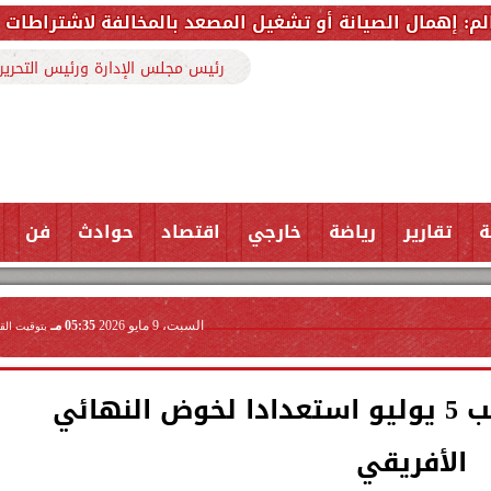
 أو تشغيل المصعد بالمخالفة لاشتراطات الأمان يحول وسيل
رئيس مجلس الإدارة ورئيس التحرير
ة
تقارير
رياضة
خارجي
اقتصاد
حوادث
فن
السبت، 9 مايو 2026
05:35 مـ
بتوقيت الق
الزمالك يتوجه إلى ملعب 5 يوليو استعدادا لخوض النهائي
الأفريقي