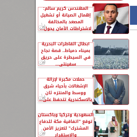
المهندس كريم سالم:
إهمال الصيانة أو تشغيل
المصعد بالمخالفة
لاشتراطات الأمان يحول...
أبطال القاطرات البحرية
بميناء دمياط.. قصة نجاح
في السيطرة على حريق
سفينتي...
حملات مكبرة لإزالة
الإشغالات بأحياء شرق
ووسط والمنتزه ثان
بالاسكندرية تتحفظ على...
السعودية وتركيا وباكستان
توقع ”اتفاقية مكة للدفاع
المشترك” لتعزيز الأمن
والاستقرار