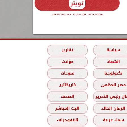
تويتر
Tweets by elzmannewseg
سياسة
تقارير
اقتصاد
حوادث
تكنولوجيا
منوعات
مصر العظمى
كاريكاتير
ل رئيس التحرير
الصحف
الزمان الخالد
البث المباشر
سماء عربية
الانفوجراف