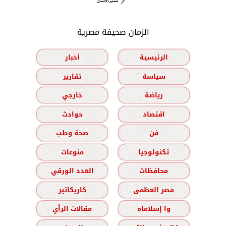
الزمان صحيفة مصرية
الرئيسية
أخبار
سياسة
تقارير
رياضة
خارجي
اقتصاد
حوادث
فن
صحة وطب
تكنولوجيا
منوعات
محافظات
العدد الورقي
مصر العظمى
كاريكاتير
وا إسلاماه
مقالات الرأي