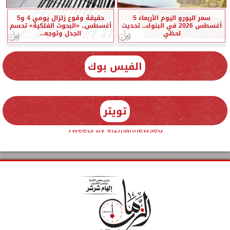
سعر اليورو اليوم الأربعاء 5
حقيقة وقوع زلزال يومي 4 و5
أغسطس 2026 في البنوك.. تحديث
أغسطس.. «البحوث الفلكية» تحسم
لحظي
الجدل وتوجه...
الفيس بوك
تويتر
Tweets by elzmannewseg