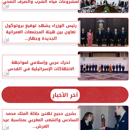
لمشروعات مياه الشرب والصرف الصحي
رئيس الوزراء يشهد توقيع بروتوكول
تعاون بين هيئة المجتمعات العمرانية
الجديدة وجهاز...
تحرك عربي وإسلامي لمواجهة
الانتهاكات الإسرائيلية في القدس
آخر الأخبار
بشرى حجيج تهنئ جلالة الملك محمد
السادس والشعب المغربي بمناسبة عيد
العرش...