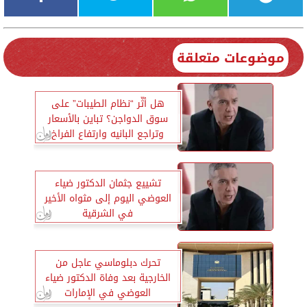
موضوعات متعلقة
هل أثّر “نظام الطيبات” على
سوق الدواجن؟ تباين بالأسعار
وتراجع البانيه وارتفاع الفراخ
البيضاء
تشييع جثمان الدكتور ضياء
العوضي اليوم إلى مثواه الأخير
في الشرقية
تحرك دبلوماسي عاجل من
الخارجية بعد وفاة الدكتور ضياء
العوضي في الإمارات