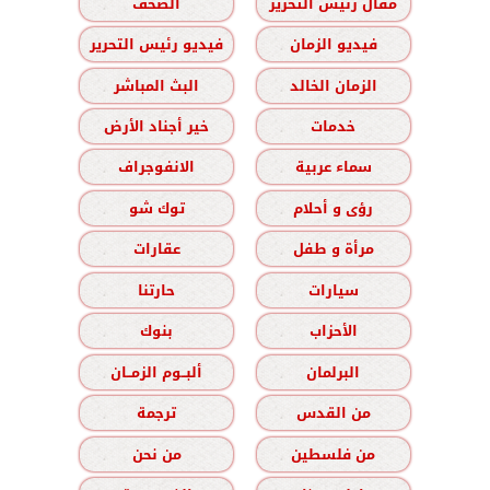
مقال رئيس التحرير
الصحف
فيديو الزمان
فيديو رئيس التحرير
الزمان الخالد
البث المباشر
خدمات
خير أجناد الأرض
سماء عربية
الانفوجراف
رؤى و أحلام
توك شو
مرأة و طفل
عقارات
سيارات
حارتنا
الأحزاب
بنوك
البرلمان
ألبــوم الزمــان
من القدس
ترجمة
من فلسطين
من نحن