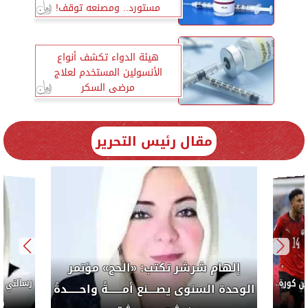
مستورد.. ومصنعه توقف!
هيئة الدواء تكشف أنواع
الأنسولين المستخدم لعلاج
مرضى السكر
مقال رئيس التحرير
لرئيس
إلهام 
الوحدة ال
بجهوده
إلهام شرشر تكتب: دي مبقتش كورة..