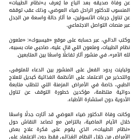
عن وفاة صديقه بعد اتباع ما يُعرف بـ«نظام الطيبات»
المنسوب للدكتور الراحل ضياء العوضي، وذلك عقب توقفه
عن تناول جرعات الأنسولين، ما أثار حالة واسعة من الجدل
عبر منصات التواصل الاجتماعي.
وكتب الدالي، عبر حسابه على موقع «فيسبوك»: «ملعون
نظام الطيبات، وملعون اللي قال عليه، صاحبي مات بسببه،
لله الأمر»، في منشور أثار تفاعلًا واسعًا بين المتابعين.
وتباينت ردود الفعل على المنشور بين الدعاء للمتوفى،
والتحذير من الاعتماد على الأنظمة الغذائية كبديل للعلاج
الطبي، خاصة في الأمراض المزمنة التي تتطلب متابعة
دوائية منتظمة، مؤكدين خطورة التوقف عن تناول
الأدوية دون استشارة الأطباء.
وكانت وفاة الدكتور ضياء العوضي قد أثارت جدلًا واسعًا
خلال الأيام الماضية، بالتزامن مع تصاعد النقاش حول
«نظام الطيبات»، الذي يقوم على فكرة علاج بعض
الأمراض من خلال النظام الغذائي فقط دون الاعتماد على