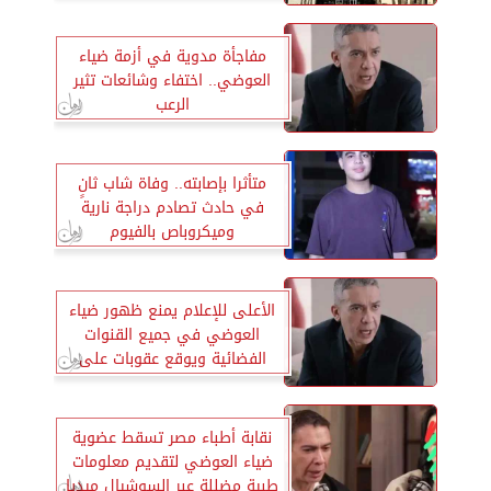
مفاجأة مدوية في أزمة ضياء
العوضي.. اختفاء وشائعات تثير
الرعب
متأثرا بإصابته.. وفاة شاب ثانٍ
في حادث تصادم دراجة نارية
وميكروباص بالفيوم
الأعلى للإعلام يمنع ظهور ضياء
العوضي في جميع القنوات
الفضائية ويوقع عقوبات على
عدد من الوسائل الإعلامية
نقابة أطباء مصر تسقط عضوية
ضياء العوضي لتقديم معلومات
طبية مضللة عبر السوشيال ميديا