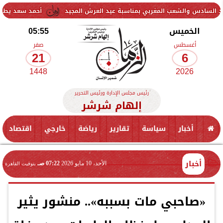
ب المغربي بمناسبة عيد العرش المجيد
أحمد سعد يطلق «الألبوم الإلكت
الخميس
05:55
أغسطس
صفر
21
6
1448
2026
رئيس مجلس الإدارة ورئيس التحرير
إلهام شرشر
أخبار
سياسة
تقارير
رياضة
خارجي
اقتصاد
أخبار
الأحد، 10 مايو 2026
07:22 صـ
بتوقيت القاهرة
«صاحبي مات بسببه».. منشور يثير