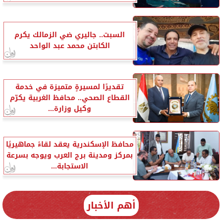
السبت.. جاليري ضي الزمالك يكرم
الكابتن محمد عبد الواحد
تقديرًا لمسيرةٍ متميزة في خدمة
القطاع الصحي.. محافظ الغربية يكرّم
وكيل وزارة...
محافظ الإسكندرية يعقد لقاءً جماهيريًا
بمركز ومدينة برج العرب ويوجه بسرعة
الاستجابة...
أهم الأخبار