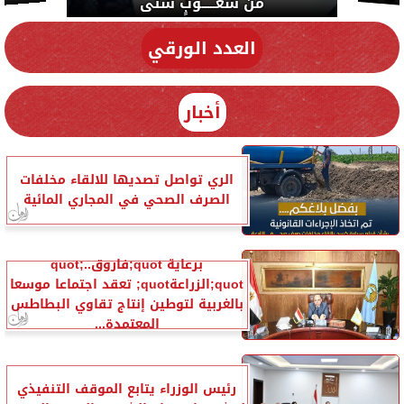
دي سياسة
العدد الورقي
أخبار
الري تواصل تصديها للالقاء مخلفات
الصرف الصحي في المجاري المائية
برعاية quot;فاروقquot;..
quot;الزراعةquot; تعقد اجتماعا موسعا
بالغربية لتوطين إنتاج تقاوي البطاطس
المعتمدة...
رئيس الوزراء يتابع الموقف التنفيذي