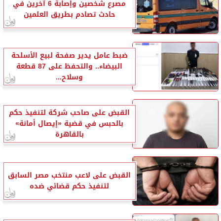
مصرع شخصين وإصابة 6 آخرين في
حادث تصادم بطريق العلمين
ضبط عامل يدير صفحة لبيع الأسلحة
البيضاء.. والتحفظ على 87 قطعة
وسلاح...
القبض على صاحب شركة لتنفيذ حكم
بالحبس في قضية «إيصال أمانة»
بالقاهرة
القبض على لاعب منتخب مصر السابق
لتنفيذ حكم قضائي ضده