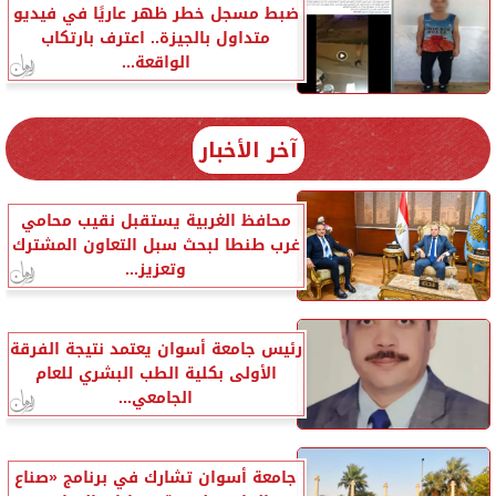
ضبط مسجل خطر ظهر عاريًا في فيديو
متداول بالجيزة.. اعترف بارتكاب
الواقعة...
آخر الأخبار
محافظ الغربية يستقبل نقيب محامي
غرب طنطا لبحث سبل التعاون المشترك
وتعزيز...
رئيس جامعة أسوان يعتمد نتيجة الفرقة
الأولى بكلية الطب البشري للعام
الجامعي...
جامعة أسوان تشارك في برنامج «صناع