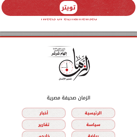
تويتر
Tweets by elzmannewseg
الزمان صحيفة مصرية
الرئيسية
أخبار
سياسة
تقارير
رياضة
خارجي