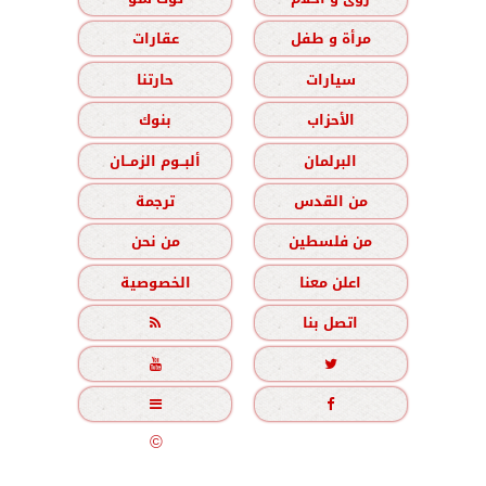
مرأة و طفل
عقارات
سيارات
حارتنا
الأحزاب
بنوك
البرلمان
ألبــوم الزمــان
من القدس
ترجمة
من فلسطين
من نحن
اعلن معنا
الخصوصية
اتصل بنا





جميع الحقوق محفوظة
©