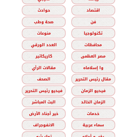
اقتصاد
حوادث
فن
صحة وطب
تكنولوجيا
منوعات
محافظات
العدد الورقي
مصر العظمى
كاريكاتير
وا إسلاماه
مقالات الرأي
مقال رئيس التحرير
الصحف
فيديو الزمان
فيديو رئيس التحرير
الزمان الخالد
البث المباشر
خدمات
خير أجناد الأرض
سماء عربية
الانفوجراف
رؤى و أحلام
توك شو