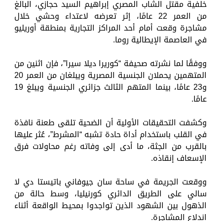
خلفية مقتل الشاب المصري إبراهيم السيد حجازي، البالغ
من العمر 22 عامًا، إثر تعرضه لاعتداء وحشي خلال
مشاجرة وقعت أمام أحد المراكز التجارية بمنطقة أوريليو
في العاصمة الإيطالية روما.
ووفقًا لما نشرته صحيفة “كوريرا ديلا سيرا”، فإن اثنين من
المتهمين يحملان الجنسية المصرية ويبلغان من العمر 20
و23 عامًا، بينما المتهم الثالث جزائري الجنسية ويبلغ 19
عامًا.
وكشفت التحقيقات الأولية أن الضحية تلقى طعنة نافذة
في القلب باستخدام أداة حادة تشبه “المشرط”، عُثر عليها
بالقرب من الجثة، ما أدى إلى وفاته رغم محاولات فرق
الإسعاف إنقاذه.
ووقعت الجريمة في ساحة سان جيوفاني باتيستا دي لا
سالي على الطريق الدائري كورنيليا، وسط حالة من
الذهول بين الشهود الذين تواجدوا بمحيط الواقعة أثناء
اندلاع المشاجرة.