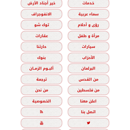
خدمات
خير أجناد الأرض
سماء عربية
الانفوجراف
رؤى و أحلام
توك شو
مرأة و طفل
عقارات
سيارات
حارتنا
الأحزاب
بنوك
البرلمان
ألبــوم الزمــان
من القدس
ترجمة
من فلسطين
من نحن
اعلن معنا
الخصوصية
اتصل بنا


