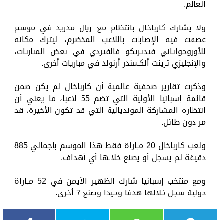
العالم.
ولا يشارك كارباخال بانتظام مع ريال مدريد في موسم
عصفت فيه الإصابات باللاعب المخضرم، ليترك مكانه
للأوروجواياني فيديريكو فالفيردي في بعض المباريات،
والإنجليزي ترينت ألكسندر أرنولد في مباريات أخرى.
وذكرت تقارير صحفية عالمية أن كارباخال لم يكن ضمن
قائمة إسبانيا الأولية التي تضم 55 لاعبا، ما يعني أن
انتظاره المشاركة المونديالية التي قد تكون الأخيرة، قد
مر دون طائل.
ولعب كارباخال 20 مباراة فقط هذا الموسم بإجمالي 885
دقيقة لم يسجل أو يصنع خلالها أي أهداف.
ومع منتخب إسبانيا شارك الظهير الأيمن في 52 مباراة
دولية سجل خلالها هدفا وحيدا وصنع 7 أخرى.