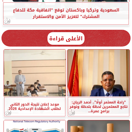
السعودية وتركيا وباكستان توقع ”اتفاقية مكة للدفاع
المشترك” لتعزيز الأمن والاستقرار
الأعلى قراءة
”راحة المعتمر أولًا”.. أحمد الريان:
موعد إعلان نتيجة الدور الثاني
نتابع المعتمرين لحظة بلحظة ونوفر
لطلاب الشهادة الإعدادية 2026
برامج عمرة...