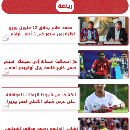
رياضة
محمد صلاح يحقق 12 مليون يورو
لطرابزون سبور في 3 أيام.. أرقام...
مع احتمالية انتقاله إلى سيلتك.. هيثم
حسن خارج قائمة ريال أوفييدو أمام...
الكشف عن شروط الزمالك للموافقة
على عرض شباب الأهلي لضم بيزيرا
تشابي ألونسو يحسم موقف تشيلسي