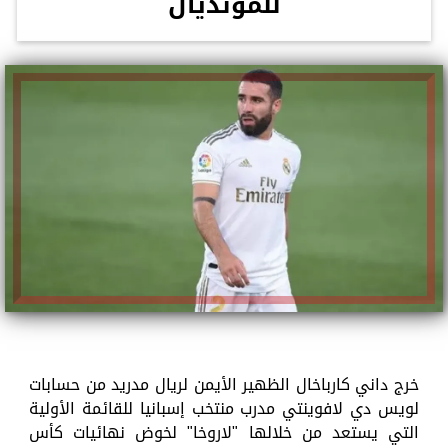
للمونديال
خرج داني كارباخال الظهير الأيمن لريال مدريد من حسابات
لويس دي لافوينتي مدرب منتخب إسبانيا للقائمة الأولية
التي يستعد من خلالها "لاروخا" لخوض نهائيات كأس