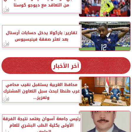
من التعاقد مع ديوجو كوستا
تقارير: باركولا يدخل حسابات أرسنال
بعد تعثر صفقة فينيسيوس
آخر الأخبار
محافظ الغربية يستقبل نقيب محامي
غرب طنطا لبحث سبل التعاون المشترك
وتعزيز...
رئيس جامعة أسوان يعتمد نتيجة الفرقة
الأولى بكلية الطب البشري للعام
الجامعي...