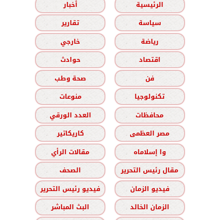
الرئيسية
أخبار
سياسة
تقارير
رياضة
خارجي
اقتصاد
حوادث
فن
صحة وطب
تكنولوجيا
منوعات
محافظات
العدد الورقي
مصر العظمى
كاريكاتير
وا إسلاماه
مقالات الرأي
مقال رئيس التحرير
الصحف
فيديو الزمان
فيديو رئيس التحرير
الزمان الخالد
البث المباشر