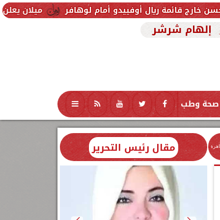
يال أوفييدو أمام لوهافر
ميلان يعلن فسخ عقد إسماعي
إلهام شرشر
صحة وطب
تكنولوجيا
منوعات
محافظات
مقال رئيس التحرير
اهرة