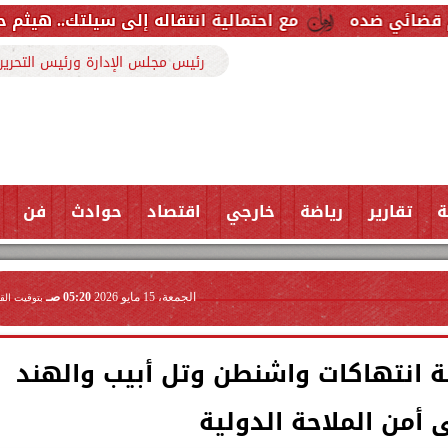
مع احتمالية انتقاله إلى سيلتك.. هيثم حسن خارج قائمة ر
رئيس مجلس الإدارة ورئيس التحرير
ة
تقارير
رياضة
خارجي
اقتصاد
حوادث
فن
الجمعة، 15 مايو 2026
05:20 صـ
بتوقيت الق
نة انتهاكات واشنطن وتل أبيب والهند
أمن الملاحة الدولية