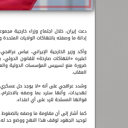
دعت إيران، خلال اجتماع وزراء خارجية مجم
إدانة ما وصفته بانتهاكات الولايات المتحدة و
وأكد وزير الخارجية الإيراني، عباس عراقجي
اعتبره «انتهاكات صارخة» للقانون الدولي، 
ضرورة منع تسييس المؤسسات الدولية والعم
العقاب.
وشدد عراقجي على أنه «لا يوجد حل عسكري لل
تهديدات، وأنها سترد بما وصفه بالاحترام
قواتها المسلحة للرد على أي اعتداء.
كما أشار إلى أن مقاومة ما وصفه بالضغوط ال
توحيد الجهود لوقف هذا النهج ووضع حد له.