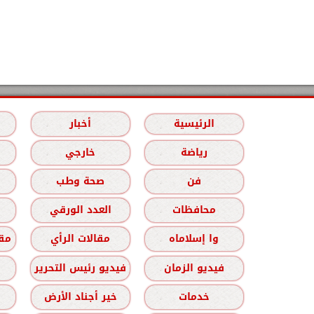
الرئيسية
أخبار
رياضة
خارجي
فن
صحة وطب
محافظات
العدد الورقي
وا إسلاماه
مقالات الرأي
مقا
فيديو الزمان
فيديو رئيس التحرير
خدمات
خير أجناد الأرض