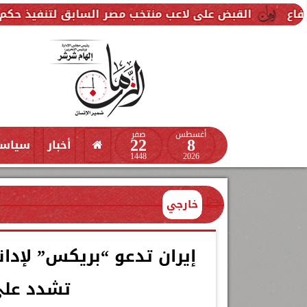
 على لاعب منتخب مصر السابق لتنفيذ حكم قضائي ضده
أغسطس
صفر
22
8
أخبار
سياس
1448
2026
خارجي
إيران تدعو “بريكس” لإدا
تشدد على 