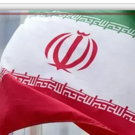
الكاتبة إلهام شرشر تهنئ الرئيس
السيسي بعيد ميلاده وتُشيد بجهوده
إلهام شرشر تكتب: دي مبقتش كورة..
في بناء الدولة
دي سياسة