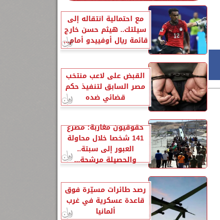
مع احتمالية انتقاله إلى
سيلتك.. هيثم حسن خارج
قائمة ريال أوفييدو أمام...
القبض على لاعب منتخب
مصر السابق لتنفيذ حكم
قضائي ضده
حقوقيون مغاربة: مصرع
141 شخصا خلال محاولة
العبور إلى سبتة..
والحصيلة مرشحة...
رصد طائرات مسيّرة فوق
قاعدة عسكرية في غرب
ألمانيا