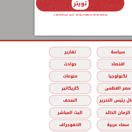
تويتر
Tweets by elzmannewseg
سياسة
تقارير
اقتصاد
حوادث
تكنولوجيا
منوعات
مصر العظمى
كاريكاتير
ل رئيس التحرير
الصحف
الزمان الخالد
البث المباشر
سماء عربية
الانفوجراف