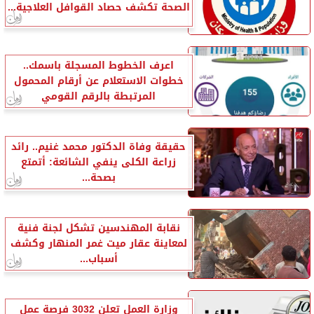
الصحة تكشف حصاد القوافل العلاجية...
اعرف الخطوط المسجلة باسمك..
خطوات الاستعلام عن أرقام المحمول
المرتبطة بالرقم القومي
حقيقة وفاة الدكتور محمد غنيم.. رائد
زراعة الكلى ينفي الشائعة: أتمتع
بصحة...
نقابة المهندسين تشكل لجنة فنية
لمعاينة عقار ميت غمر المنهار وكشف
أسباب...
وزارة العمل تعلن 3032 فرصة عمل