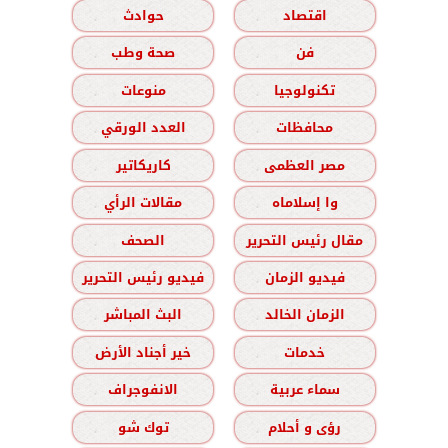
اقتصاد
حوادث
فن
صحة وطب
تكنولوجيا
منوعات
محافظات
العدد الورقي
مصر العظمى
كاريكاتير
وا إسلاماه
مقالات الرأي
مقال رئيس التحرير
الصحف
فيديو الزمان
فيديو رئيس التحرير
الزمان الخالد
البث المباشر
خدمات
خير أجناد الأرض
سماء عربية
الانفوجراف
رؤى و أحلام
توك شو