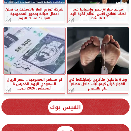
موعد مباراة مصر وإسبانيا في
شركة توزيع الغاز بالاسكندرية تعلن
نصف نهائي كأس العالم لكرة اليد
أعمال صيانة بمحور المحمودية
للناشئات
العوايد مساء اليوم
وفاة عاملين متأثرين بإصابتهما في
لو مسافر السعودية... سعر الريال
انفجار خزان كيميائيات داخل مصنع
السعودي اليوم الخميس 6
ملح بالفيوم
أغسطس 2026 في...
الفيس بوك