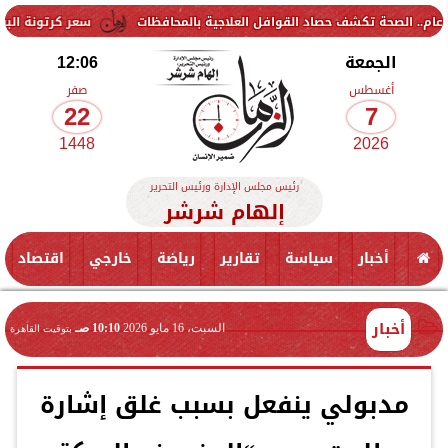
سعر كرتونة البيض في بورصة الدواجن 
الجمعة
12:06
أغسطس
صفر
22
7
1448
2026
رئيس مجلس الإدارة ورئيس التحرير
إلهام شرشر
أخبار
سياسة
تقارير
رياضة
خارجي
اقتصاد
أخبار
السبت، 16 مايو 2026
10:10 صـ
بتوقيت القاهرة
مدبولي ينفعل بسبب غلق إشارة