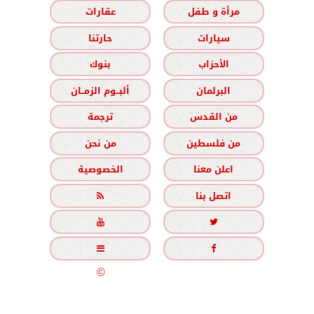
مرأة و طفل
عقارات
سيارات
حارتنا
الأحزاب
بنوك
البرلمان
ألبــوم الزمــان
من القدس
ترجمة
من فلسطين
من نحن
اعلن معنا
الخصوصية
اتصل بنا





جميع الحقوق محفوظة
©