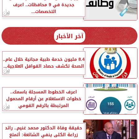
جديدة في 9 محافظات.. اعرف
التخصصات...
آخر الأخبار
8.4 مليون خدمة طبية مجانية خلال عام..
الصحة تكشف حصاد القوافل العلاجية...
اعرف الخطوط المسجلة باسمك..
خطوات الاستعلام عن أرقام المحمول
المرتبطة بالرقم القومي
حقيقة وفاة الدكتور محمد غنيم.. رائد
زراعة الكلى ينفي الشائعة: أتمتع