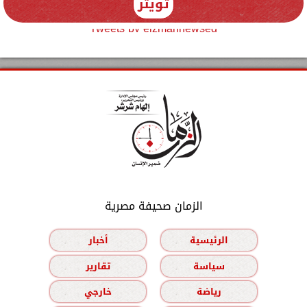
تويتر
Tweets by elzmannewseg
الزمان صحيفة مصرية
الرئيسية
أخبار
سياسة
تقارير
رياضة
خارجي