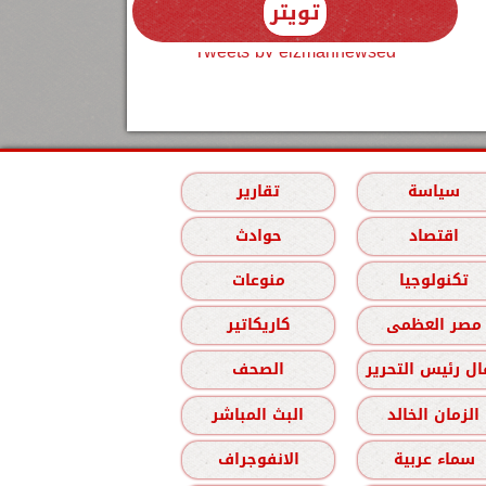
تويتر
Tweets by elzmannewseg
سياسة
تقارير
اقتصاد
حوادث
تكنولوجيا
منوعات
مصر العظمى
كاريكاتير
ل رئيس التحرير
الصحف
الزمان الخالد
البث المباشر
سماء عربية
الانفوجراف