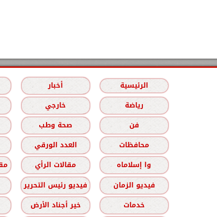
الرئيسية
أخبار
رياضة
خارجي
فن
صحة وطب
محافظات
العدد الورقي
وا إسلاماه
مقالات الرأي
مقا
فيديو الزمان
فيديو رئيس التحرير
خدمات
خير أجناد الأرض