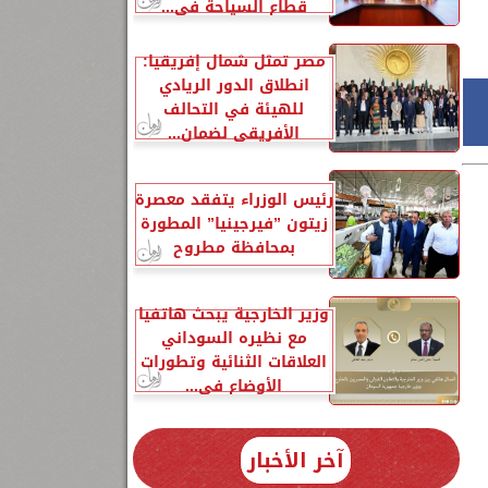
قطاع السياحة في...
مصر تمثل شمال إفريقيا:
انطلاق الدور الريادي
للهيئة في التحالف
الأفريقي لضمان...
رئيس الوزراء يتفقد معصرة
زيتون ”فيرجينيا” المطورة
بمحافظة مطروح
وزير الخارجية يبحث هاتفياً
مع نظيره السوداني
العلاقات الثنائية وتطورات
الأوضاع في...
آخر الأخبار