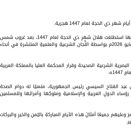
إلهام شرشر تكتب: دي مبقتش كورة..
إلهام شرشر تكتب: «صلاح» ملك
شهر ذي الحجة لعام 1447 هجرية.
دي سياسة
المحبة.. رسول السلام والإنسانية
وأوضحت الدار في بيان مساء اليوم الأحد، أنها استطلعَت هلالَ شهرِ ذي الحجة لعام 1447، بعد غروب شمس
يوم الأحد 29 من ذي القعدة، الموافق 17 مايو 2026م بواسطة اللِّجان الشرعيةِ والعلميةِ المنتشرةِ في أنحاء
البصرية الشرعية الصحيحة وقرار المحكمة العليا بالمملكة العربية
14ه.
عبد الفتاح السيسي رئيس الجمهورية، متمنيًا له دوام الصحة
اءِ الدولِ العربيةِ والإسلاميةِ وملوكِها وأمرائِها وللمسلمين
وعليهم جميعًا أمثالَ هذه الأيامِ المباركةِ باليُمنِ والخيرِ والبركات
ر.