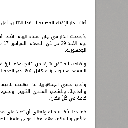
الكاتبة إلهام شرشر تهنئ الرئيس
: مصـــــر... نبـض
رسالتى لآخر الزمان «محطة الضبعة
السيسي بعيد ميلاده وتُشيد بجهوده
ــــلام
النووية»... من الحلم إلى التنفيذ
أعلنت دار الإفتاءِ المصرية أن غدا الاثنين، أول أيام 
في بناء الدولة
الجمهورية.
وأضافت أنه تقرر شرعًا من نتائج هذه الرؤية 
السعودية، ثبوتُ رؤية هلالِ شهر ذي الحجة لعامِ 47
وأعرب مفتي الجمهورية عن تهنئته للرئيس 
والعافية، وللشعب المصري الكريم، ولجميع رؤس
كافةً في كُلِّ مكان.
كما دعا اللهَ سبحانه وتعالى أن يُعيدَ على مصرَ 
والأمنِ والسلام، وهو نعمَ المولى ونعمَ النصي