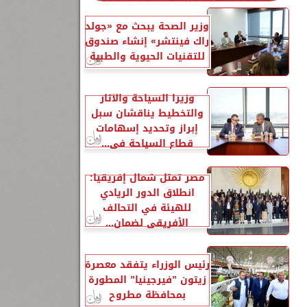
وزير الصحة يبحث مع «جولد
راك فينتشر» إنشاء صندوق
للتقنيات الحيوية والطبية
وزيرا السياحة والآثار
والتخطيط يناقشان سبل
إبراز وتحديد إسهامات
قطاع السياحة في...
مصر تمثل شمال إفريقيا:
انطلاق الدور الريادي
للهيئة في التحالف
الأفريقي لضمان...
رئيس الوزراء يتفقد معصرة
زيتون ”فيرجينيا” المطورة
بمحافظة مطروح