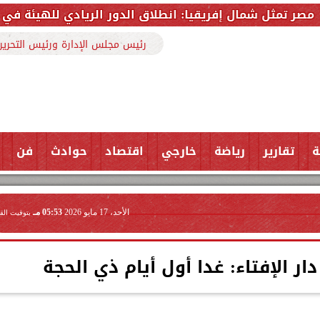
إفريقيا: انطلاق الدور الريادي للهيئة في التحالف الأفريقي ل
رئيس مجلس الإدارة ورئيس التحرير
ة
تقارير
رياضة
خارجي
اقتصاد
حوادث
فن
الأحد، 17 مايو 2026
05:53 مـ
بتوقيت الق
ار الإفتاء: غدا أول أيام ذي الحجة