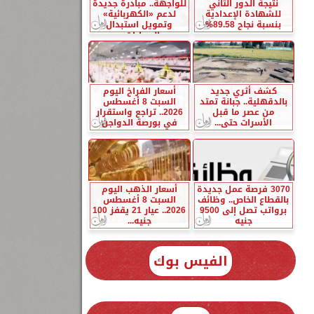
نتيجة الدور الثاني
للواجهة.. مبادرة جديدة
للشهادة الإعدادية
لدعم «الكهربائية»
بنسبة نجاح 89.58%
وتمويل استبدال
السيارات...
كشف أثري جديد
أسعار الفراخ اليوم
بالدقهلية.. جبانة تمتد
السبت 8 أغسطس
من عصر ما قبل
2026.. تراجع واستقرار
الأسرات حتى...
في بورصة الدواجن
3070 فرصة عمل جديدة
أسعار الذهب اليوم
بالقطاع الخاص.. وظائف
السبت 8 أغسطس
برواتب تصل إلى 9500
2026.. عيار 21 يقفز 100
جنيه
جنيه...
الفيس بوك