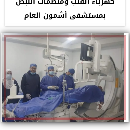
كهرباء القلب ومنظمات النبض
بمستشفى أشمون العام