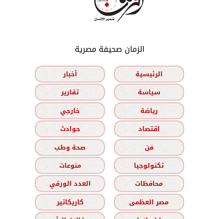
الزمان صحيفة مصرية
الرئيسية
أخبار
سياسة
تقارير
رياضة
خارجي
اقتصاد
حوادث
فن
صحة وطب
تكنولوجيا
منوعات
محافظات
العدد الورقي
مصر العظمى
كاريكاتير