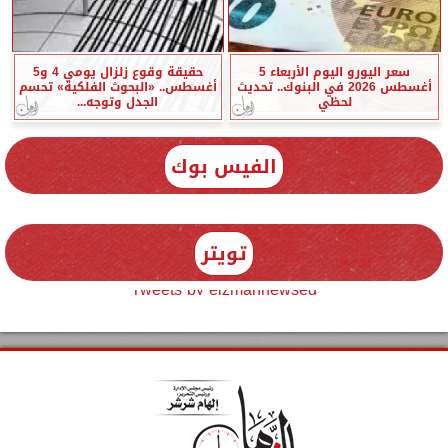
سعر اليورو اليوم الأربعاء 5
حقيقة وقوع زلزال يومي 4 و5
أغسطس 2026 في البنوك.. تحديث
أغسطس.. «البحوث الفلكية» تحسم
لحظي
الجدل وتوجه...
الفيس بوك
تويتر
Tweets by elzmannewseg