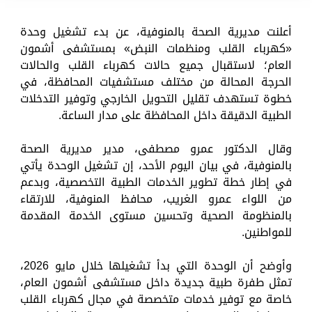
أعلنت مديرية الصحة بالمنوفية، عن بدء تشغيل وحدة
«كهرباء القلب ومنظمات النبض» بمستشفى أشمون
العام؛ لاستقبال جميع حالات كهرباء القلب والحالات
الحرجة المحالة من مختلف مستشفيات المحافظة، في
خطوة تستهدف تقليل التحويل الخارجي وتوفير التدخلات
الطبية الدقيقة داخل المحافظة على مدار الساعة.
وقال الدكتور عمرو مصطفى، مدير مديرية الصحة
بالمنوفية، في بيان اليوم الأحد، إن تشغيل الوحدة يأتي
في إطار خطة تطوير الخدمات الطبية التخصصية، وبدعم
من اللواء عمرو الغريب، محافظ المنوفية، للارتقاء
بالمنظومة الصحية وتحسين مستوى الخدمة المقدمة
للمواطنين.
وأوضح أن الوحدة التي بدأ تشغيلها خلال مايو 2026،
تمثل طفرة طبية جديدة داخل مستشفى أشمون العام،
خاصة مع توفير خدمات متخصصة في مجال كهرباء القلب