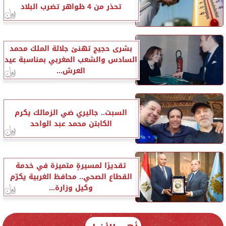
تحذر من 4 ظواهر تضرب البلاد
بشرى حجيج تهنئ جلالة الملك محمد
السادس والشعب المغربي بمناسبة عيد
العرش...
السبت.. جاليري ضي الزمالك يكرم
الكابتن محمد عبد الواحد
تقديرًا لمسيرةٍ متميزة في خدمة
القطاع الصحي.. محافظ الغربية يكرّم
وكيل وزارة...