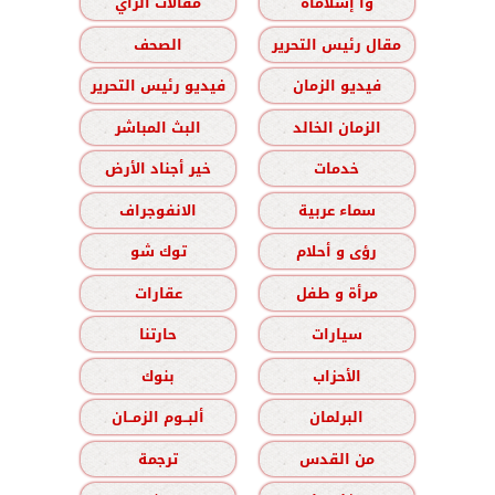
وا إسلاماه
مقالات الرأي
مقال رئيس التحرير
الصحف
فيديو الزمان
فيديو رئيس التحرير
الزمان الخالد
البث المباشر
خدمات
خير أجناد الأرض
سماء عربية
الانفوجراف
رؤى و أحلام
توك شو
مرأة و طفل
عقارات
سيارات
حارتنا
الأحزاب
بنوك
البرلمان
ألبــوم الزمــان
من القدس
ترجمة