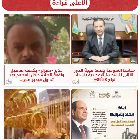
الأعلى قراءة
محافظ المنوفية يعتمد نتيجة الدور
مدير «سيزلر» يكشف تفاصيل
الثاني للشهادة الإعدادية بنسبة
واقعة الصلاة داخل المطعم بعد
نجاح 89.58%
تداول فيديو على...