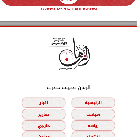
Tweets by elzmannewseg
الزمان صحيفة مصرية
الرئيسية
أخبار
سياسة
تقارير
رياضة
خارجي
اقتصاد
حوادث