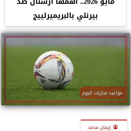
مايو 2026.. أهمها أرسنال ضد
بيرنلي بالبريميرلييج
مواعيد مباريات اليوم
إيمان محمد