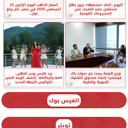
اليوم.. اتحاد «بشبابها» يزور جهاز
أسعار الذهب اليوم الإثنين 10
مستقبل مصر للتعرف على
أغسطس 2026 في مصر.. كم يبلغ
المشروعات القومية
عيار...
وزير الصحة يبحث مع «جولد راك
برد قارس وحب انتهى..
فينتشر» إنشاء صندوق للتقنيات
quot;ياليناquot; تكشف الوجه المثير
الحيوية والطبية
لكواليس كليبها الجديد
الفيس بوك
تويتر