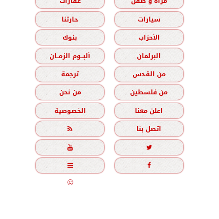
مرأة و طفل
عقارات
سيارات
حارتنا
الأحزاب
بنوك
البرلمان
ألبــوم الزمــان
من القدس
ترجمة
من فلسطين
من نحن
اعلن معنا
الخصوصية
اتصل بنا





جميع الحقوق محفوظة
©
2020 - 2026 - الزمان