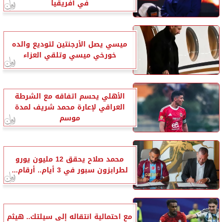
في أفريقيا
ميسي يصل الأرجنتين لتوديع والده
خورخي ميسي وتلقي العزاء
الأهلي يحسم اتفاقه مع الشرطة
العراقي لإعارة محمد شريف لمدة
موسم
محمد صلاح يحقق 12 مليون يورو
لطرابزون سبور في 3 أيام.. أرقام...
مع احتمالية انتقاله إلى سيلتك.. هيثم