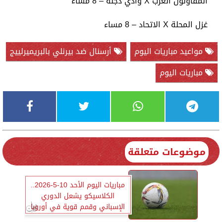
المقاولون العرب X وادي دجلة – 8 مساء
غزل المحلة X الاتحاد – 8 مساء
مواعيد مباريات اليوم
أرسنال ضد بيرنلي بالبريميرلييج
مباريات اليوم
موضوعات متعلقة
مباريات اليوم الأحد 10-5-2026..
الكلاسيكو يشعل الدوري
الإسباني وقمم قوية في أوروبا