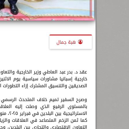
هبة جمال
عقد د. بدر عبد العاطي وزير الخارجية والتعا
الصديقين والتنسيق المشترك إزاء التطورات ال
وصرح السفير تميم خلاف المتحدث الرسمي باس
بالمستوى الرفيع الذي وصلت إليه العلاق
الاسترات
كما ثمن الزخم المتصاعد في العلاقات والزيار
التعاون الاقتصادى والتجاري بين البلدين، و