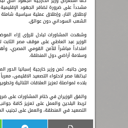
كما استعرض وزير الخارجية الجهود التي تبذل
مشدداً على ضرورة تضافر الجهود الإقليمية
لإطلاق النار، وإطلاق عملية سياسية شاملة 
الشعب السوداني دون عوائق.
وشهدت المشاورات تبادل للرؤى إزاء الموض
الوزير عبد العاطي على موقف مصر الثابت تج
امتداداً مباشراً للأمن القومي المصري، 
وسلامة أراضي دول المنطقة.
ومن جانبه، ثمن وزير خارجية إسبانيا الدور ا
تبذلها مصر لاحتواء التصعيد الاقليمى، معرباً 
بلاده لمواصلة تعزيز العلاقات الثنائية وتط
واتفق الوزيران في ختام المشاورات على ضرور
تربط البلدين والعمل على تعزيز كافة جوانب 
التصعيد في المنطقة، والعمل على تجنيب المن