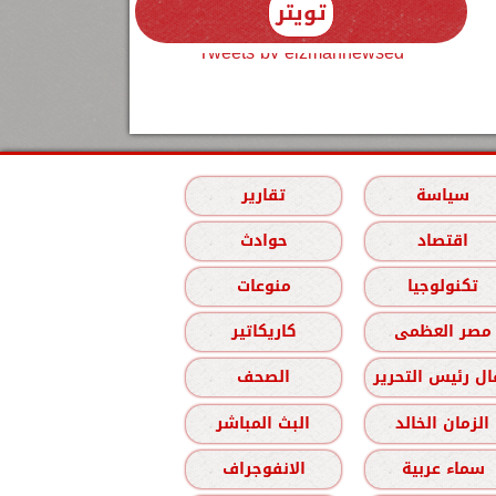
تويتر
Tweets by elzmannewseg
سياسة
تقارير
اقتصاد
حوادث
تكنولوجيا
منوعات
مصر العظمى
كاريكاتير
ل رئيس التحرير
الصحف
الزمان الخالد
البث المباشر
سماء عربية
الانفوجراف