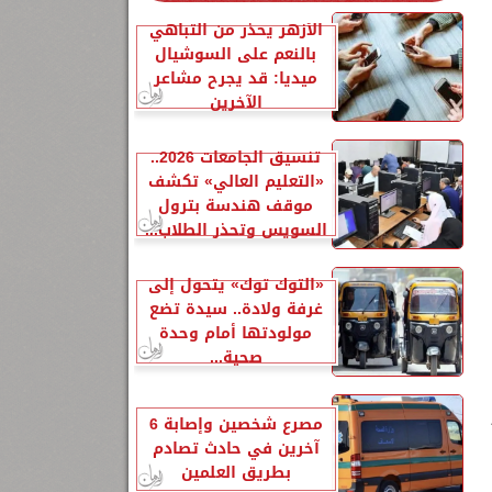
الأزهر يحذر من التباهي
بالنعم على السوشيال
ميديا: قد يجرح مشاعر
الآخرين
تنسيق الجامعات 2026..
«التعليم العالي» تكشف
موقف هندسة بترول
السويس وتحذر الطلاب...
«التوك توك» يتحول إلى
غرفة ولادة.. سيدة تضع
مولودتها أمام وحدة
صحية...
مصرع شخصين وإصابة 6
آخرين في حادث تصادم
بطريق العلمين