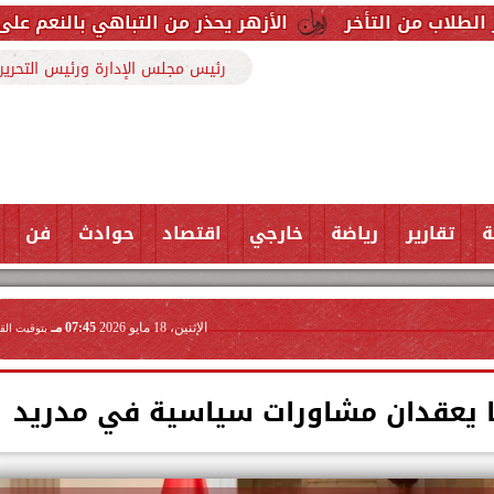
الأزهر يحذر من التباهي بالنعم على السوشيال ميديا
رئيس مجلس الإدارة ورئيس التحرير
ة
تقارير
رياضة
خارجي
اقتصاد
حوادث
فن
الإثنين، 18 مايو 2026
07:45 مـ
بتوقيت الق
يا يعقدان مشاورات سياسية في مدريد