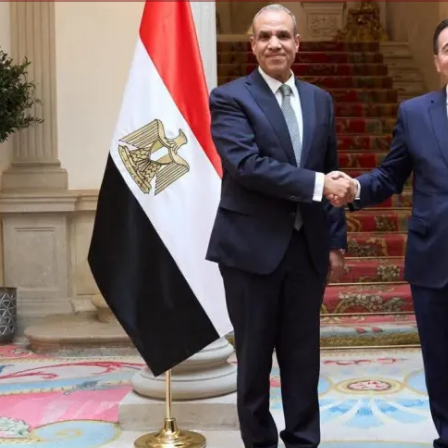
الكاتبة إلهام شرشر تهنئ الرئيس
السيسي بعيد ميلاده وتُشيد بجهوده
إلهام شرشر تكتب: دي مبقتش كورة..
في بناء الدولة
دي سياسة