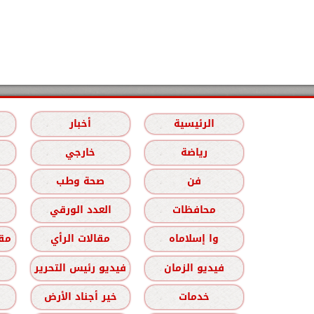
الرئيسية
أخبار
رياضة
خارجي
فن
صحة وطب
محافظات
العدد الورقي
وا إسلاماه
مقالات الرأي
مقا
فيديو الزمان
فيديو رئيس التحرير
خدمات
خير أجناد الأرض