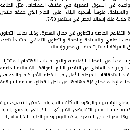
لواعدة في السوق المصرية في مختلف القطاعات، مثل الطاقة
 والسياحة، منوهاً بأهمية البناء على النجاح الذي حققه منتدى
لالة ملك إسبانيا لمصر في سبتمبر ٢٠٢٥.
ة التفاهم الخاصة بالتعاون في مجال الهجرة، وذلك بجانب التعاون
بحث العلمي والسياحة والصحة والتعاون الثقافي، مشيداً بتعدد
 الشراكة الاستراتيجية بين مصر وإسبانيا.
 عدداً من القضايا الإقليمية والدولية ذات الاهتمام المشترك،
وزير عبد العاطي عن التقدير البالغ للمواقف الإسبانية الداعمة
يذ استحقاقات المرحلة الأولى من الخطة الأمريكية والبدء في
الوطنية لإدارة قطاع غزة مهامها من داخل القطاع، وسرعة نشر قوة
أوضاع الإقليمية والجهود المكثفة المبذولة لخفض التصعيد، حيث
ية دعم المسار التفاوضي الامريكى - الايرانى والدفع بالحوار
 تجريها مصر لخفض التصعيد وحدة التوتر ودعم الحلول الدبلوماسية.