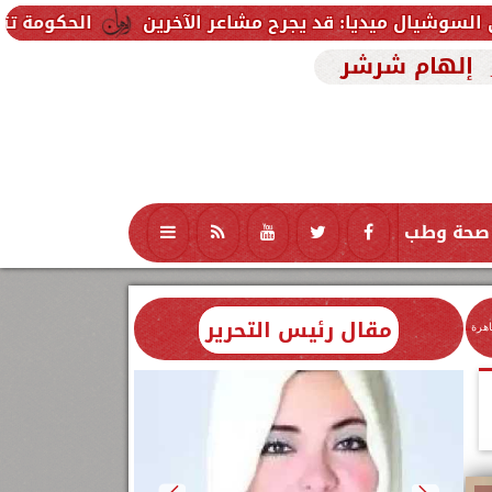
: قد يجرح مشاعر الآخرين
الحكومة تتلقى 229 ألف شكوى وطلب واستفسار خلال يوليو.. ومدبولي يوجه بسرعة الاستجابة للمواطنين
إلهام شرشر
صحة وطب
تكنولوجيا
منوعات
محافظات
مقال رئيس التحرير
اهرة