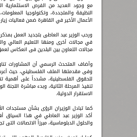
مع وجود العديد من الفرص الاستثمارية ا
النظيفة والمتجددة، وتكنولوجيا المعلومات،
الأعمال الأخير في القاهرة ضمن فعاليات زيارة ج
ورحب الوزير عبد العاطى بتجديد العمل بمذكر
في مجالات أخرى ومنها التعليم العالي وال
مجالات التعاون بين البلدين فى انعكاس لعمق
وأضاف المتحدث الرسمي أن المشاورات تناولت
وفى مقدمتها الملف الفلسطيني، حيث أعرب ال
للحقوق الفلسطينية، مشدداً على أهمية تنف
تنفيذ المرحلة الثانية، وبدء مباشرة اللجنة 
الاستقرار الدولية.
كما تبادل الوزيران الرؤى بشأن مستجدات ال
أكد الوزير عبد العاطي في هذا السياق أهم
والحلول الدبلوماسية، مبرزاً الاتصالات التى