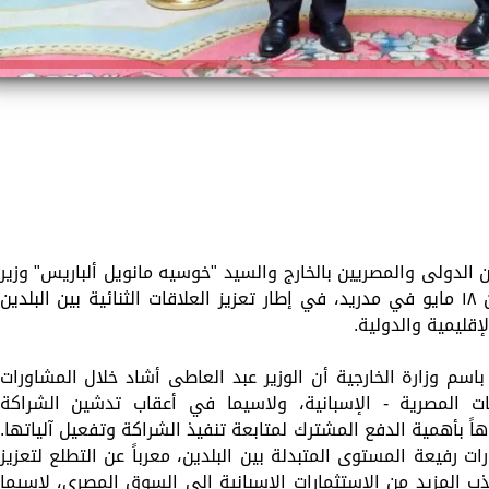
ون الدولى والمصريين بالخارج والسيد "خوسيه مانويل ألباريس" وزير
خارجية إسبانيا مشاورات سياسية يوم الاثنين ١٨ مايو في مدريد، في إطار تعزيز العلاقات الثنائية بين البلدين
إقليمية والدولية.
م وزارة الخارجية أن الوزير عبد العاطى أشاد خلال المشاورات
ات المصرية - الإسبانية، ولاسيما في أعقاب تدشين الشراكة
يجية بين البلدين في فبراير ٢٠٢٥، منوهاً بأهمية الدفع المشترك لمتابعة تنفيذ الشراكة وتفعيل آلياتها.
ات رفيعة المستوى المتبدلة بين البلدين، معرباً عن التطلع لتعزيز
جذب المزيد من الاستثمارات الإسبانية إلى السوق المصري، لاسيما