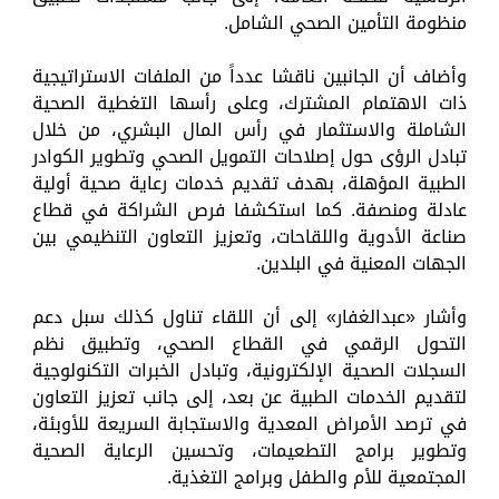
منظومة التأمين الصحي الشامل.
وأضاف أن الجانبين ناقشا عدداً من الملفات الاستراتيجية
ذات الاهتمام المشترك، وعلى رأسها التغطية الصحية
الشاملة والاستثمار في رأس المال البشري، من خلال
تبادل الرؤى حول إصلاحات التمويل الصحي وتطوير الكوادر
الطبية المؤهلة، بهدف تقديم خدمات رعاية صحية أولية
عادلة ومنصفة. كما استكشفا فرص الشراكة في قطاع
صناعة الأدوية واللقاحات، وتعزيز التعاون التنظيمي بين
الجهات المعنية في البلدين.
وأشار «عبدالغفار» إلى أن اللقاء تناول كذلك سبل دعم
التحول الرقمي في القطاع الصحي، وتطبيق نظم
السجلات الصحية الإلكترونية، وتبادل الخبرات التكنولوجية
لتقديم الخدمات الطبية عن بعد، إلى جانب تعزيز التعاون
في ترصد الأمراض المعدية والاستجابة السريعة للأوبئة،
وتطوير برامج التطعيمات، وتحسين الرعاية الصحية
المجتمعية للأم والطفل وبرامج التغذية.