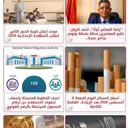
”راحة المعتمر أولًا”.. أحمد الريان:
موعد إعلان نتيجة الدور الثاني
نتابع المعتمرين لحظة بلحظة ونوفر
لطلاب الشهادة الإعدادية 2026
برامج عمرة...
أسعار السجائر اليوم الجمعة 8
اعرف الخطوط المسجلة باسمك..
أغسطس 2026 بعد الزيادة.. القائمة
خطوات الاستعلام عن أرقام
الكاملة
المحمول المرتبطة بالرقم القومي