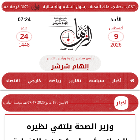
» ملك المحبة.. رسول السلام والإنسانية
3070 فرصة عمل جديدة بالقطاع الخاص.. وظائف برواتب تصل إلى 9500 جنيه
الأحد
07:24
أغسطس
صفر
24
9
1448
2026
رئيس مجلس الإدارة ورئيس التحرير
إلهام شرشر
أخبار
سياسة
تقارير
رياضة
خارجي
اقتصاد
أخبار
الإثنين، 18 مايو 2026
07:47 مـ
بتوقيت القاهرة
وزير الصحة يلتقي نظيره