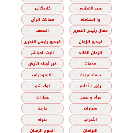
مصر العظمى
كاريكاتير
وا إسلاماه
مقالات الرأي
مقال رئيس التحرير
الصحف
فيديو الزمان
فيديو رئيس التحرير
الزمان الخالد
البث المباشر
خدمات
خير أجناد الأرض
سماء عربية
الانفوجراف
رؤى و أحلام
توك شو
مرأة و طفل
عقارات
سيارات
حارتنا
الأحزاب
بنوك
البرلمان
ألبــوم الزمــان