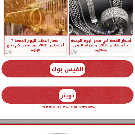
أسعار الفضة في مصر اليوم الجمعة
أسعار الذهب اليوم الجمعة 7
7 أغسطس 2026.. والجرام النقي
أغسطس 2026 في مصر.. كم يبلغ
يسجل...
عيار...
الفيس بوك
تويتر
Tweets by elzmannewseg