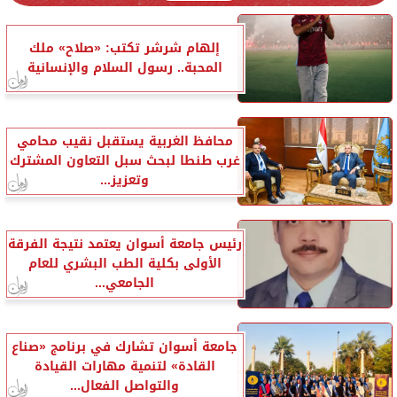
إلهام شرشر تكتب: «صلاح» ملك
المحبة.. رسول السلام والإنسانية
محافظ الغربية يستقبل نقيب محامي
غرب طنطا لبحث سبل التعاون المشترك
وتعزيز...
رئيس جامعة أسوان يعتمد نتيجة الفرقة
الأولى بكلية الطب البشري للعام
الجامعي...
جامعة أسوان تشارك في برنامج «صناع
القادة» لتنمية مهارات القيادة
والتواصل الفعال...