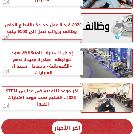
الآخرين
3070 فرصة عمل جديدة بالقطاع الخاص..
وظائف برواتب تصل إلى 9500 جنيه
إحلال السيارات المتهالكة يعود
للواجهة.. مبادرة جديدة لدعم
«الكهربائية» وتمويل استبدال
السيارات...
آخر موعد للتقديم في مدارس STEM
2026.. التعليم تحدد موعد اختبارات
القبول
آخر الأخبار