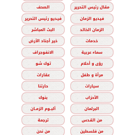
مقال رئيس التحرير
الصحف
فيديو الزمان
فيديو رئيس التحرير
الزمان الخالد
البث المباشر
خدمات
خير أجناد الأرض
سماء عربية
الانفوجراف
رؤى و أحلام
توك شو
مرأة و طفل
عقارات
سيارات
حارتنا
الأحزاب
بنوك
البرلمان
ألبــوم الزمــان
من القدس
ترجمة
من فلسطين
من نحن