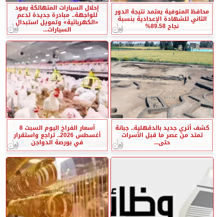
إحلال السيارات المتهالكة يعود
محافظ المنوفية يعتمد نتيجة الدور
للواجهة.. مبادرة جديدة لدعم
الثاني للشهادة الإعدادية بنسبة
«الكهربائية» وتمويل استبدال
نجاح 89.58%
السيارات...
كشف أثري جديد بالدقهلية.. جبانة
أسعار الفراخ اليوم السبت 8
تمتد من عصر ما قبل الأسرات
أغسطس 2026.. تراجع واستقرار
حتى...
في بورصة الدواجن