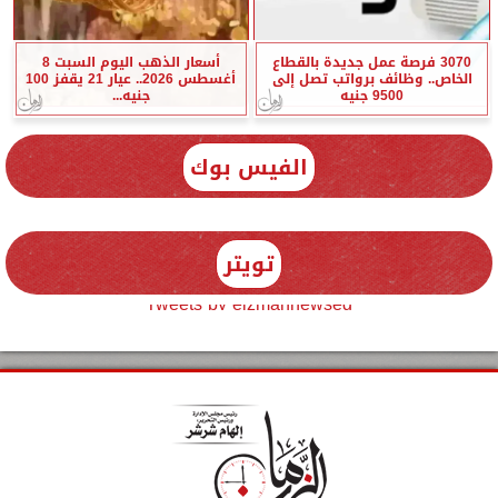
3070 فرصة عمل جديدة بالقطاع
أسعار الذهب اليوم السبت 8
الخاص.. وظائف برواتب تصل إلى
أغسطس 2026.. عيار 21 يقفز 100
9500 جنيه
جنيه...
الفيس بوك
تويتر
Tweets by elzmannewseg