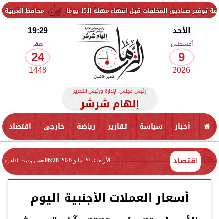
لفات قبل انتهاء مهلة الـ15 يومًا
محافظ الغربية يتفقد حزمة من 
الأحد
19:29
أغسطس
صفر
24
9
1448
2026
رئيس مجلس الإدارة ورئيس التحرير
إلهام شرشر
أخبار
سياسة
تقارير
رياضة
خارجي
اقتصاد
اقتصاد
الأربعاء، 20 مايو 2026
06:28 صـ
بتوقيت القاهرة
أسعار العملات الأجنبية اليوم