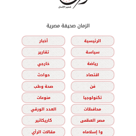
الزمان صحيفة مصرية
الرئيسية
أخبار
سياسة
تقارير
رياضة
خارجي
اقتصاد
حوادث
فن
صحة وطب
تكنولوجيا
منوعات
محافظات
العدد الورقي
مصر العظمى
كاريكاتير
وا إسلاماه
مقالات الرأي