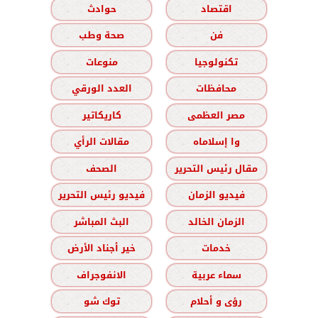
اقتصاد
حوادث
فن
صحة وطب
تكنولوجيا
منوعات
محافظات
العدد الورقي
مصر العظمى
كاريكاتير
وا إسلاماه
مقالات الرأي
مقال رئيس التحرير
الصحف
فيديو الزمان
فيديو رئيس التحرير
الزمان الخالد
البث المباشر
خدمات
خير أجناد الأرض
سماء عربية
الانفوجراف
رؤى و أحلام
توك شو