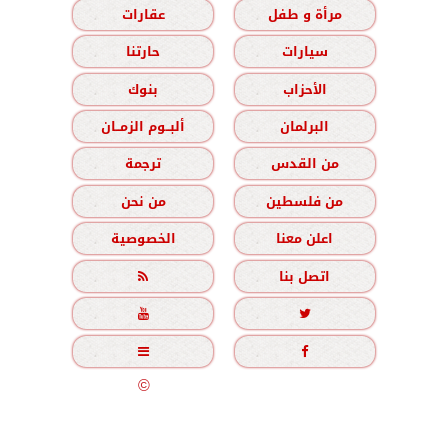
مرأة و طفل
عقارات
سيارات
حارتنا
الأحزاب
بنوك
البرلمان
ألبــوم الزمــان
من القدس
ترجمة
من فلسطين
من نحن
اعلن معنا
الخصوصية
اتصل بنا





جميع الحقوق محفوظة
©
2020 - 2026 - الزمان