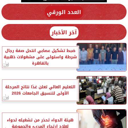
العدد الورقي
آخر الأخبار
ضبط تشكيل عصابي انتحل صفة رجال
شرطة واستولى على مشغولات ذهبية
بالقاهرة
التعليم العالي تعلن غدًا نتائج المرحلة
الأولى لتنسيق الجامعات 2026
هيئة الدواء تحذر من تشغيله لدواء
لعلاج ارتجاع المريء والحموضة