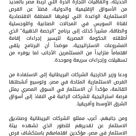
الحديثة، واتفاقيات التجارة الحرة التي تربط مصر بالعديد
من الأسواق الإقليمية والدولية، فضلاً عن الفرص
الاستثمارية الواعدة التي توفرها المنطقة الاقتصادية
لقناة السويس في المجالات الصناعية واللوجستية
والطاقة، مشيراً كذلك إلى برنامج "الرخصة الذهبية" الذي
أطلقته الحكومة المصرية لتيسير إجراءات إقامة
المشروعات الاستراتيجية، موضحاً أن البرنامج يلقى
اهتماماً متزايداً من المستثمرين الأجانب لما يوفره من
تسهيلات وإجراءات سريعة وموحدة.
ودعا وزير الخارجية الشركات البريطانية إلى الاستفادة من
الفرص الاستثمارية المتاحة في مصر، وتوسيع أنشطتها
القائمة، مؤكداً أن الاستثمار في السوق المصري يمثل
فرصة استراتيجية للشركات الراغبة في النفاذ إلى أسواق
الشرق الأوسط وأفريقيا.
ومن جانبهم، أعرب ممثلو الشركات البريطانية وصناديق
الاستثمار عن تقديرهم للتطور الذي تشهده بيئة
الاستثمار في مصر، مؤكدين اهتمامهم باستكشاف فرص