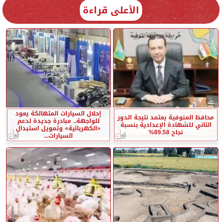
الأعلى قراءة
إحلال السيارات المتهالكة يعود
محافظ المنوفية يعتمد نتيجة الدور
للواجهة.. مبادرة جديدة لدعم
الثاني للشهادة الإعدادية بنسبة
«الكهربائية» وتمويل استبدال
نجاح 89.58%
السيارات...