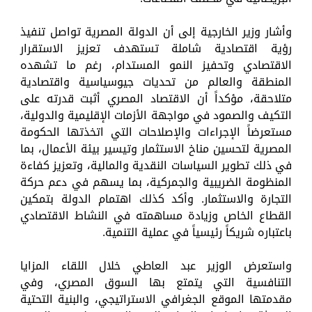
وأشار وزير الخارجية إلى أن الدولة المصرية تواصل تنفيذ
رؤية اقتصادية شاملة تستهدف تعزيز الاستقرار
الاقتصادي وتحفيز النمو المستدام، رغم ما تشهده
المنطقة والعالم من تحديات جيوسياسية واقتصادية
متلاحقة، مؤكداً أن الاقتصاد المصري أثبت قدرته على
التكيف والصمود في مواجهة الأزمات الإقليمية والدولية،
مستعرضاً الإجراءات والإصلاحات التي اتخذتها الحكومة
المصرية لتحسين مناخ الاستثمار وتيسير بيئة الأعمال، بما
في ذلك تطوير السياسات النقدية والمالية، وتعزيز كفاءة
المنظومة الضريبية والجمركية، بما يسهم في دعم حركة
التجارة والاستثمار. وأكد كذلك اهتمام الدولة بتمكين
القطاع الخاص وزيادة مساهمته في النشاط الاقتصادي
باعتباره شريكاً رئيسياً في عملية التنمية.
واستعرض الوزير عبد العاطي خلال اللقاء المزايا
التنافسية التي يتمتع بها السوق المصري، وفي
مقدمتها الموقع الجغرافي الاستراتيجي، والبنية التحتية