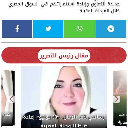
جديدة للتعاون وزيادة استثماراتهم في السوق المصري
خلال المرحلة المقبلة.
مقال رئيس التحرير
إلهــام
 ملك
رسالتي لآخر الزمان.. «30 يونيو» إعادة
سانية
م
ضبط البوصلة المصرية