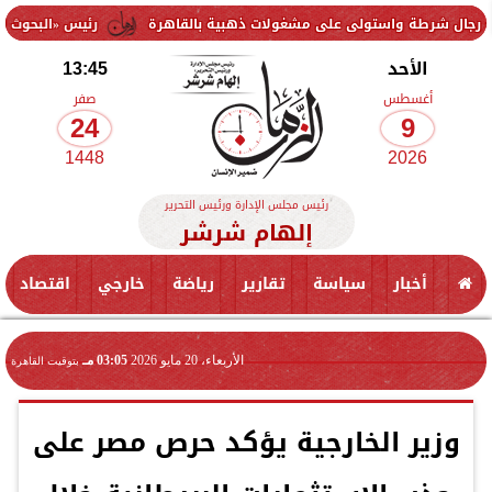
واستولى على مشغولات ذهبية بالقاهرة
رئيس «البحوث الزراعية» يتفقد
الأحد
13:45
أغسطس
صفر
24
9
1448
2026
رئيس مجلس الإدارة ورئيس التحرير
إلهام شرشر
أخبار
سياسة
تقارير
رياضة
خارجي
اقتصاد
الأربعاء، 20 مايو 2026
03:05 مـ
بتوقيت القاهرة
وزير الخارجية يؤكد حرص مصر على