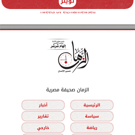
تويتر
Tweets by elzmannewseg
الزمان صحيفة مصرية
الرئيسية
أخبار
سياسة
تقارير
رياضة
خارجي