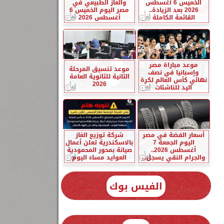
الخميس 6 أغسطس
والغاز الطبيعي في
2026 بعد الزيادة..
مصر اليوم الخميس 6
القائمة الكاملة
أغسطس 2026
موعد مباراة مصر
موعد تنسيق المرحلة
وإسبانيا في نصف
الثانية للثانوية العامة
نهائي كأس العالم لكرة
2026
اليد للناشئات
أسعار الفضة في مصر
شركة توزيع الغاز
اليوم الجمعة 7
بالاسكندرية تعلن أعمال
أغسطس 2026..
صيانة بمحور المحمودية
والجرام النقي يسجل...
العوايد مساء اليوم
الفيس بوك