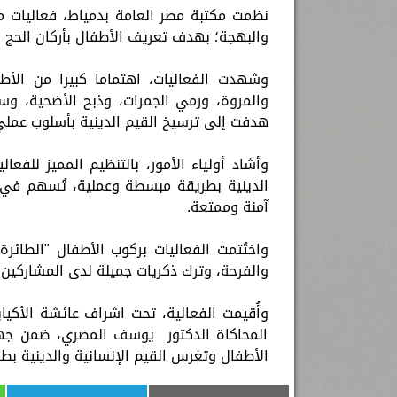
نظمت مكتبة مصر العامة بدمياط، فعاليات مم
والبهجة؛ بهدف تعريف الأطفال بأركان الحج 
وشهدت الفعاليات، اهتماما كبيرا من الأ
والمروة، ورمي الجمرات، وذبح الأضحية، وس
هدفت إلى ترسيخ القيم الدينية بأسلوب عمل
وأشاد أولياء الأمور، بالتنظيم المميز للف
الدينية بطريقة مبسطة وعملية، تُسهم في ت
آمنة وممتعة.
واختُتمت الفعاليات بركوب الأطفال "الطائ
والفرحة، وترك ذكريات جميلة لدى المشاركين.
وأُقيمت الفعالية، تحت اشراف عائشة الأك
المحاكاة الدكتور يوسف المصري، ضمن جهو
الأطفال وتغرس القيم الإنسانية والدينية بط