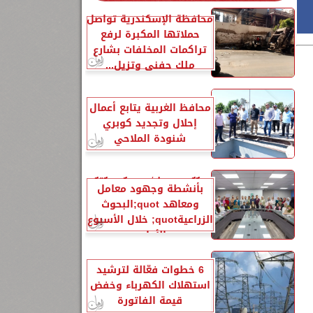
محافظة الإسكندرية تواصل
حملاتها المكبرة لرفع
تراكمات المخلفات بشارع
ملك حفني وتزيل...
محافظ الغربية يتابع أعمال
إحلال وتجديد كوبري
شنودة الملاحي
الزراعةquot; تنشر تقريرًا
بأنشطة وجهود معامل
ومعاهد quot;البحوث
الزراعيةquot; خلال الأسبوع
الأول...
6 خطوات فعّالة لترشيد
استهلاك الكهرباء وخفض
قيمة الفاتورة