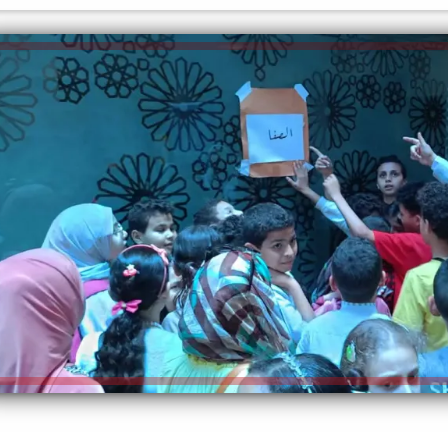
الكاتبة إلهام شرشر تهنئ الرئيس
السيسي بعيد ميلاده وتُشيد بجهوده
إلهام شرشر تكتب: دي مبقتش كورة..
في بناء الدولة
دي سياسة