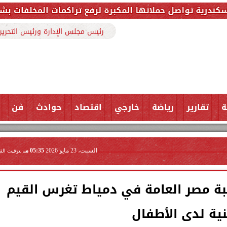
 المكبرة لرفع تراكمات المخلفات بشارع ملك حفني وتزيل 150 طنًا من ال
رئيس مجلس الإدارة ورئيس التحرير
ة
تقارير
رياضة
خارجي
اقتصاد
حوادث
فن
السبت، 23 مايو 2026
05:35 مـ
بتوقيت الق
بة مصر العامة في دمياط تغرس القيم
نية لدى الأطفال