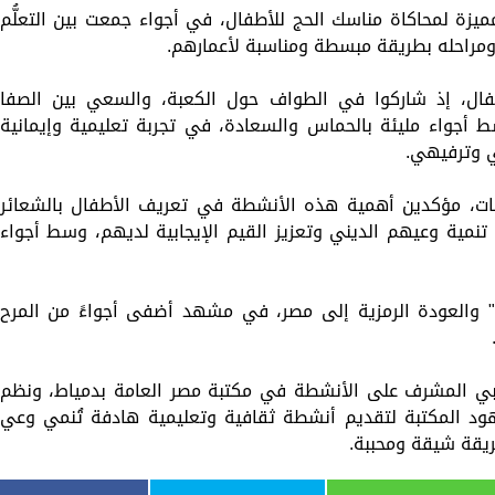
يزة لمحاكاة مناسك الحج للأطفال، في أجواء جمعت بين التعلُّم
ومراحله بطريقة مبسطة ومناسبة لأعمارهم.
طفال، إذ شاركوا في الطواف حول الكعبة، والسعي بين الصفا
ط أجواء مليئة بالحماس والسعادة، في تجربة تعليمية وإيمانية
ي وترفيهي.
عاليات، مؤكدين أهمية هذه الأنشطة في تعريف الأطفال بالشعائر
نمية وعيهم الديني وتعزيز القيم الإيجابية لديهم، وسط أجواء
رة" والعودة الرمزية إلى مصر، في مشهد أضفى أجواءً من المرح
يابي المشرف على الأنشطة في مكتبة مصر العامة بدمياط، ونظم
د المكتبة لتقديم أنشطة ثقافية وتعليمية هادفة تُنمي وعي
ريقة شيقة ومحببة.