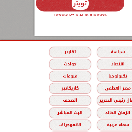
تويتر
Tweets by elzmannewseg
سياسة
تقارير
اقتصاد
حوادث
تكنولوجيا
منوعات
مصر العظمى
كاريكاتير
ل رئيس التحرير
الصحف
الزمان الخالد
البث المباشر
سماء عربية
الانفوجراف