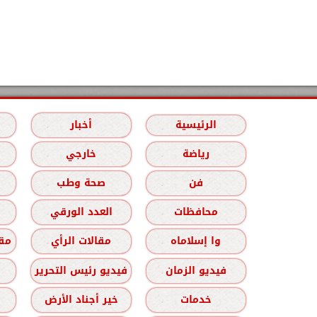
الرئيسية
أخبار
رياضة
خارجي
فن
صحة وطب
محافظات
العدد الورقي
وا إسلاماه
مقالات الرأي
مقا
فيديو الزمان
فيديو رئيس التحرير
خدمات
خير أجناد الأرض