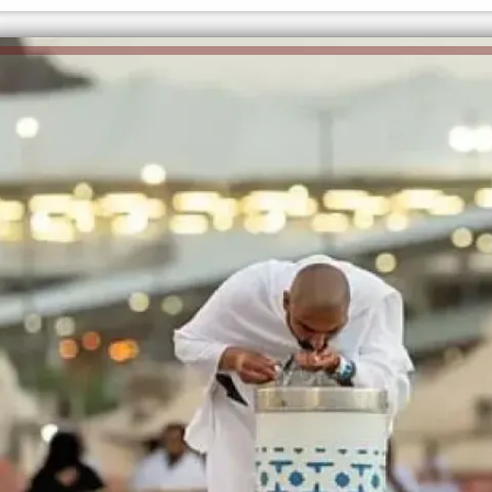
الكاتبة إلهام شرشر تهنئ الرئيس
السيسي بعيد ميلاده وتُشيد بجهوده
إلهام شرشر تكتب: دي مبقتش كورة..
في بناء الدولة
دي سياسة