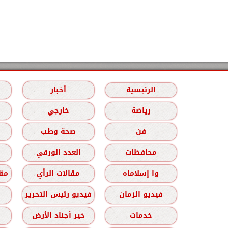
الرئيسية
أخبار
رياضة
خارجي
فن
صحة وطب
محافظات
العدد الورقي
وا إسلاماه
مقالات الرأي
مقا
فيديو الزمان
فيديو رئيس التحرير
خدمات
خير أجناد الأرض