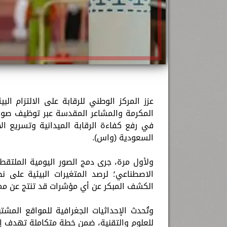
عزز المركز الوطني للرقابة على الالتزام ا
المكرمة والمشاعر المقدسة عبر توظيف صور 
في رفع كفاءة الرقابة الميدانية وتسريع الا
السعودية (واس).
ولأول مرة، جرى دمج الصور اليومية الملتقطة
الاصطناعي؛ لرصد المتغيرات البيئية على ن
الكشف المبكر عن أي مؤشرات قد تنتج عن مما
وتُحدث الإحداثيات الجغرافية للمواقع المشتب
للعلوم والتقنية، ضمن خطة متكاملة تهدف إل