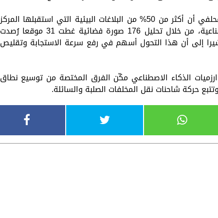
وأوضح مدير عمليات الرصد في الحج محمد محلفي أن أكثر من 50% من البلاغات البيئية التي استقبلها المركز
خلال الموسم وردت عبر منظومة الأقمار الصناعية، من خلال تحليل 176 صورة فضائية غطت 31 موقعا رُصدت
شيرا إلى أن هذا التحول أسهم في رفع سرعة الاستجابة وتقليص
خوارزميات الذكاء الاصطناعي مكّن الفرق المختصة من توسيع نطاق
تتبع حركة شاحنات نقل المخلفات الصلبة والسائلة.