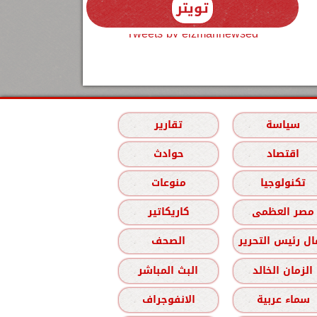
تويتر
Tweets by elzmannewseg
سياسة
تقارير
اقتصاد
حوادث
تكنولوجيا
منوعات
مصر العظمى
كاريكاتير
ل رئيس التحرير
الصحف
الزمان الخالد
البث المباشر
سماء عربية
الانفوجراف