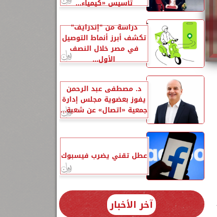
تأسيس «كيمياء...
دراسة من ”إندرايف”
تكشف أبرز أنماط التوصيل
في مصر خلال النصف
الأول...
د. مصطفى عبد الرحمن
يفوز بعضوية مجلس إدارة
جمعية «اتصال» عن شعبة...
عطل تقني يضرب فيسبوك
آخر الأخبار