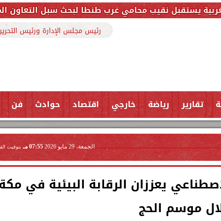
يب محامي غرب طنطا لبحث سبل التعاون المشترك وتعزيز ال
رئيس مجلس الإدارة ورئيس التحرير
ة
تقارير
رياضة
خارجي
اقتصاد
حوادث
فن
الجمعة، 29 مايو 2026
07:55 مـ
بتوقيت الق
لاصطناعي يعززان الرقابة البيئية في مكة
ال موسم الحج