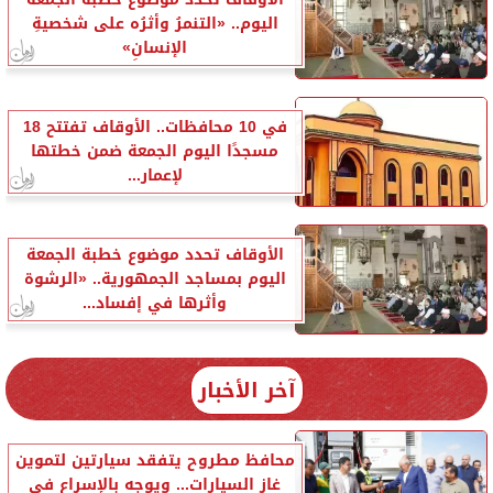
اليوم.. «التنمرُ وأثرُه على شخصيةِ
الإنسانِ»
في 10 محافظات.. الأوقاف تفتتح 18
مسجدًا اليوم الجمعة ضمن خطتها
لإعمار...
الأوقاف تحدد موضوع خطبة الجمعة
اليوم بمساجد الجمهورية.. «الرشوة
وأثرها في إفساد...
آخر الأخبار
محافظ مطروح يتفقد سيارتين لتموين
غاز السيارات... ويوجه بالإسراع في