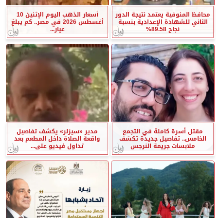
محافظ المنوفية يعتمد نتيجة الدور
أسعار الذهب اليوم الإثنين 10
الثاني للشهادة الإعدادية بنسبة
أغسطس 2026 في مصر.. كم يبلغ
نجاح 89.58%
عيار...
مقتل أسرة كاملة في التجمع
مدير «سيزلر» يكشف تفاصيل
الخامس.. تفاصيل جديدة تكشف
واقعة الصلاة داخل المطعم بعد
ملابسات جريمة النرجس
تداول فيديو على...