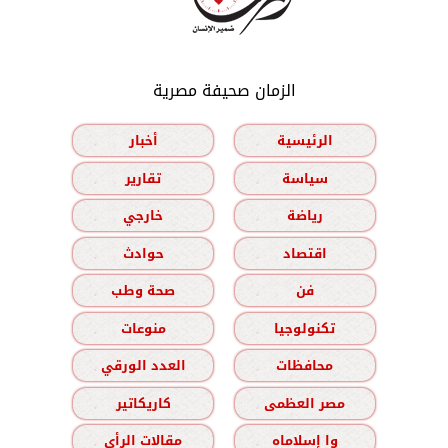
الزمان صحيفة مصرية
الرئيسية
أخبار
سياسة
تقارير
رياضة
خارجي
اقتصاد
حوادث
فن
صحة وطب
تكنولوجيا
منوعات
محافظات
العدد الورقي
مصر العظمى
كاريكاتير
وا إسلاماه
مقالات الرأي