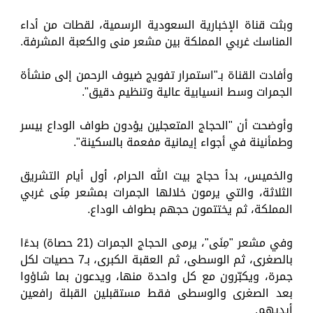
وبثت قناة الإخبارية السعودية الرسمية، لقطات من أداء
المناسك غربي المملكة بين مشعر منى والكعبة المشرفة.
وأفادت القناة بـ"استمرار تفويج ضيوف الرحمن إلى منشأة
الجمرات وسط انسيابية عالية وتنظيم دقيق".
وأوضحت أن "الحجاج المتعجلين يؤدون طواف الوداع بيسر
وطمأنينة في أجواء إيمانية مفعمة بالسكينة".
والخميس، بدأ حجاج بيت الله الحرام، أول أيام التشريق
الثلاثة، والتي يرمون خلالها الجمرات بمشعر مِنَى غربي
المملكة، ثم يختتمون حجهم بطواف الوداع.
وفي مشعر "مِنَى"، يرمى الحجاج الجمرات (21 حصاة) بدءًا
بالصغرى، ثم الوسطى، ثم العقبة الكبرى، بـ7 حصيات لكل
جمرة، ويكبّرون مع كل واحدة منها، ويدعون بما شاؤوا
بعد الصغرى والوسطى فقط مستقبلين القبلة رافعين
أيديهم.