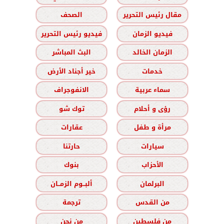
مقال رئيس التحرير
الصحف
فيديو الزمان
فيديو رئيس التحرير
الزمان الخالد
البث المباشر
خدمات
خير أجناد الأرض
سماء عربية
الانفوجراف
رؤى و أحلام
توك شو
مرأة و طفل
عقارات
سيارات
حارتنا
الأحزاب
بنوك
البرلمان
ألبــوم الزمــان
من القدس
ترجمة
من فلسطين
من نحن