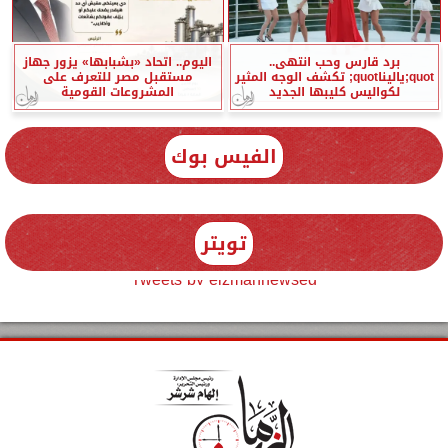
برد قارس وحب انتهى..
اليوم.. اتحاد «بشبابها» يزور جهاز
quot;ياليناquot; تكشف الوجه المثير
مستقبل مصر للتعرف على
لكواليس كليبها الجديد
المشروعات القومية
الفيس بوك
تويتر
Tweets by elzmannewseg