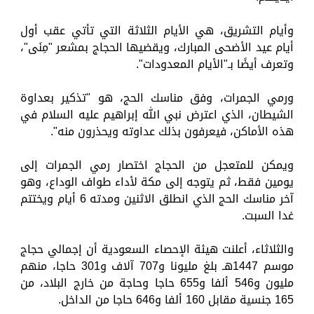
وأيام التشريق، هي الأيام الثلاثة التي تأتي عقب أول
أيام عيد الأضحى المبارك، ويقضيها الحجاج بمشعر "مِنَى"،
وتعرف أيضًا بـ"الأيام المعدودات".
ورمي الجمرات، وفق مناسك الحج، هو "تذكير بعداوة
الشيطان، الذي اعترض نبي الله إبراهيم عليه السلام في
هذه الأماكن، فيعرفون بذلك عداوته ويحذرون منه".
ويمكن للمتعجل من الحجاج اختصار رمي الجمرات إلى
يومين فقط، ثم يتوجه إلى مكة لأداء طواف الوداع، وهو
آخر مناسك الحج الذي انطلق الاثنين ومدته 6 أيام ويختتم
غدا السبت.
والثلاثاء، أعلنت هيئة الإحصاء السعودية أن إجمالي حجاج
موسم 1447هـ بلغ مليونا و707 آلاف و301 حاجا، منهم
مليون و546 ألفا و655 حاجا وحاجة من خارج البلاد، من
165 جنسية مقابل 160 ألفا و646 حاجا من الداخل.