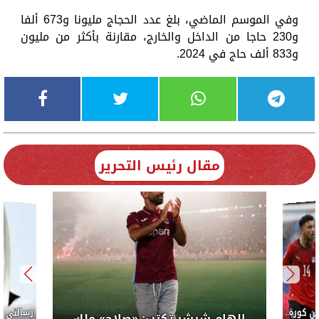
وفي الموسم الماضي، بلغ عدد الحجاج مليونا و673 ألفا
و230 حاجا من الداخل والخارج، مقارنة بأكثر من مليون
و833 ألف حاج في 2024.
مقال رئيس التحرير
كورة..
إلهام شرشر تكتب: «صلاح» ملك