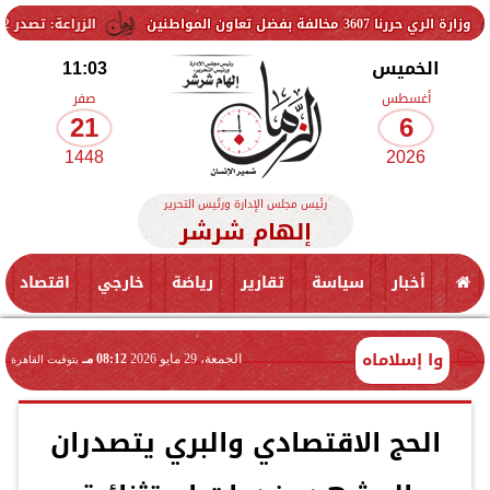
 تعاون المواطنين
الزراعة: تصدر 712 ترخيص تشغيل جديد لمشروعات الثروة الحيوانية والداجنة.. وتسجيل 832 مخلوط أعلاف
الخميس
11:03
أغسطس
صفر
21
6
1448
2026
رئيس مجلس الإدارة ورئيس التحرير
إلهام شرشر
أخبار
سياسة
تقارير
رياضة
خارجي
اقتصاد
وا إسلاماه
الجمعة، 29 مايو 2026
08:12 مـ
بتوقيت القاهرة
الحج الاقتصادي والبري يتصدران