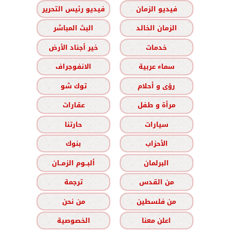
فيديو الزمان
فيديو رئيس التحرير
الزمان الخالد
البث المباشر
خدمات
خير أجناد الأرض
سماء عربية
الانفوجراف
رؤى و أحلام
توك شو
مرأة و طفل
عقارات
سيارات
حارتنا
الأحزاب
بنوك
البرلمان
ألبــوم الزمــان
من القدس
ترجمة
من فلسطين
من نحن
اعلن معنا
الخصوصية