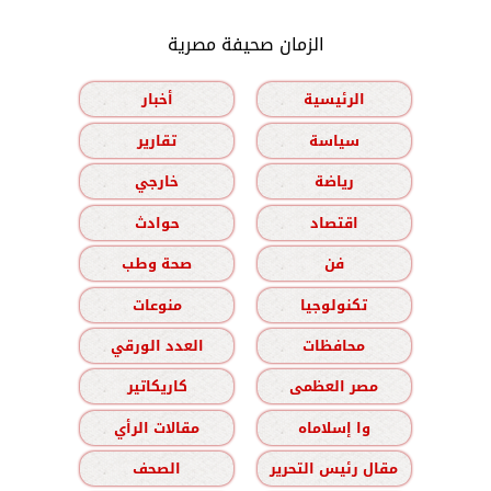
الزمان صحيفة مصرية
الرئيسية
أخبار
سياسة
تقارير
رياضة
خارجي
اقتصاد
حوادث
فن
صحة وطب
تكنولوجيا
منوعات
محافظات
العدد الورقي
مصر العظمى
كاريكاتير
وا إسلاماه
مقالات الرأي
مقال رئيس التحرير
الصحف