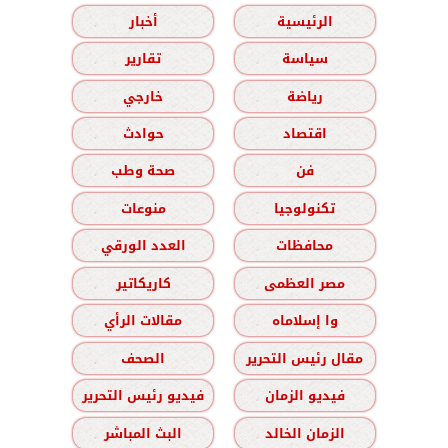
الرئيسية
أخبار
سياسة
تقارير
رياضة
خارجي
اقتصاد
حوادث
فن
صحة وطب
تكنولوجيا
منوعات
محافظات
العدد الورقي
مصر العظمى
كاريكاتير
وا إسلاماه
مقالات الرأي
مقال رئيس التحرير
الصحف
فيديو الزمان
فيديو رئيس التحرير
الزمان الخالد
البث المباشر