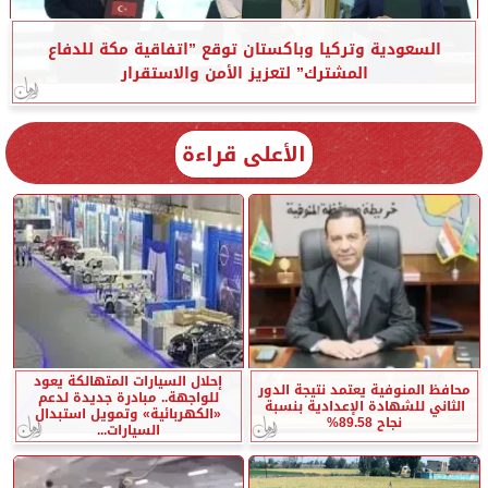
السعودية وتركيا وباكستان توقع ”اتفاقية مكة للدفاع
المشترك” لتعزيز الأمن والاستقرار
الأعلى قراءة
إحلال السيارات المتهالكة يعود
محافظ المنوفية يعتمد نتيجة الدور
للواجهة.. مبادرة جديدة لدعم
الثاني للشهادة الإعدادية بنسبة
«الكهربائية» وتمويل استبدال
نجاح 89.58%
السيارات...