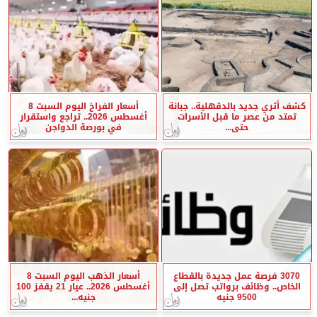
كشف أثري جديد بالدقهلية.. جبانة
أسعار الفراخ اليوم السبت 8
تمتد من عصر ما قبل الأسرات
أغسطس 2026.. تراجع واستقرار
حتى...
في بورصة الدواجن
3070 فرصة عمل جديدة بالقطاع
أسعار الذهب اليوم السبت 8
الخاص.. وظائف برواتب تصل إلى
أغسطس 2026.. عيار 21 يقفز 100
9500 جنيه
جنيه...