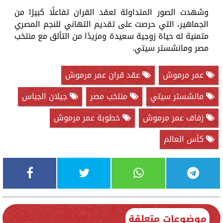
وشهدت الصور المتداولة لعقد القران تفاعلًا كبيرًا من
الجماهير، التي حرصت على تقديم التهاني للنجم المصري
متمنية له حياة زوجية سعيدة ومزيدًا من التألق مع منتخب
مصر ومانشستر سيتي.
عمر مرموش
عقد قران عمر مرموش
مانشستر سيتي
منتخب مصر
جيلان الجباس
زفاف عمر مرموش
خطوبة عمر مرموش
كأس العالم
موضوعات متعلقة