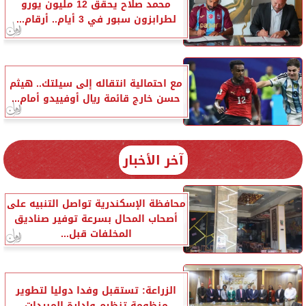
محمد صلاح يحقق 12 مليون يورو
لطرابزون سبور في 3 أيام.. أرقام...
مع احتمالية انتقاله إلى سيلتك.. هيثم
حسن خارج قائمة ريال أوفييدو أمام...
آخر الأخبار
محافظة الإسكندرية تواصل التنبيه على
أصحاب المحال بسرعة توفير صناديق
المخلفات قبل...
الزراعة: تستقبل وفدا دوليا لتطوير
منظومة تنظيم وإدارة المبيدات