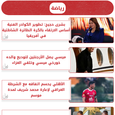
رياضة
بشرى حجيج: تطوير الكوادر الفنية
أساس الارتقاء بالكرة الطائرة الشاطئية
في أفريقيا
ميسي يصل الأرجنتين لتوديع والده
خورخي ميسي وتلقي العزاء
الأهلي يحسم اتفاقه مع الشرطة
العراقي لإعارة محمد شريف لمدة
موسم