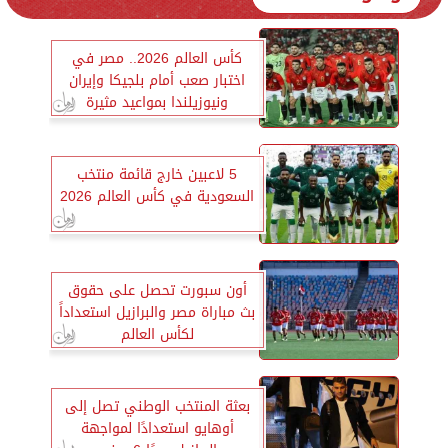
كأس العالم 2026.. مصر في
اختبار صعب أمام بلجيكا وإيران
ونيوزيلندا بمواعيد مثيرة
5 لاعبين خارج قائمة منتخب
السعودية في كأس العالم 2026
أون سبورت تحصل على حقوق
بث مباراة مصر والبرازيل استعداداً
لكأس العالم
بعثة المنتخب الوطني تصل إلى
أوهايو استعدادًا لمواجهة