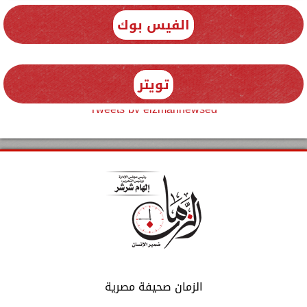
الفيس بوك
تويتر
Tweets by elzmannewseg
الزمان صحيفة مصرية