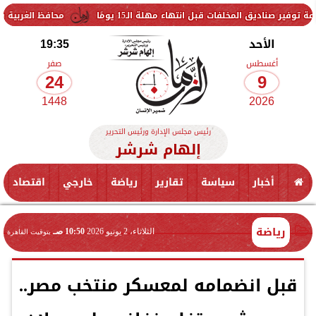
فات قبل انتهاء مهلة الـ15 يومًا
محافظ الغربية يتفقد حزمة من ا
الأحد
19:35
أغسطس
صفر
24
9
1448
2026
رئيس مجلس الإدارة ورئيس التحرير
إلهام شرشر
أخبار
سياسة
تقارير
رياضة
خارجي
اقتصاد
رياضة
الثلاثاء، 2 يونيو 2026
10:50 صـ
بتوقيت القاهرة
قبل انضمامه لمعسكر منتخب مصر..