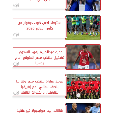
استبعاد لاعب كوت ديفوار من
كأس العالم 2026
حمزة عبدالكريم يقود الهجوم..
تشكيل منتخب مصر المتوقع أمام
روسيا
موعد مباراة منتخب مصر وتنزانيا
بنصف نهائي أمم إفريقيا
للناشئين والقنوات الناقلة
هالاند: بيب جوارديولا غير عقلية