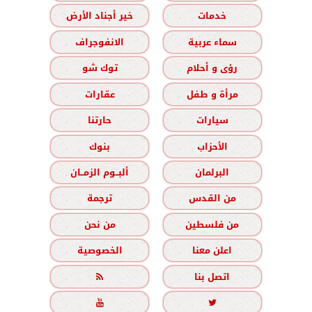
خدمات
خير أجناد الأرض
سماء عربية
الانفوجراف
رؤى و أحلام
توك شو
مرأة و طفل
عقارات
سيارات
حارتنا
الأحزاب
بنوك
البرلمان
ألبــوم الزمــان
من القدس
ترجمة
من فلسطين
من نحن
اعلن معنا
الخصوصية
اتصل بنا


