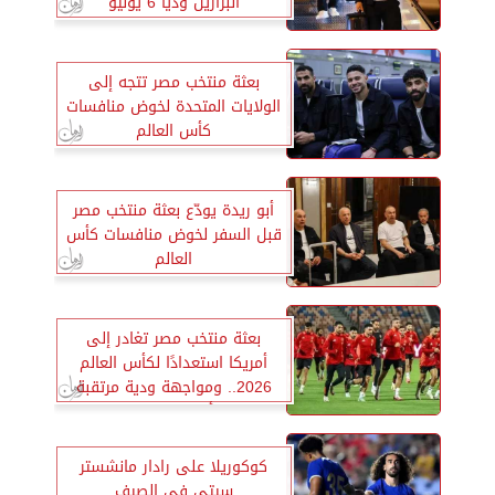
البرازيل وديًا 6 يونيو
بعثة منتخب مصر تتجه إلى
الولايات المتحدة لخوض منافسات
كأس العالم
أبو ريدة يودّع بعثة منتخب مصر
قبل السفر لخوض منافسات كأس
العالم
بعثة منتخب مصر تغادر إلى
أمريكا استعدادًا لكأس العالم
2026.. ومواجهة ودية مرتقبة
أمام البرازيل
كوكوريلا على رادار مانشستر
سيتي في الصيف