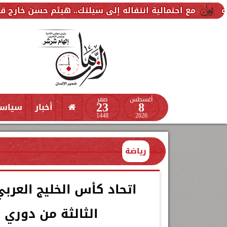
الية انتقاله إلى سيلتك.. هيثم حسن خارج قائمة ريال أوفيي
أغسطس
صفر
23
8
أخبار
سياس
1448
2026
رياضة
اتحاد كأس الخليج العر
الثالثة من دوري أبطال