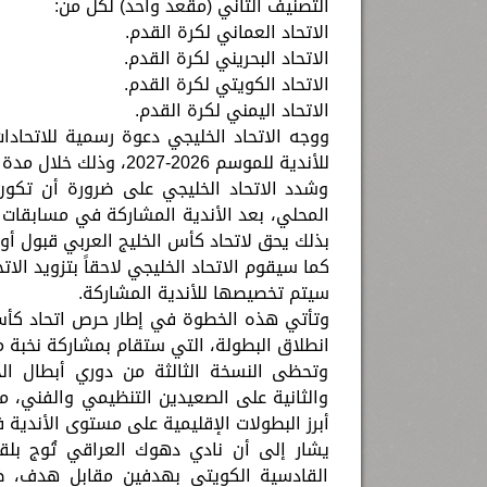
التصنيف الثاني (مقعد واحد) لكل من:
الاتحاد العماني لكرة القدم.
الاتحاد البحريني لكرة القدم.
الاتحاد الكويتي لكرة القدم.
الاتحاد اليمني لكرة القدم.
ووجه الاتحاد الخليجي دعوة رسمية للاتحادا
للأندية للموسم 2026-2027، وذلك خلال مدة أقصاها أسبوعان من تاريخه (2026/06/17).
وشدد الاتحاد الخليجي على ضرورة أن تكون ا
المحلي، بعد الأندية المشاركة في مسابقات ا
بذلك يحق لاتحاد كأس الخليج العربي قبول أو ر
كما سيقوم الاتحاد الخليجي لاحقاً بتزويد الات
سيتم تخصيصها للأندية المشاركة.
وتأتي هذه الخطوة في إطار حرص اتحاد كأس 
انطلاق البطولة، التي ستقام بمشاركة نخبة من 
وتحظى النسخة الثالثة من دوري أبطال الخلي
والثانية على الصعيدين التنظيمي والفني، ما
أبرز البطولات الإقليمية على مستوى الأندية 
يشار إلى أن نادي دهوك العراقي تُوج بلق
القادسية الكويتي بهدفين مقابل هدف، ض