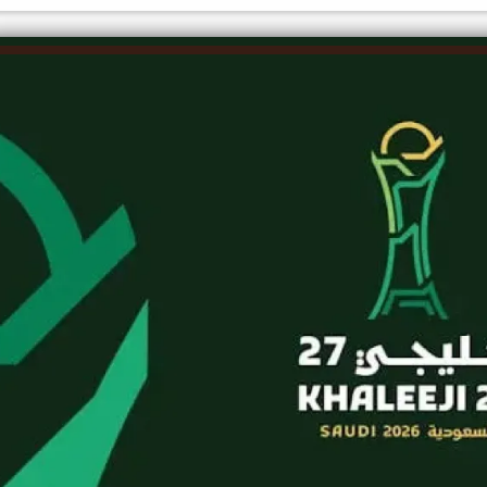
الكاتبة إلهام شرشر تهنئ الرئيس
رسالتى لآخر الزمان «محطة الضبعة
السيسي بعيد ميلاده وتُشيد بجهوده
النووية»... من الحلم إلى التنفيذ
في بناء الدولة