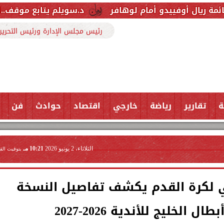
دو أمام لوهافر
د.سويلم يتابع موقف..المشروع القوم
رئيس مجلس الإدارة ورئيس التحرير
ة
تقارير
رياضة
خارجي
اقتصاد
حوادث
فن
الثلاثاء، 2 يونيو 2026
10:21 مـ
بتوقيت الق
بي لكرة القدم يكشف تفاصيل النسخة
 الخليج للأندية 2026-2027