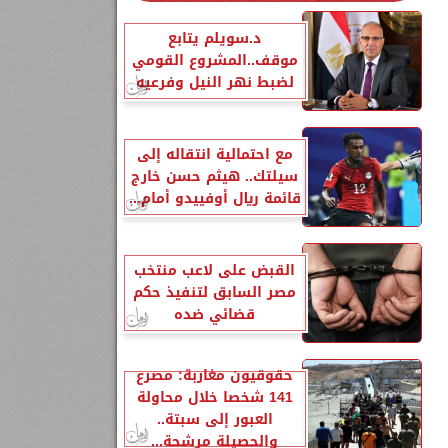
د.سويلم يتابع
موقف..المشروع القومي
لضبط نهر النيل وفرعيه
مع احتمالية انتقاله إلى
سيلتك.. هيثم حسن خارج
قائمة ريال أوفييدو أمام...
القبض على لاعب منتخب
مصر السابق لتنفيذ حكم
قضائي ضده
حقوقيون مغاربة: مصرع
141 شخصا خلال محاولة
العبور إلى سبتة..
والحصيلة مرشحة...