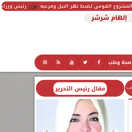
ي لضبط نهر النيل وفرعيه
رئيس وزراء العراق يتلقى د
إلهام شرشر
صحة وطب
تكنولوجيا
منوعات
محافظات
مقال رئيس التحرير
اهرة