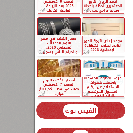
أحمد الريان: نتابع
الجمعة 8 أغسطس
المعتمرين لحظة بلحظة
2026 بعد الزيادة..
ونوفر برامج عمرة...
القائمة الكاملة
أسعار الفضة في مصر
موعد إعلان نتيجة الدور
اليوم الجمعة 7
الثاني لطلاب الشهادة
أغسطس 2026..
الإعدادية 2026
والجرام النقي يسجل...
اعرف الخطوط المسجلة
أسعار الذهب اليوم
باسمك.. خطوات
الجمعة 7 أغسطس
الاستعلام عن أرقام
2026 في مصر.. كم يبلغ
المحمول المرتبطة
عيار...
بالرقم القومي
الفيس بوك