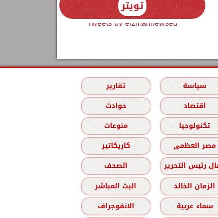
تويتر
Tweets by elzmannewseg
سياسة
تقارير
اقتصاد
حوادث
تكنولوجيا
منوعات
مصر العظمى
كاريكاتير
ل رئيس التحرير
الصحف
الزمان الخالد
البث المباشر
سماء عربية
الانفوجراف