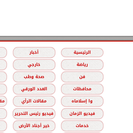
الرئيسية
أخبار
رياضة
خارجي
فن
صحة وطب
محافظات
العدد الورقي
وا إسلاماه
مقالات الرأي
مقا
فيديو الزمان
فيديو رئيس التحرير
خدمات
خير أجناد الأرض