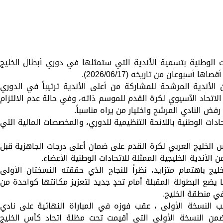
ت الوطنية بتسمية الأندية التي ستمثلها في دوري أبطال الخليج
لأندية المرشحة للمشاركة من أعلى الأندية ترتيباً في الدوري
لاتحاد الآسيوي لكرة القدم للموسم ذاته، وفي حالة عدم الالتزام
فض النادي المرشح واختيار من يراه مناسباً.
حادات الوطنية باللائحة التنظيمية للدوري، والمخصصات المالية التي
الخليج العربي لكرة القدم على ضمان أعلى درجات الجاهزية قبل
الأندية الخليجية الممثلة للاتحادات الوطنية الأعضاء.
ج باهتمام متزايد، نظراً للنجاح الذي حققته النسختان الأولى
 يضع البطولة المقبلة أمام تحدٍ جديد لتعزيز مكانتها كواحدة من
في منطقة الخليج.
ب النسخة الأولى ، عقب فوزه في المباراة النهائية على نادي
من النسخة الأولى التي أقيمت تحت مظلة اتحاد كأس الخليج