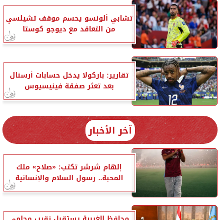
تشابي ألونسو يحسم موقف تشيلسي
من التعاقد مع ديوجو كوستا
تقارير: باركولا يدخل حسابات أرسنال
بعد تعثر صفقة فينيسيوس
آخر الأخبار
إلهام شرشر تكتب: «صلاح» ملك
المحبة.. رسول السلام والإنسانية
محافظ الغربية يستقبل نقيب محامي