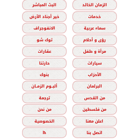
الزمان الخالد
البث المباشر
خدمات
خير أجناد الأرض
سماء عربية
الانفوجراف
رؤى و أحلام
توك شو
مرأة و طفل
عقارات
سيارات
حارتنا
الأحزاب
بنوك
البرلمان
ألبــوم الزمــان
من القدس
ترجمة
من فلسطين
من نحن
اعلن معنا
الخصوصية
اتصل بنا
