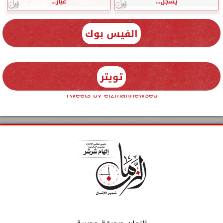
يسجل...
عيار...
الفيس بوك
تويتر
Tweets by elzmannewseg