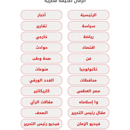
الزمان صحيفة مصرية
الرئيسية
أخبار
سياسة
تقارير
رياضة
خارجي
اقتصاد
حوادث
فن
صحة وطب
تكنولوجيا
منوعات
محافظات
العدد الورقي
مصر العظمى
كاريكاتير
وا إسلاماه
مقالات الرأي
مقال رئيس التحرير
الصحف
فيديو الزمان
فيديو رئيس التحرير