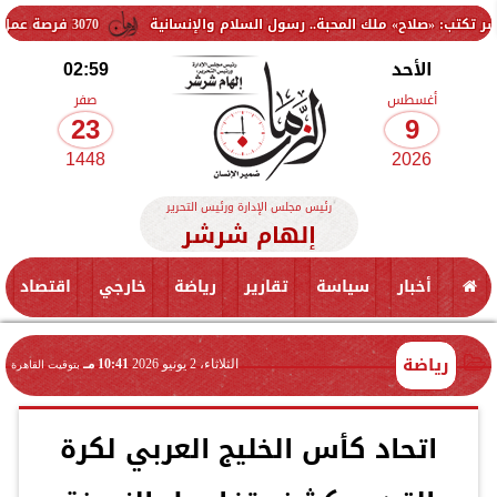
» ملك المحبة.. رسول السلام والإنسانية
3070 فرصة عمل جديدة بالقطاع الخاص.. وظائف برواتب تصل إلى 9500 جنيه
الأحد
02:59
أغسطس
صفر
23
9
1448
2026
رئيس مجلس الإدارة ورئيس التحرير
إلهام شرشر
أخبار
سياسة
تقارير
رياضة
خارجي
اقتصاد
رياضة
الثلاثاء، 2 يونيو 2026
10:41 مـ
بتوقيت القاهرة
اتحاد كأس الخليج العربي لكرة