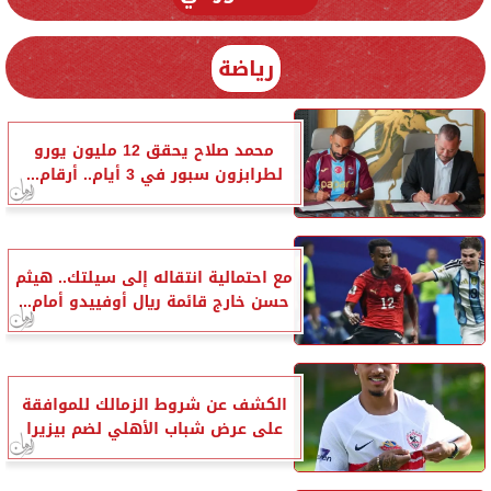
رياضة
محمد صلاح يحقق 12 مليون يورو
لطرابزون سبور في 3 أيام.. أرقام...
مع احتمالية انتقاله إلى سيلتك.. هيثم
حسن خارج قائمة ريال أوفييدو أمام...
الكشف عن شروط الزمالك للموافقة
على عرض شباب الأهلي لضم بيزيرا