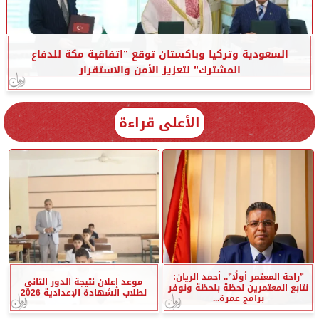
السعودية وتركيا وباكستان توقع ”اتفاقية مكة للدفاع
المشترك” لتعزيز الأمن والاستقرار
الأعلى قراءة
”راحة المعتمر أولًا”.. أحمد الريان:
موعد إعلان نتيجة الدور الثاني
نتابع المعتمرين لحظة بلحظة ونوفر
لطلاب الشهادة الإعدادية 2026
برامج عمرة...