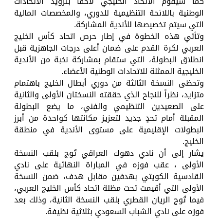
كما سيقوم الاتحاد الخليجي لاحقاً بتزويد الاتحادات
الوطنية باللائحة التنظيمية للدوري، والمخصصات المالية
التي سيتم تخصيصها للأندية المشاركة.
وتأتي هذه الخطوة في إطار حرص اتحاد كأس الخليج
العربي لكرة القدم على ضمان أعلى درجات الجاهزية قبل
انطلاق البطولة، التي ستقام بمشاركة نخبة من الأندية
الخليجية الممثلة للاتحادات الوطنية الأعضاء.
وتحظى النسخة الثالثة من دوري أبطال الخليج باهتمام
متزايد، نظراً للنجاح الذي حققته النسختان الأولى والثانية
على الصعيدين التنظيمي والفني، ما يضع البطولة
المقبلة أمام تحدٍ جديد لتعزيز مكانتها كواحدة من أبرز
البطولات الإقليمية على مستوى الأندية في منطقة
الخليج.
يشار إلى أن نادي دهوك العراقي تُوج بلقب النسخة
الأولى ، عقب فوزه في المباراة النهائية على نادي
القادسية الكويتي بهدفين مقابل هدف، ضمن النسخة
الأولى التي أقيمت تحت مظلة اتحاد كأس الخليج العربي،
فيما تُوج الريان القطري بلقب النسخة الثانية، وذلك بعد
فوزه على نادي الشباب السعودي بثلاثية نظيفة.