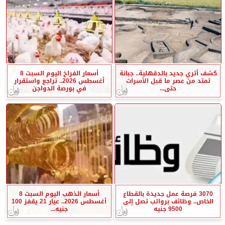
كشف أثري جديد بالدقهلية.. جبانة
أسعار الفراخ اليوم السبت 8
تمتد من عصر ما قبل الأسرات
أغسطس 2026.. تراجع واستقرار
حتى...
في بورصة الدواجن
3070 فرصة عمل جديدة بالقطاع
أسعار الذهب اليوم السبت 8
الخاص.. وظائف برواتب تصل إلى
أغسطس 2026.. عيار 21 يقفز 100
9500 جنيه
جنيه...