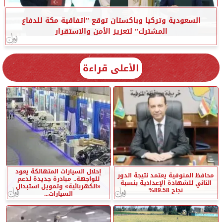
السعودية وتركيا وباكستان توقع ”اتفاقية مكة للدفاع
المشترك” لتعزيز الأمن والاستقرار
الأعلى قراءة
إحلال السيارات المتهالكة يعود
محافظ المنوفية يعتمد نتيجة الدور
للواجهة.. مبادرة جديدة لدعم
الثاني للشهادة الإعدادية بنسبة
«الكهربائية» وتمويل استبدال
نجاح 89.58%
السيارات...