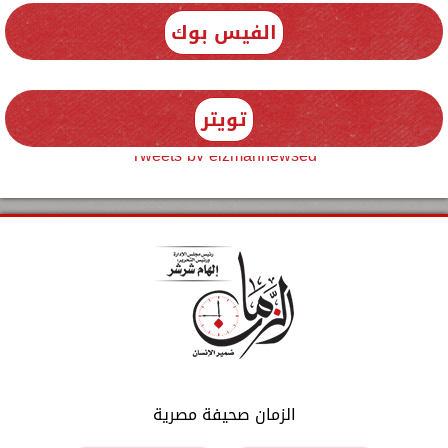
الفيس بوك
تويتر
Tweets by elzmannewseg
الزمان صحيفة مصرية