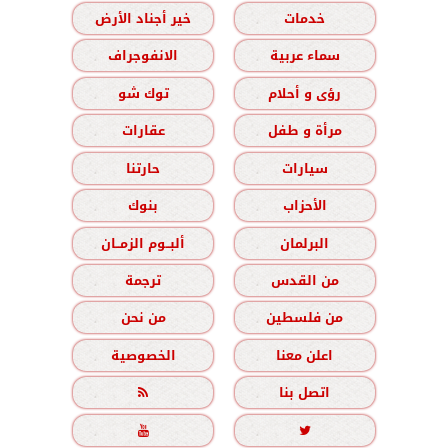
خدمات
خير أجناد الأرض
سماء عربية
الانفوجراف
رؤى و أحلام
توك شو
مرأة و طفل
عقارات
سيارات
حارتنا
الأحزاب
بنوك
البرلمان
ألبــوم الزمــان
من القدس
ترجمة
من فلسطين
من نحن
اعلن معنا
الخصوصية
اتصل بنا


