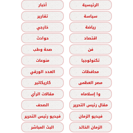
الرئيسية
أخبار
سياسة
تقارير
رياضة
خارجي
اقتصاد
حوادث
فن
صحة وطب
تكنولوجيا
منوعات
محافظات
العدد الورقي
مصر العظمى
كاريكاتير
وا إسلاماه
مقالات الرأي
مقال رئيس التحرير
الصحف
فيديو الزمان
فيديو رئيس التحرير
الزمان الخالد
البث المباشر