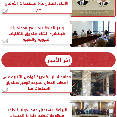
الأعلى لقطاع غزة مستجدات الأوضاع
في...
وزير الصحة يبحث مع «جولد راك
فينتشر» إنشاء صندوق للتقنيات
الحيوية والطبية
آخر الأخبار
محافظة الإسكندرية تواصل التنبيه على
أصحاب المحال بسرعة توفير صناديق
المخلفات قبل...
الزراعة: تستقبل وفدا دوليا لتطوير
منظومة تنظيم وإدارة المبيدات