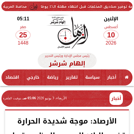
فات قبل انتهاء مهلة الـ15 يومًا
محافظ الغربية يتفقد حزمة من ا
الإثنين
05:11
أغسطس
صفر
25
10
1448
2026
رئيس مجلس الإدارة ورئيس التحرير
إلهام شرشر
أخبار
سياسة
تقارير
رياضة
خارجي
اقتصاد
أخبار
الأربعاء، 3 يونيو 2026
05:06 صـ
بتوقيت القاهرة
الأرصاد: موجة شديدة الحرارة