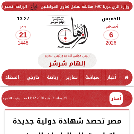
 تعاون المواطنين
الزراعة: تصدر 712 ترخيص تشغيل جديد لمشروعات الثروة الحيوانية والداجنة.. وتسجيل 832 مخلوط أعلاف
الخميس
13:27
أغسطس
صفر
21
6
1448
2026
رئيس مجلس الإدارة ورئيس التحرير
إلهام شرشر
أخبار
سياسة
تقارير
رياضة
خارجي
اقتصاد
أخبار
الأربعاء، 3 يونيو 2026
11:12 صـ
بتوقيت القاهرة
مصر تحصد شهادة دولية جديدة