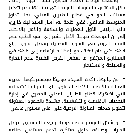
📍 وأشادت قيادات الاتحاد الدولي للنقل الجوي "إياتا"،
خلال المؤتمر، بالمقومات القوية التي تمتلكها مصر لتعزيز
معدلات النمو في قطاع الطيران المدني، بما يتجاوز
المتوسط العالمي. ففي كلمة له، أشار السيد نيك كارين،
نائب الرئيس الأول للعمليات والسلامة والأمن بالاتحاد،
إلى أن التوقعات طويلة الأجل تشير إلى نمو الطلب على
السفر الجوي في السوق المصرية بمعدل سنوي يبلغ
3.4% حتى عام 2050، مع إمكانية ارتفاعه إلى 3.8% في
السيناريو المرتفع، ما يعكس الفرص الكبيرة لدعم التجارة
والسياحة والاستثمار.
📍 من جانبها، أكدت السيدة مونيكا ميجستريكوفا، مديرة
العمليات الأرضية بالاتحاد الدولي، على المرونة التشغيلية
التي أظهرها قطاع الطيران المدني المصري في إدارة
التحديات الإقليمية والتشغيلية، مشيدة بالجهود المبذولة
لتطوير خدمات المناولة الأرضية على أعلى مستوى عالمي.
📍 ويشكل المؤتمر منصة دولية رفيعة المستوى لتبادل
الخبرات وصياغة حلول مبتكرة تدعم مستقبل صناعة