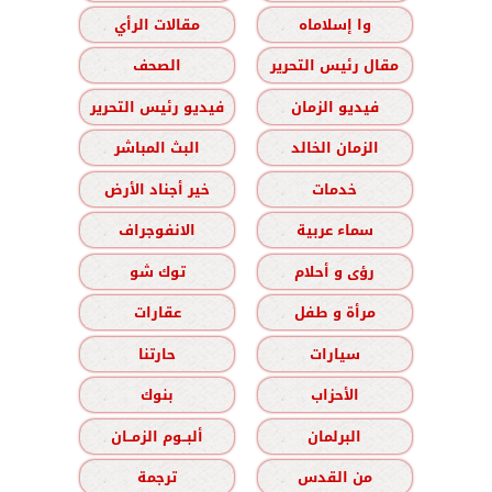
وا إسلاماه
مقالات الرأي
مقال رئيس التحرير
الصحف
فيديو الزمان
فيديو رئيس التحرير
الزمان الخالد
البث المباشر
خدمات
خير أجناد الأرض
سماء عربية
الانفوجراف
رؤى و أحلام
توك شو
مرأة و طفل
عقارات
سيارات
حارتنا
الأحزاب
بنوك
البرلمان
ألبــوم الزمــان
من القدس
ترجمة