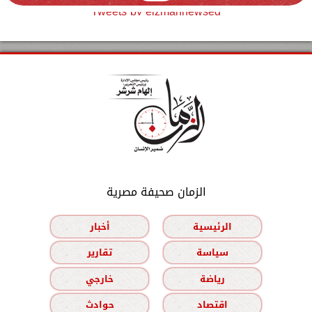
Tweets by elzmannewseg
الزمان صحيفة مصرية
الرئيسية
أخبار
سياسة
تقارير
رياضة
خارجي
اقتصاد
حوادث