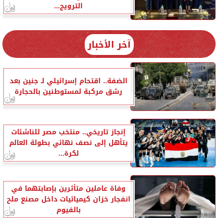
الترويج...
آخر الأخبار
الضفة.. اقتحام إسرائيلي لـ جنين بعد
رشق مركبة لمستوطنين بالحجارة
إنجاز تاريخي.. منتخب مصر للناشئات
يتأهل إلى نصف نهائي بطولة العالم
لكرة...
وفاة عاملين متأثرين بإصابتهما في
انفجار خزان كيميائيات داخل مصنع ملح
بالفيوم