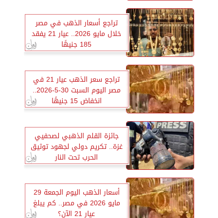
تراجع أسعار الذهب في مصر
خلال مايو 2026.. عيار 21 يفقد
185 جنيهًا
تراجع سعر الذهب عيار 21 في
مصر اليوم السبت 30-5-2026..
انخفاض 15 جنيهًا
جائزة القلم الذهبي لصحفيي
غزة.. تكريم دولي لجهود توثيق
الحرب تحت النار
أسعار الذهب اليوم الجمعة 29
مايو 2026 في مصر.. كم يبلغ
عيار 21 الآن؟