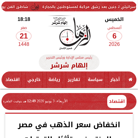
ن بعد رشق مركبة لمستوطنين بالحجارة
شاطئ الفن يواصل فعالياته ببورس
الخميس
18:18
أغسطس
صفر
21
6
1448
2026
رئيس مجلس الإدارة ورئيس التحرير
إلهام شرشر
أخبار
سياسة
تقارير
رياضة
خارجي
اقتصاد
اقتصاد
الأربعاء، 3 يونيو 2026
12:49 مـ
بتوقيت القاهرة
انخفاض سعر الذهب في مصر