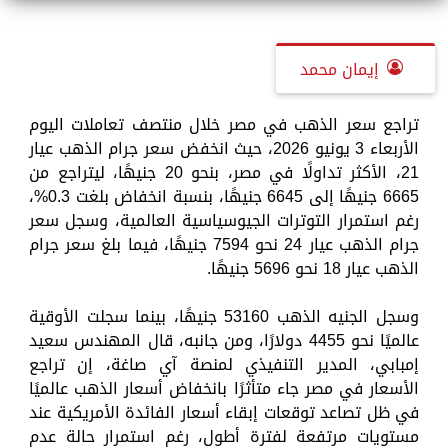
إيمان محمد
تراجع سعر الذهب في مصر خلال منتصف تعاملات اليوم
الأربعاء 3 يونيو 2026، حيث انخفض سعر جرام الذهب عيار
21، الأكثر تداولًا في مصر، بنحو 20 جنيهًا، ليتراجع من
6665 جنيهًا إلى 6645 جنيهًا، بنسبة انخفاض بلغت 0.3%،
رغم استمرار التوترات الجيوسياسية العالمية، وسجل سعر
جرام الذهب عيار 24 نحو 7594 جنيهًا، فيما بلغ سعر جرام
الذهب عيار 18 نحو 5696 جنيهًا.
وسجل الجنيه الذهب 53160 جنيهًا، بينما سجلت الأوقية
عالميًا نحو 4455 دولارًا، ومن جانبه، قال المهندس سعيد
إمبابي، المدير التنفيذي لمنصة آي صاغة، إن تراجع
الأسعار في مصر جاء متأثرًا بانخفاض أسعار الذهب عالميًا
في ظل تصاعد توقعات إبقاء أسعار الفائدة الأمريكية عند
مستويات مرتفعة لفترة أطول، رغم استمرار حالة عدم