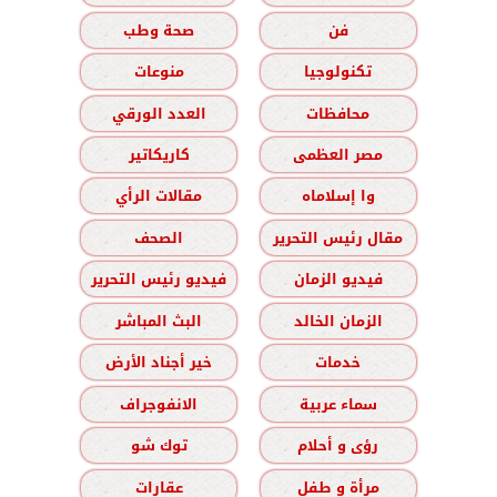
فن
صحة وطب
تكنولوجيا
منوعات
محافظات
العدد الورقي
مصر العظمى
كاريكاتير
وا إسلاماه
مقالات الرأي
مقال رئيس التحرير
الصحف
فيديو الزمان
فيديو رئيس التحرير
الزمان الخالد
البث المباشر
خدمات
خير أجناد الأرض
سماء عربية
الانفوجراف
رؤى و أحلام
توك شو
مرأة و طفل
عقارات