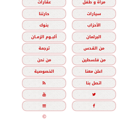
مرأة و طفل
عقارات
سيارات
حارتنا
الأحزاب
بنوك
البرلمان
ألبــوم الزمــان
من القدس
ترجمة
من فلسطين
من نحن
اعلن معنا
الخصوصية
اتصل بنا





جميع الحقوق محفوظة
©
2020 - 2026 - الزمان