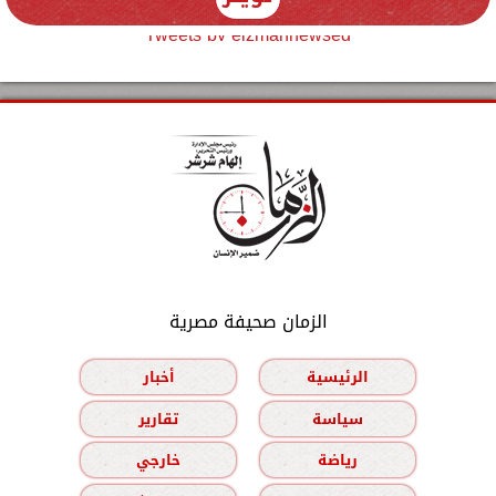
Tweets by elzmannewseg
الزمان صحيفة مصرية
الرئيسية
أخبار
سياسة
تقارير
رياضة
خارجي