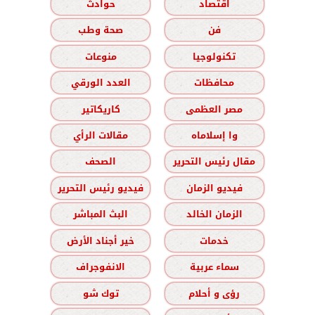
اقتصاد
حوادث
فن
صحة وطب
تكنولوجيا
منوعات
محافظات
العدد الورقي
مصر العظمى
كاريكاتير
وا إسلاماه
مقالات الرأي
مقال رئيس التحرير
الصحف
فيديو الزمان
فيديو رئيس التحرير
الزمان الخالد
البث المباشر
خدمات
خير أجناد الأرض
سماء عربية
الانفوجراف
رؤى و أحلام
توك شو