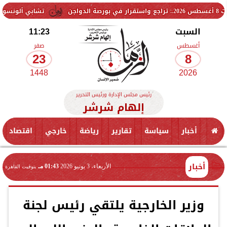
تشابي ألونسو يحسم موقف
السبت
11:23
أغسطس
صفر
23
8
1448
2026
رئيس مجلس الإدارة ورئيس التحرير
إلهام شرشر
أخبار
سياسة
تقارير
رياضة
خارجي
اقتصاد
أخبار
الأربعاء، 3 يونيو 2026
01:43 مـ
بتوقيت القاهرة
وزير الخارجية يلتقي رئيس لجنة