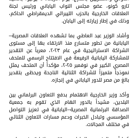
تارو كونو، عضو مجلس النواب الياباني ورئيس لجنة
العلاقات الخارجية بالحزب الليبرالي الديمقراطي الحاكم،
وذلك في إطار زيارته إلى اليابان.
وأشاد الوزير عبد العاطي بما تشهده العلاقات المصرية–
اليابانية من تطور متسارع منذ الارتقاء بها إلى مستوى
الشراكة الاستراتيجية في عام ٢٠٢٣، معرباً عن التقدير
للمشاركة اليابانية الرفيعة في الافتتاح الرسمي للمتحف
المصري الكبير في نوفمبر ٢٠٢٥، مؤكداً أن المتحف يمثل
نموذجاً متميزاً للشراكة الثنائية الناجحة ويحظى بتقدير
بالغ من مصر للدور الياباني في إنجازه.
وأكد وزير الخارجية الاهتمام بدفع التعاون البرلماني بين
البلدين، مشيداً بالدور الهام الذي تقوم به جمعية
الصداقة البرلمانية المصرية–اليابانية في تعزيز التواصل
المؤسسي وتبادل الخبرات ودعم مسارات التعاون الثنائي
في مختلف المجالات.