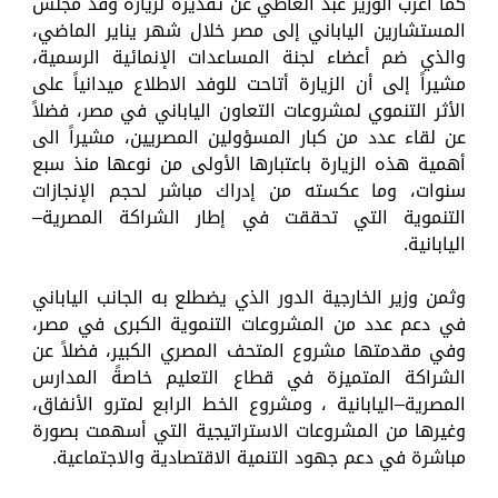
كما أعرب الوزير عبد العاطي عن تقديره لزيارة وفد مجلس
المستشارين الياباني إلى مصر خلال شهر يناير الماضي،
والذي ضم أعضاء لجنة المساعدات الإنمائية الرسمية،
مشيراً إلى أن الزيارة أتاحت للوفد الاطلاع ميدانياً على
الأثر التنموي لمشروعات التعاون الياباني في مصر، فضلاً
عن لقاء عدد من كبار المسؤولين المصريين، مشيراً الى
أهمية هذه الزيارة باعتبارها الأولى من نوعها منذ سبع
سنوات، وما عكسته من إدراك مباشر لحجم الإنجازات
التنموية التي تحققت في إطار الشراكة المصرية–
اليابانية.
وثمن وزير الخارجية الدور الذي يضطلع به الجانب الياباني
في دعم عدد من المشروعات التنموية الكبرى في مصر،
وفي مقدمتها مشروع المتحف المصري الكبير، فضلاً عن
الشراكة المتميزة في قطاع التعليم خاصةً المدارس
المصرية–اليابانية ، ومشروع الخط الرابع لمترو الأنفاق،
وغيرها من المشروعات الاستراتيجية التي أسهمت بصورة
مباشرة في دعم جهود التنمية الاقتصادية والاجتماعية.