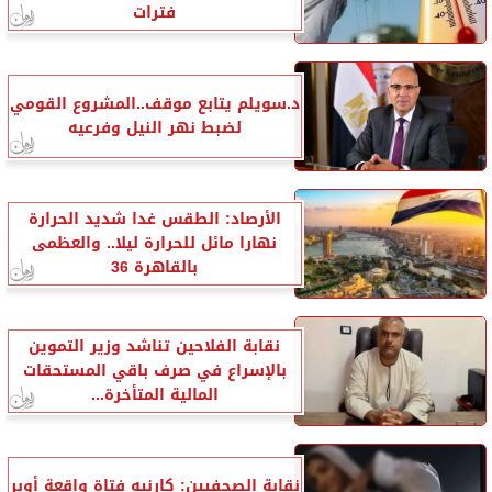
فترات
د.سويلم يتابع موقف..المشروع القومي
لضبط نهر النيل وفرعيه
الأرصاد: الطقس غدا شديد الحرارة
نهارا مائل للحرارة ليلا.. والعظمى
بالقاهرة 36
نقابة الفلاحين تناشد وزير التموين
بالإسراع في صرف باقي المستحقات
المالية المتأخرة...
نقابة الصحفيين: كارنيه فتاة واقعة أوبر